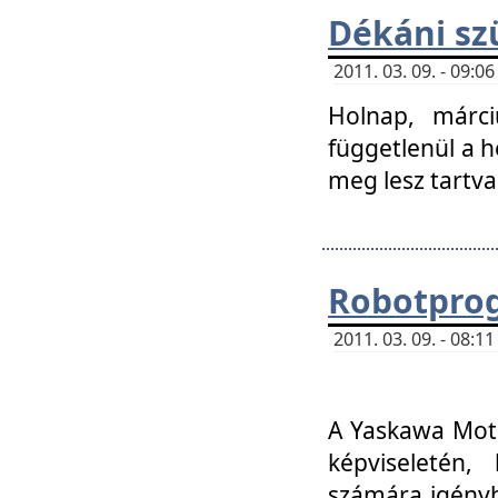
Dékáni sz
2011. 03. 09. - 09:
Holnap, márci
függetlenül a h
meg lesz tartva
Robotpro
2011. 03. 09. - 08:
A Yaskawa Moto
képviseletén, 
számára igényb