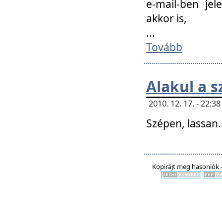
e-mail-ben jel
akkor is,
...
Tovább
Alakul a s
2010. 12. 17. - 22:
Szépen, lassan..
Kopirájt meg hasonlók -