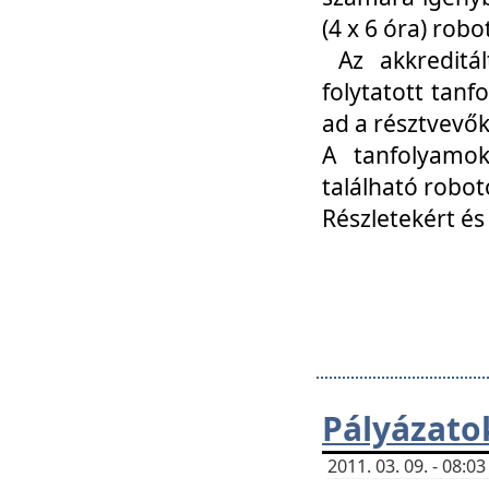
(4 x 6 óra) ro
Az akkreditál
folytatott tan
ad a résztvevő
A tanfolyamok
található robot
Részletekért és
Pályázato
2011. 03. 09. - 08: