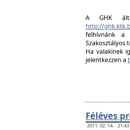
A GHK álta
http://ghk.ktk
felhívnánk a
Szakosztályos t
Ha valakinek i
jelentkezzen a
Féléves p
2011. 02. 14. - 21: