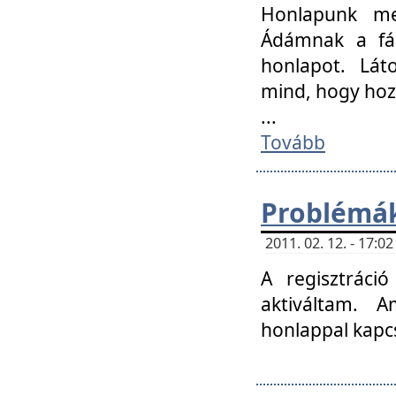
Honlapunk me
Ádámnak a fár
honlapot. Lát
mind, hogy hoz
...
Tovább
Problémák
2011. 02. 12. - 17:
A regisztráci
aktiváltam. 
honlappal kapcs