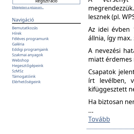
megrendezzük.
Elfelejtettem a jelszavam...
lesznek (pl. WPS
Navigáció
Az idei évben 
Bemutatkozás
Hírek
állnia, így max
Féléves programunk
Galéria
A nevezési hat
Eddigi programjaink
Szakmai anyagok
miatt érdemes 
Webshop
Hegesztőgépeink
Csapatok jele
SzMSz
Támogatóink
írt levélben,
Elérhetőségeink
kifüggesztett n
Ha biztosan ne
...
Tovább