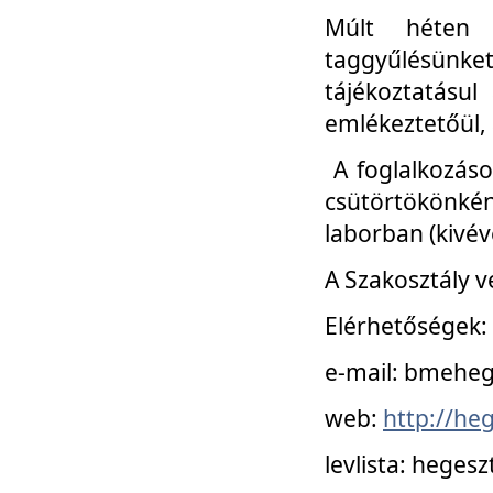
Múlt héten 
taggyűlésünke
tájékoztatásul
emlékeztetőül, a
A foglalkozáso
csütörtökönké
laborban (kivév
A Szakosztály v
Elérhetőségek:
e-mail: bmehe
web:
http://he
levlista: hege