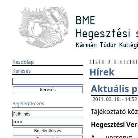
Kezdőlap
1
|
2
|
3
|
4
|
5
|
6
|
7
|
8
Hírek
Keresés
Aktuális 
2011. 03. 18. - 14:
Bejelentkezés
Tájékoztató kö
Hegesztési Vers
A versenyt 