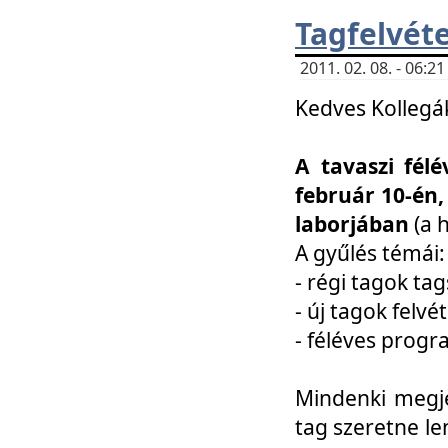
Tagfelvéte
2011. 02. 08. - 06:
Kedves Kollegá
A tavaszi fél
február 10-én,
laborjában
(a 
A gyűlés témái:
- régi tagok t
- új tagok felvé
- féléves prog
Mindenki megje
tag szeretne le