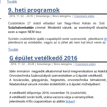
Tovább
9. heti programok
2016. 11. 02. - 20:35 | SimonGergo | Nincs kategória. |
0 komment eddig
Csütörtökön 17 órától előadást tart Nagy-Hinst Adrián és S
Százhalombattán
címmel. Mindenkit várunk, az eseményről olvash
ezen a napon NEM lesz.
Szintén csütörtökön újabb csapatépítő estet szervezünk, jelentkezni
itt
jelentkezni az estebédre, vagyis az is jöhet aki nem tud részt venni a
...
Tovább
G épület vetélkedő 2016
2016. 11. 02. - 20:28 | SimonGergo | Nincs kategória. |
0 komment eddig
Idén immáron negyedik alkalommal kerül megrendezésre az Alakítást
Orvostechnika Szakosztályok szervezésében a G épület vetélkedő.
A kovácsolás, gépgyártás, hegesztés, orvostechnika témaköreit,
feladatokkal várunk minden érdeklődőt a G épület műhelyében!
A vetélkedő időpontja: 2016. november 10. (csütörtök)
A vetélkedő során büfé, utána vacsora várja a versenyzőket.
Jelentkezés 4 fős csapatokban az alábbi
linken
!