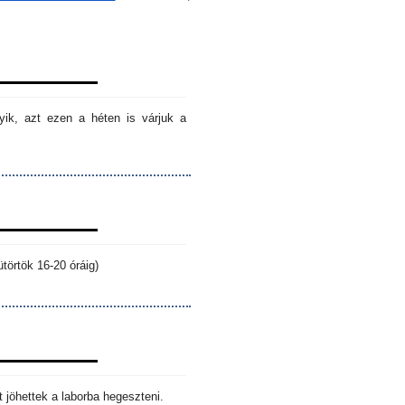
ik, azt ezen a héten is várjuk a
törtök 16-20 óráig)
 jöhettek a laborba hegeszteni.