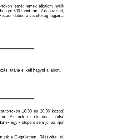
örtökön ismét remek alkalom nyílik
 beugró 600 forint, ami 2 doboz sört,
lkozási időben a vezetőség tagjainál
ás, utána el kell hagyni a labort.
sütörtökön 16:00 és 20:00 között)
kon. Akiknek ez elmaradt: utolsó
inek egyik időpont sem jó, az írjon
rtunk a G-épületben. Részvételi díj