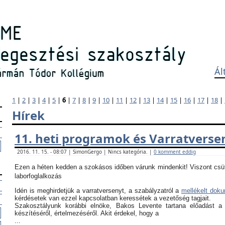
Ál
1
|
2
|
3
|
4
|
5
|
6
|
7
|
8
|
9
|
10
|
11
|
12
|
13
|
14
|
15
|
16
|
17
|
18
|
Hírek
11. heti programok és Varratverse
2016. 11. 15. - 08:07 | SimonGergo | Nincs kategória. |
0 komment eddig
Ezen a héten kedden a szokásos időben várunk mindenkit! Viszont csü
laborfoglalkozás
Idén is meghirdetjük a varratversenyt, a szabályzatról a
mellékelt dok
kérdésetek van ezzel kapcsolatban keressétek a vezetőség tagjait.
Szakosztályunk korábbi elnöke, Bakos Levente tartana előadást a
készítéséről, értelmezéséről. Akit érdekel, hogy a
...