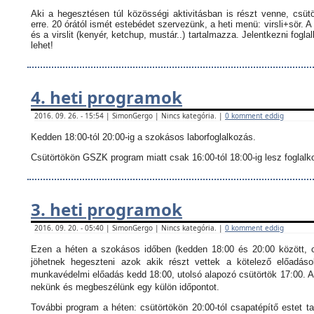
Aki a hegesztésen túl közösségi aktivitásban is részt venne, csüt
erre. 20 órától ismét estebédet szervezünk, a heti menü: virsli+sör. A
és a virslit (kenyér, ketchup, mustár..) tartalmazza.
Jelentkezni fogla
lehet!
4. heti programok
2016. 09. 26. - 15:54 | SimonGergo | Nincs kategória. |
0 komment eddig
Kedden 18:00-tól 20:00-ig a szokásos laborfoglalkozás.
Csütörtökön GSZK program miatt csak 16:00-tól 18:00-ig lesz foglalkoz
3. heti programok
2016. 09. 20. - 05:40 | SimonGergo | Nincs kategória. |
0 komment eddig
Ezen a héten a szokásos időben (kedden 18:00 és 20:00 között, c
jöhetnek hegeszteni azok akik részt vettek a kötelező előadáso
munkavédelmi előadás kedd 18:00, utolsó alapozó csütörtök 17:00. Ak
nekünk és megbeszélünk egy külön időpontot.
További program a héten: csütörtökön 20:00-tól csapatépítő estet ta