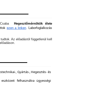
óti Csaba
Hegesztőmérnökök élete
attok
ezen a linken
. Laborfoglalkozás
tudtok. Az előadástól függetlenül kell
z előadáson.
echnikai-, Gyártás-, Hegesztés- és
 eszközeit felhasználva ügyességi