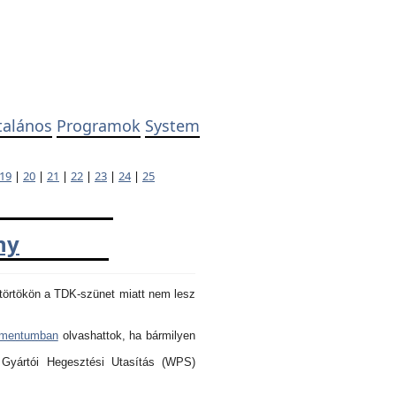
talános
Programok
System
19
|
20
|
21
|
22
|
23
|
24
|
25
ny
törtökön a TDK-szünet miatt nem lesz
umentumban
olvashattok, ha bármilyen
 Gyártói Hegesztési Utasítás (WPS)