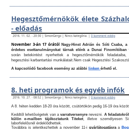
Hegesztőmérnökök élete Százha
- előadás
2016. 11. 02. - 20:30 | SimonGergo | Nincs kategória. |
0 komment eddig
November 3-án 17 órától
Nagy-Hinst Adrián és Sóti Csaba, a
érdekes esettanulmányokat tárnak elénk a Dunai Finomítóban 
során betekintést nyerhettek a hegesztőmérnökök feladataiba, 
hegesztési karbantartási munkálatait.
Nem csak Hegesztési Szakosztá
A kapcsolódó facebook esemény az alábbi
linken
érhető el.
8. heti programok és egyéb infók
2016. 10. 27. - 08:52 | SimonGergo | Nincs kategória. |
0 komment eddig
A 8. héten kedden 18-20 óra között, csütörtökön pedig 16-19 óra között
Keddtől lehetőségetek van a
varratversenyre
nevezni.
A feladatokról
külön e-mailben tájékoztatunk Titeket
, illetve személyesen 
laborfelelősnél érdeklődhettek.
Továbbra is jelentkezhettek a november 11-i
gyárlátogatásra
a
Bogn