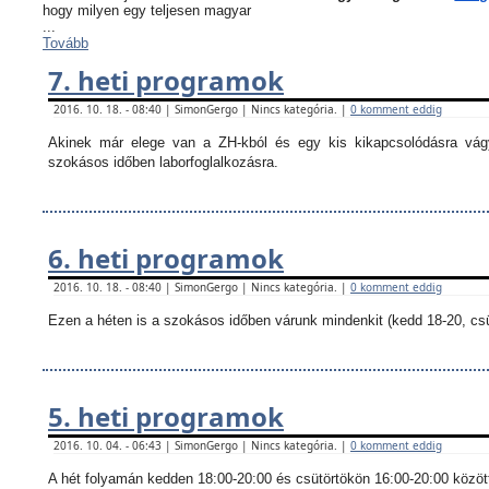
hogy milyen egy teljesen magyar
...
Tovább
7. heti programok
2016. 10. 18. - 08:40 | SimonGergo | Nincs kategória. |
0 komment eddig
Akinek már elege van a ZH-kból és egy kis kikapcsolódásra vágy
szokásos időben laborfoglalkozásra.
6. heti programok
2016. 10. 18. - 08:40 | SimonGergo | Nincs kategória. |
0 komment eddig
Ezen a héten is a szokásos időben várunk mindenkit (kedd 18-20, csü
5. heti programok
2016. 10. 04. - 06:43 | SimonGergo | Nincs kategória. |
0 komment eddig
A hét folyamán kedden 18:00-20:00 és csütörtökön 16:00-20:00 között