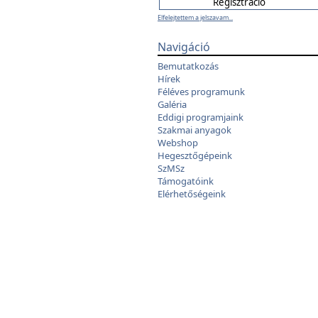
Elfelejtettem a jelszavam...
Navigáció
Bemutatkozás
Hírek
Féléves programunk
Galéria
Eddigi programjaink
Szakmai anyagok
Webshop
Hegesztőgépeink
SzMSz
Támogatóink
Elérhetőségeink