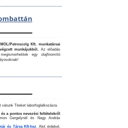
lombattán
 MOL/Petroszolg Kft. munkatársai
végzett munkájukból.
Az előadás
megismerhetitek egy olajfinomító
lyosoknak!
 várunk Titeket laborfoglalkozásra.
 és a pontos nevezési feltételekről
Simon Gergelynél és Nagy András
ár és Társa Kft-hez
. Akit érdekel,