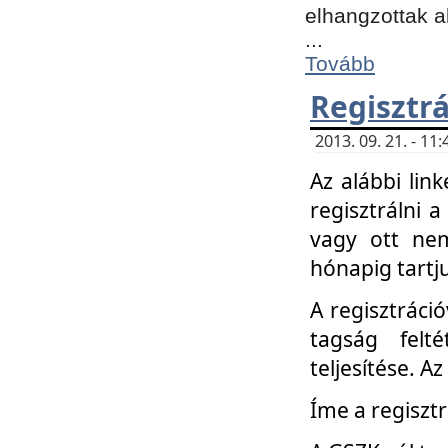
elhangzottak a
...
Tovább
Regisztrá
2013. 09. 21. - 1
Az alábbi lin
regisztrálni a
vagy ott nem
hónapig tartju
A regisztráció
tagság felt
teljesítése. A
Íme a regisztr