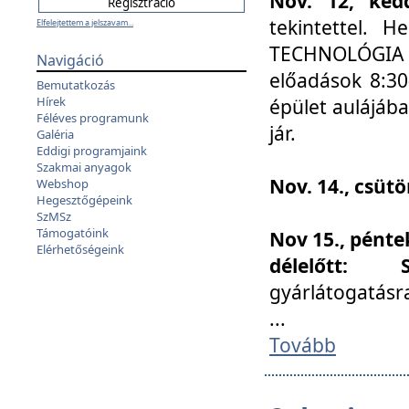
Nov. 12, kedd
tekintettel. 
Elfelejtettem a jelszavam...
TECHNOLÓGIA s
Navigáció
előadások 8:30
Bemutatkozás
Hírek
épület aulájába
Féléves programunk
jár.
Galéria
Eddigi programjaink
Szakmai anyagok
Nov. 14., csüt
Webshop
Hegesztőgépeink
SzMSz
Támogatóink
Nov 15., pénte
Elérhetőségeink
délelőtt:
gyárlátogatásr
...
Tovább