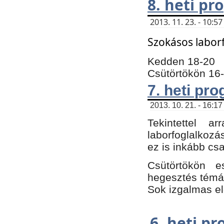
8. heti p
2013. 11. 23. - 10:
Szokásos labor
Kedden 18-20
Csütörtökön 16
7. heti pr
2013. 10. 21. - 16:17
Tekintettel 
laborfoglalkozá
ez is inkább csa
Csütörtökön e
hegesztés témáb
Sok izgalmas el
6. heti p