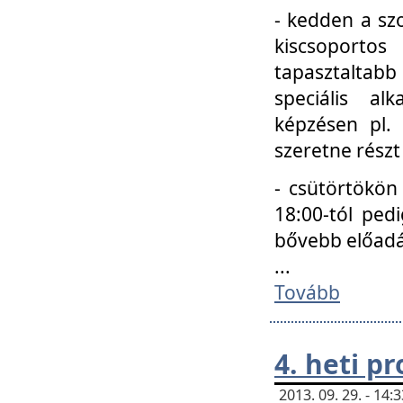
- kedden a szo
kiscsoportos
tapasztaltab
speciális a
képzésen pl.
szeretne részt
- csütörtökön
18:00-tól ped
bővebb előadá
...
Tovább
4. heti p
2013. 09. 29. - 14