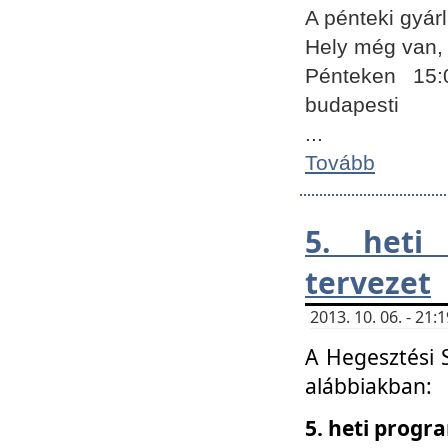
A pénteki gyár
Hely még van, 
Pénteken 15:
budapesti
...
Tovább
5. heti
tervezet
2013. 10. 06. - 21
A Hegesztési 
alábbiakban:
5. heti prog