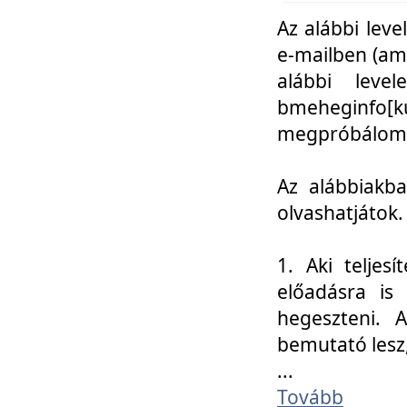
Az alábbi leve
e-mailben (am
alábbi leve
bmeheginfo[k
megpróbálom k
Az alábbiakba
olvashatjátok.
1. Aki teljes
előadásra is
hegeszteni. 
bemutató lesz
...
Tovább