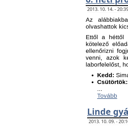
2013. 10. 14. - 20
Az alábbiakb
olvashattok kic
Ettől a héttől
kötelező előa
ellenőrizni fo
venni, azok k
laborfelelőst, h
K
edd:
Sima
Csütörtök:
...
Tovább
Linde gyá
2013. 10. 09. - 20