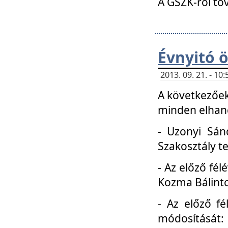
A GSZK-ról to
Évnyitó 
2013. 09. 21. - 1
A következőek
minden elhang
- Uzonyi Sánd
Szakosztály t
- Az előző fél
Kozma Bálinto
- Az előző f
módosítását: