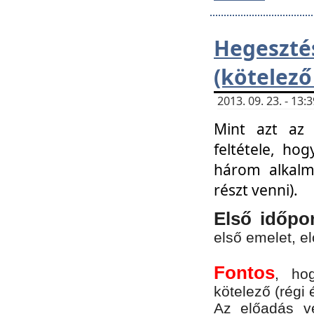
Hegesz
(kötelező
2013. 09. 23. - 13
Mint azt az 
feltétele, ho
három alkalm
részt venni).
Első időpo
első emelet, e
Fontos
, ho
kötelező (régi 
Az előadás vé