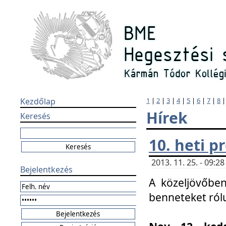
Kezdőlap
1
|
2
|
3
|
4
|
5
|
6
|
7
|
8
Hírek
Keresés
10. heti 
2013. 11. 25. - 09:
Bejelentkezés
A közeljövőben
benneteket ról