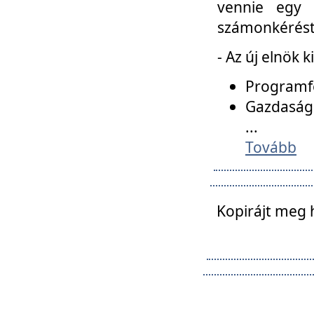
vennie egy 
számonkérést t
- Az új elnök 
Programfe
Gazdasági
...
Tovább
Kopirájt meg 