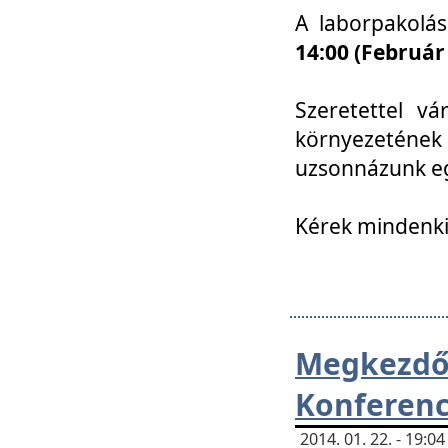
A laborpakolá
14:00 (Február
Szeretettel vá
környezetének
uzsonnázunk eg
Kérek mindenki
Megkezd
Konferenc
2014. 01. 22. - 19: