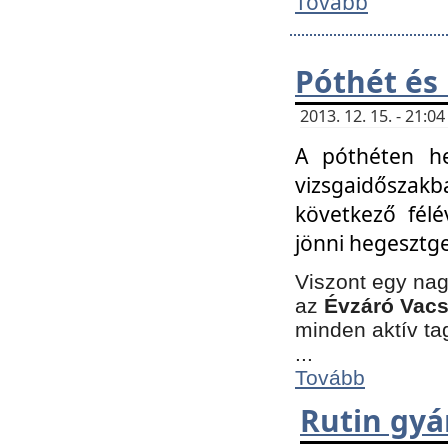
Tovább
Póthét és
2013. 12. 15. - 21:
A póthéten he
vizsgaidőszak
következő félé
jönni hegesztge
Viszont egy nag
az
Évzáró Vacs
minden aktív ta
...
Tovább
Rutin gyá