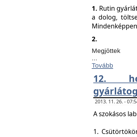
1.
Rutin gyárlá
a dolog, tölts
Mindenképpen 
2.
Megjöttek
...
Tovább
12. h
gyárlátog
2013. 11. 26. - 07
A szokásos lab
1. Csütörtökö