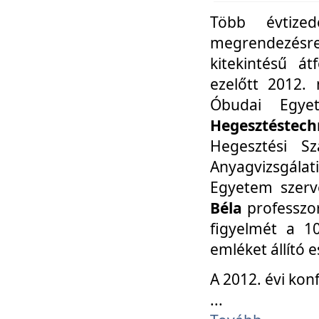
Több évtize
megrendezésr
kitekintésű á
ezelőtt 2012.
Óbudai Egy
Hegesztéstechn
Hegesztési Sz
Anyagvizsgála
Egyetem szerv
Béla
professzor
figyelmét a 10
emléket állító
A 2012. évi ko
...