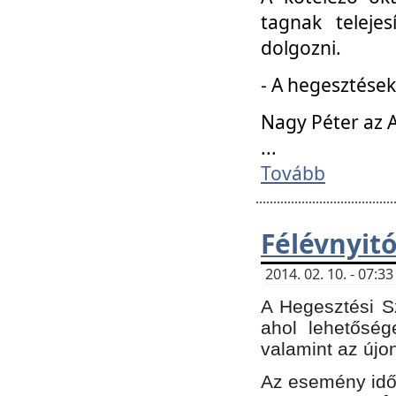
tagnak teleje
dolgozni.
- A hegesztések
Nagy Péter az A
...
Tovább
Félévnyit
2014. 02. 10. - 07:
A Hegesztési Sz
ahol lehetőség
valamint az újo
Az esemény időp