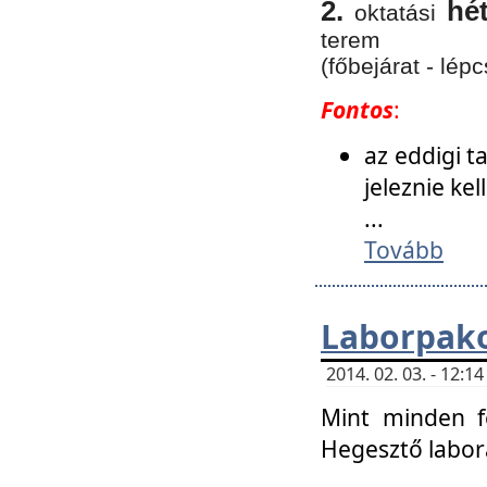
2.
hé
oktatási
terem
(főbejárat - lépc
Fontos
:
az eddigi 
jeleznie ke
...
Tovább
Laborpako
2014. 02. 03. - 12:
Mint minden f
Hegesztő labor