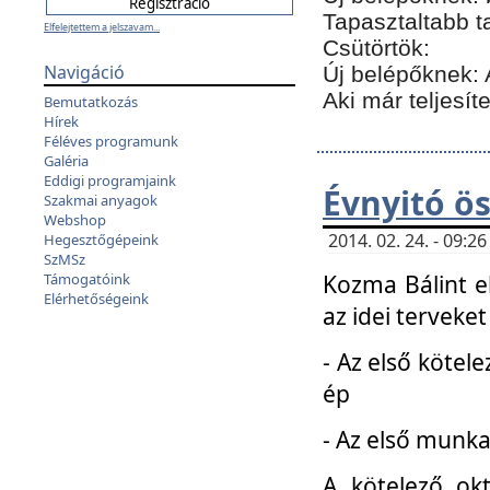
Tapasztaltabb t
Elfelejtettem a jelszavam...
Csütörtök:
Navigáció
Új belépőknek: 
Aki már teljesít
Bemutatkozás
Hírek
Féléves programunk
Galéria
Eddigi programjaink
Évnyitó ö
Szakmai anyagok
Webshop
2014. 02. 24. - 09:
Hegesztőgépeink
SzMSz
Kozma Bálint el
Támogatóink
Elérhetőségeink
az idei terveket
- Az első kötele
ép
- Az első munka
A kötelező ok