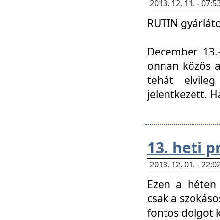
2013. 12. 11. - 07
RUTIN gyárláto
December 13.-á
onnan közös a
tehát elvile
jelentkezett. H
13. heti 
2013. 12. 01. - 22
Ezen a héten
csak a szokáso
fontos dolgot 