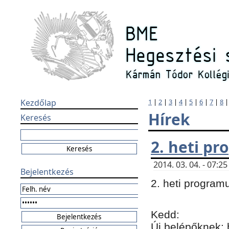
Kezdőlap
1
|
2
|
3
|
4
|
5
|
6
|
7
|
8
Hírek
Keresés
2. heti p
2014. 03. 04. - 07:
Bejelentkezés
2. heti program
Kedd:
Új belépőknek: 