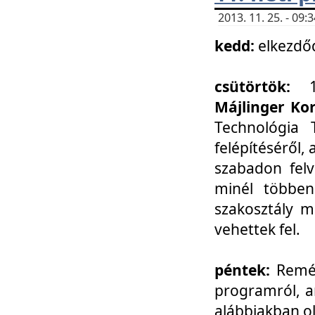
2013. 11. 25. - 09
kedd:
elkezdő
csütörtök:
Májlinger Ko
Technológia 
felépítéséről,
szabadon felv
minél többen
szakosztály m
vehettek fel.
péntek:
Remél
programról, a
alábbiakban ol