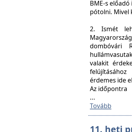
BME-s előadó i
pótolni. Mivel 
2. Ismét le
Magyarország
dombóvári R
hullámvasuta
valakit érdek
felújításáh
érdemes ide el
Az időpontra
...
Tovább
11. heti