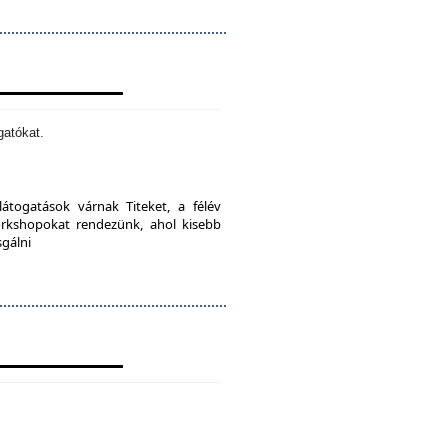
gatókat.
látogatások várnak Titeket, a félév
orkshopokat rendezünk, ahol kisebb
sgálni