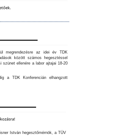
etőek.
erül megrendezésre az idei év TDK
őadások között számos hegesztéssel
 szünet ellenére a labor ajtajai 18-20
edig a TDK Konferencián elhangzott
lkozásra!
isner István hegesztőmérnök, a TÜV