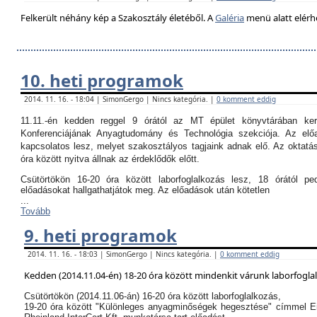
Felkerült néhány kép a Szakosztály életéből. A
Galéria
menü alatt elérh
10. heti programok
2014. 11. 16. - 18:04 | SimonGergo | Nincs kategória. |
0 komment eddig
11.11.-én kedden reggel 9 órától az MT épület könyvtárában k
Konferenciájának Anyagtudomány és Technológia szekciója. Az el
kapcsolatos lesz, melyet szakosztályos tagjaink adnak elő. Az oktatási
óra között nyitva állnak az érdeklődők előtt.
Csütörtökön 16-20 óra között laborfoglalkozás lesz, 18 órától p
előadásokat hallgathatjátok meg. Az előadások után kötetlen
...
Tovább
9. heti programok
2014. 11. 16. - 18:03 | SimonGergo | Nincs kategória. |
0 komment eddig
Kedden (2014.11.04-én) 18-20 óra között mindenkit várunk laborfogla
Csütörtökön (2014.11.06-án) 16-20 óra között laborfoglalkozás,
19-20 óra között "Különleges anyagminőségek hegesztése" címmel E