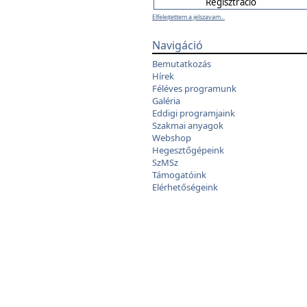
Elfelejtettem a jelszavam...
Navigáció
Bemutatkozás
Hírek
Féléves programunk
Galéria
Eddigi programjaink
Szakmai anyagok
Webshop
Hegesztőgépeink
SzMSz
Támogatóink
Elérhetőségeink