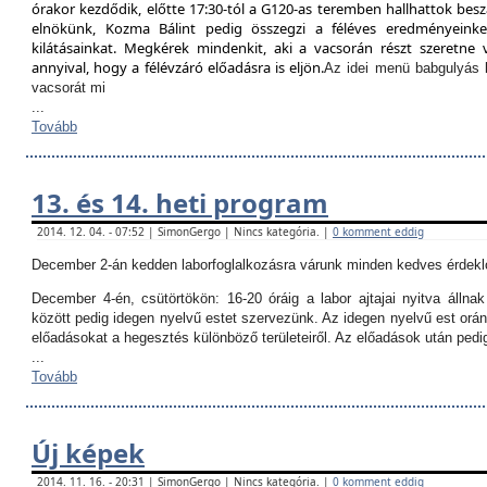
órakor kezdődik, előtte 17:30-tól a G120-as teremben hallhattok besz
elnökünk, Kozma Bálint pedig összegzi a féléves eredményeinket
kilátásainkat. Megkérek mindenkit, aki a vacsorán részt szeretne v
annyival, hogy a félévzáró előadásra is eljön.
Az idei menü babgulyás 
vacsorát mi
...
Tovább
13. és 14. heti program
2014. 12. 04. - 07:52 | SimonGergo | Nincs kategória. |
0 komment eddig
December 2-án kedden laborfoglalkozásra várunk minden kedves érdekl
December 4-én, csütörtökön:
16-20 óráig a labor ajtajai nyitva állna
között pedig idegen nyelvű estet szervezünk. Az idegen nyelvű est orán
előadásokat a hegesztés különböző területeiről. Az előadások után ped
...
Tovább
Új képek
2014. 11. 16. - 20:31 | SimonGergo | Nincs kategória. |
0 komment eddig