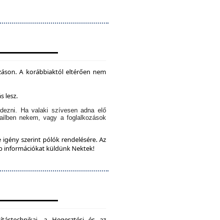
záson. A korábbiaktól eltérően nem
s lesz.
dezni. Ha valaki szívesen adna elő
ailben nekem, vagy a foglalkozások
 igény szerint pólók rendelésére. Az
bb információkat küldünk Nektek!
ítástechnikai, a Hegesztési és az