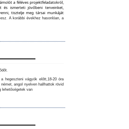
ámolót a féléves projektfeladatokról,
 és ismerteti jövőbeni terveinket,
enni, tisztelje meg társai munkáját
lesz.
A korábbi évekhez hasonlóan, a
ődőt.
k a hegeszteni vágyók előtt,
18-20 óra
 német, angol nyelven hallhattok rövid
ig lehetőségetek van