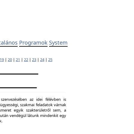
talános
Programok
System
19
|
20
|
21
|
22
|
23
|
24
|
25
 szervezésében az idei félévben is
ügyességi, szakmai feladatok várnak
meret egyik szakterületről sem, a
ő után vendégül látunk mindenkit egy
k.