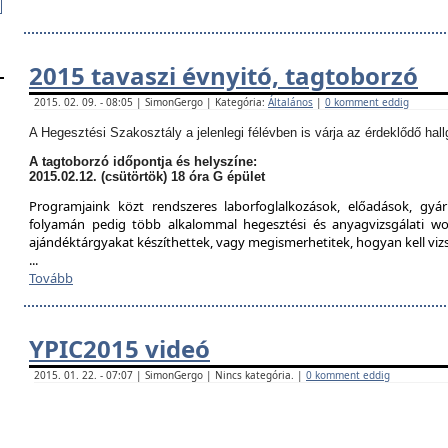
2015 tavaszi évnyitó, tagtoborzó
2015. 02. 09. - 08:05 | SimonGergo | Kategória:
Általános
|
0 komment eddig
A Hegesztési Szakosztály a jelenlegi félévben is várja az érdeklődő hall
A tagtoborzó időpontja és helyszíne:
2015.02.12. (csütörtök) 18 óra G épület
Programjaink közt rendszeres laborfoglalkozások, előadások, gyár
folyamán pedig több alkalommal hegesztési és anyagvizsgálati w
ajándéktárgyakat készíthettek, vagy megismerhetitek, hogyan kell viz
...
Tovább
YPIC2015 videó
2015. 01. 22. - 07:07 | SimonGergo | Nincs kategória. |
0 komment eddig