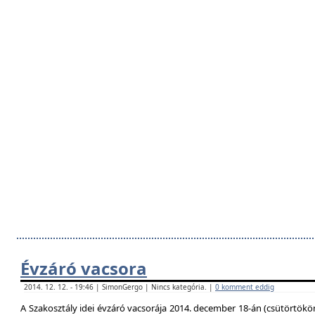
Évzáró vacsora
2014. 12. 12. - 19:46 | SimonGergo | Nincs kategória. |
0 komment eddig
A Szakosztály idei évzáró vacsorája 2014. december 18-án (csütörtökö