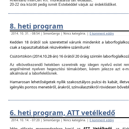
Rheinland InterCert Kft. munkatársa tart előadást,
20-22 óra között pedig ismét Estebéddel várjuk az érdeklődőket.
8. heti program
2014. 10. 31. - 08:54 | SimonGergo | Nincs kategória. |
0 komment eddig
Kedden 18 órától sok szeretettel várunk mindenkit a laborfoglalko
csak a tapasztaltabbak részvételére számítunk!
Csütörtökön (2014.10.28-án) 16 órától 20 óráig szintén laborfoglalkozá
Az elkövetkezendő hetekben szeretnék egy idegen nyelvű estet ren
angol/német nyelven hegesztési témakörben, kérem jelezze azt e-m
alkalmával a laborfelelősnek.
Hamarosan lehetőségetek nyílik szakosztályos pulcsi és kabát, illetve
igénylés pontos menetéről, árakról, színválasztékról rövidesen bőve
6. heti program, ATT vetélkedő
2014. 10. 14. - 07:20 | SimonGergo | Nincs kategória. |
0 komment eddig
Idén először megrendezésre kerül az
ATT Vetélkedő
, az Alak