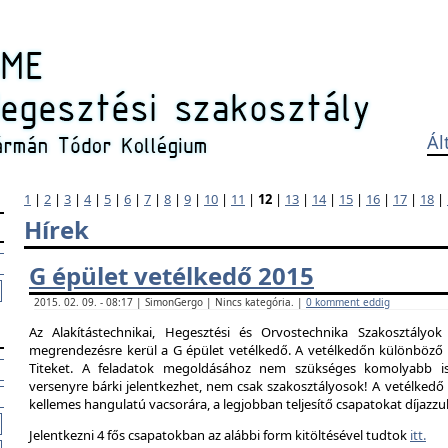
Ál
1
|
2
|
3
|
4
|
5
|
6
|
7
|
8
|
9
|
10
|
11
|
12
|
13
|
14
|
15
|
16
|
17
|
18
|
Hírek
G épület vetélkedő 2015
2015. 02. 09. - 08:17 | SimonGergo | Nincs kategória. |
0 komment eddig
Az Alakítástechnikai, Hegesztési és Orvostechnika Szakosztályok
megrendezésre kerül a G épület vetélkedő. A vetélkedőn különböző 
Titeket. A feladatok megoldásához nem szükséges komolyabb is
versenyre bárki jelentkezhet, nem csak szakosztályosok! A vetélked
kellemes hangulatú vacsorára, a legjobban teljesítő csapatokat díjazzu
Jelentkezni 4 fős csapatokban az alábbi form kitöltésével tudtok
itt.