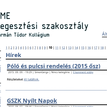
Ál
1
|
2
|
3
|
4
|
5
|
6
|
7
|
8
|
9
|
10
|
11
|
12
|
13
|
14
|
15
|
16
|
17
|
18
|
Hírek
Póló és pulcsi rendelés (2015 ősz)
2015. 09. 09. - 19:29 | SimonGergo | Nincs kategória. |
0 komment eddig
Részleteket
itt találtok.
GSZK Nyílt Napok
2015. 09. 07. - 08:46 | SimonGergo | Nincs kategória. |
0 komment eddig