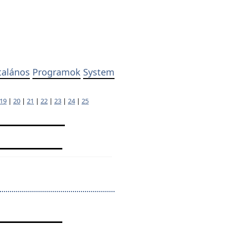
talános
Programok
System
19
|
20
|
21
|
22
|
23
|
24
|
25