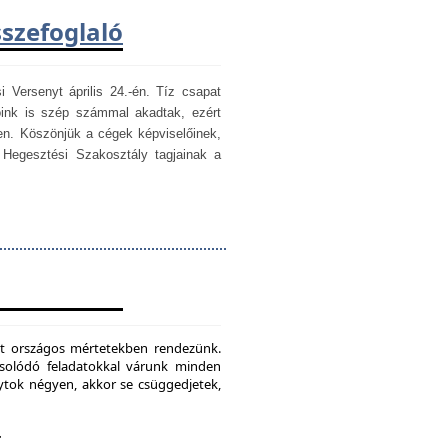
sszefoglaló
i Versenyt április 24.-én. Tíz csapat
óink is szép számmal akadtak, ezért
en. Köszönjük a cégek képviselőinek,
egesztési Szakosztály tagjainak a
mét országos mértetekben rendezünk.
csolódó feladatokkal várunk minden
ytok négyen, akkor se csüggedjetek,
.