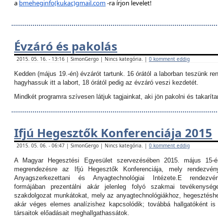
a
bmeheginfo(kukac)gmail.com
-ra írjon levelet!
Évzáró és pakolás
2015. 05. 16. - 13:16 | SimonGergo | Nincs kategória. |
0 komment eddig
Kedden (május 19.-én) évzárót tartunk. 16 órától a laborban teszünk re
hagyhassuk itt a labort, 18 órától pedig az évzáró veszi kezdetét.
Mindkét programra szívesen látjuk tagjainkat, aki jön pakolni és takarítan
Ifjú Hegesztők Konferenciája 2015
2015. 05. 06. - 06:47 | SimonGergo | Nincs kategória. |
0 komment eddig
A Magyar Hegesztési Egyesület szervezésében 2015. május 15-é
megrendezésre az Ifjú Hegesztők Konferenciája, mely rendezvé
Anyagszerkezettani és Anyagtechnológiai Intézete.
E rendezvé
formájában prezentálni akár jelenleg folyó szakmai tevékenység
szakdolgozat munkátokat, mely az anyagtechnológiákhoz, hegesztéshe
akár véges elemes analízishez kapcsolódik; továbbá hallgatóként i
társaitok előadásait meghallgathassátok.