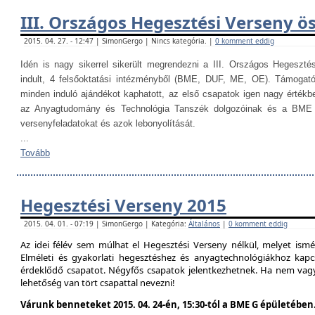
III. Országos Hegesztési Verseny ö
2015. 04. 27. - 12:47 | SimonGergo | Nincs kategória. |
0 komment eddig
Idén is nagy sikerrel sikerült megrendezni a III. Országos Hegesztés
indult, 4 felsőoktatási intézményből (BME, DUF, ME, OE). Támogat
minden induló ajándékot kaphatott, az első csapatok igen nagy értékb
az Anyagtudomány és Technológia Tanszék dolgozóinak és a BME H
versenyfeladatokat és azok lebonyolítását.
...
Tovább
Hegesztési Verseny 2015
2015. 04. 01. - 07:19 | SimonGergo | Kategória:
Általános
|
0 komment eddig
Az idei félév sem múlhat el Hegesztési Verseny nélkül, melyet is
Elméleti és gyakorlati hegesztéshez és anyagtechnológiákhoz kap
érdeklődő csapatot. Négyfős csapatok jelentkezhetnek. Ha nem vag
lehetőség van tört csapattal nevezni!
Várunk benneteket 2015. 04. 24-én, 15:30-tól a BME G épületében