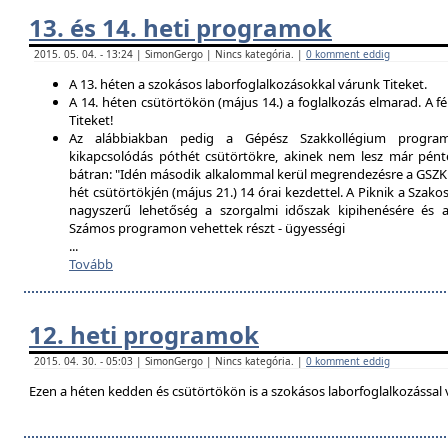
13. és 14. heti programok
2015. 05. 04. - 13:24 | SimonGergo | Nincs kategória. |
0 komment eddig
A 13. héten a szokásos laborfoglalkozásokkal várunk Titeket.
A 14. héten csütörtökön (május 14.) a foglalkozás elmarad. A f
Titeket!
Az alábbiakban pedig a Gépész Szakkollégium programfe
kikapcsolódás póthét csütörtökre, akinek nem lesz már pént
bátran: "Idén második alkalommal kerül megrendezésre a GSZK 
hét csütörtökjén (május 21.) 14 órai kezdettel. A Piknik a Szako
nagyszerű lehetőség a szorgalmi időszak kipihenésére és a 
Számos programon vehettek részt - ügyességi
...
Tovább
12. heti programok
2015. 04. 30. - 05:03 | SimonGergo | Nincs kategória. |
0 komment eddig
Ezen a héten kedden és csütörtökön is a szokásos laborfoglalkozással 