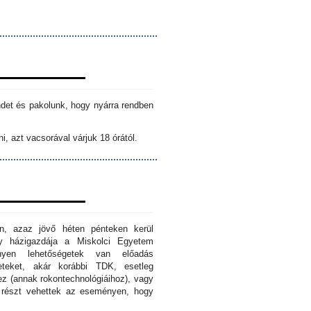
ndet és pakolunk, hogy nyárra rendben
i, azt vacsorával várjuk 18 órától.
n, azaz jövő héten pénteken kerül
ny házigazdája a Miskolci Egyetem
nyen lehetőségetek van előadás
eteket, akár korábbi TDK, esetleg
z (annak rokontechnológiáihoz), vagy
s részt vehettek az eseményen, hogy