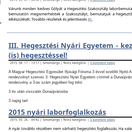
Várunk minden kedves Gólyát a Hegesztési Szakosztály laborbemutató
bemutatón megismerhetitek a Szakosztályt, bemutatjuk a hegesztő la
elkészülését. További részletek és jelentkezés
itt.
III. Hegesztési Nyári Egyetem - ke
(is) hegesztéssel!
2015. 08. 17. - 13:17 | SimonGergo | Nincs kategória. |
0 komment eddig
A Magyar Hegesztési Egyesület Ifjúsági Fóruma 3 évvel ezelőtti Nyitó 
rendezvényt szervez 3. Hegesztési Nyári Egyetem címmel a Dunaújvár
rendezvény a 3-as szám jegyében fog telni:
3 év után visszatér Dunaújvárosba
3 napig tart
2015 nyári laborfoglalkozás
2015. 05. 26. - 09:42 | SimonGergo | Nincs kategória. |
0 komment eddig
A nyár további részében nem várható hegesztési foglalkozás.
Ha vala