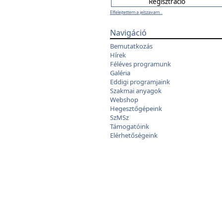
Elfelejtettem a jelszavam...
Navigáció
Bemutatkozás
Hírek
Féléves programunk
Galéria
Eddigi programjaink
Szakmai anyagok
Webshop
Hegesztőgépeink
SzMSz
Támogatóink
Elérhetőségeink