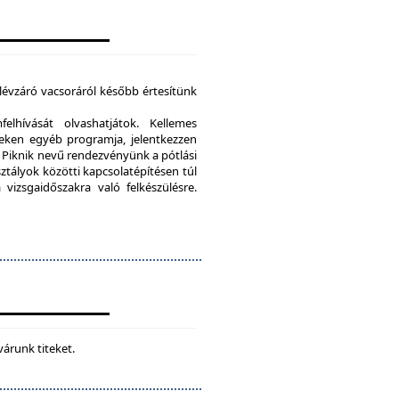
élévzáró vacsoráról később értesítünk
lhívását olvashatjátok. Kellemes
eken egyéb programja, jelentkezzen
Piknik nevű rendezvényünk a pótlási
sztályok közötti kapcsolatépítésen túl
vizsgaidőszakra való felkészülésre.
várunk titeket.