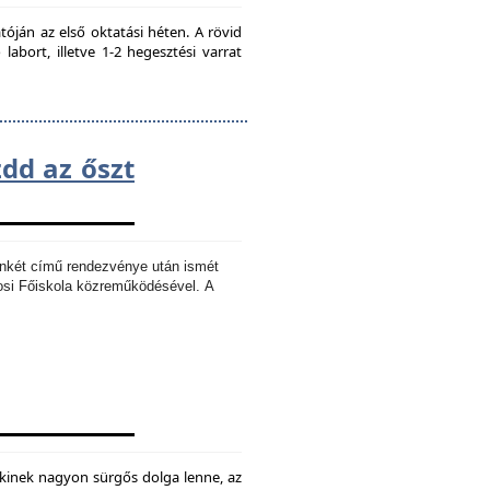
ján az első oktatási héten. A rövid
bort, illetve 1-2 hegesztési varrat
zdd az őszt
Ankét című rendezvénye után ismét
osi Főiskola közreműködésével.
A
kinek nagyon sürgős dolga lenne, az