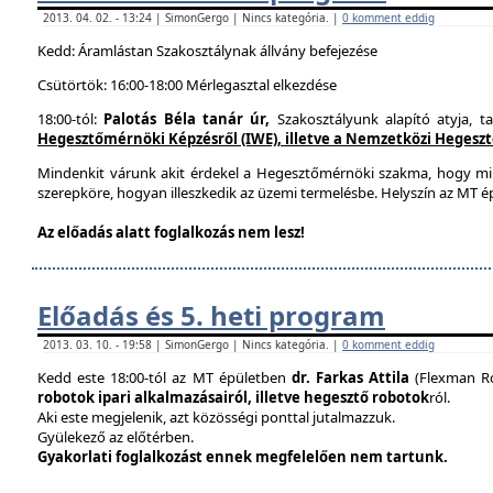
2013. 04. 02. - 13:24 | SimonGergo | Nincs kategória. |
0 komment eddig
Kedd: Áramlástan Szakosztálynak állvány befejezése
Csütörtök: 16:00-18:00 Mérlegasztal elkezdése
18:00-tól:
Palotás Béla tanár úr,
Szakosztályunk alapító atyja, t
Hegesztőmérnöki Képzésről (IWE), illetve a Nemzetközi Hegesztés
Mindenkit várunk akit érdekel a Hegesztőmérnöki szakma, hogy mi
szerepköre, hogyan illeszkedik az üzemi termelésbe. Helyszín az MT ép
Az előadás alatt foglalkozás nem lesz!
Előadás és 5. heti program
2013. 03. 10. - 19:58 | SimonGergo | Nincs kategória. |
0 komment eddig
Kedd este 18:00-tól az MT épületben
dr. Farkas Attila
(Flexman Ro
robotok ipari alkalmazásairól, illetve hegesztő robotok
ról.
Aki este megjelenik, azt közösségi ponttal jutalmazzuk.
Gyülekező az előtérben.
Gyakorlati foglalkozást ennek megfelelően nem tartunk.