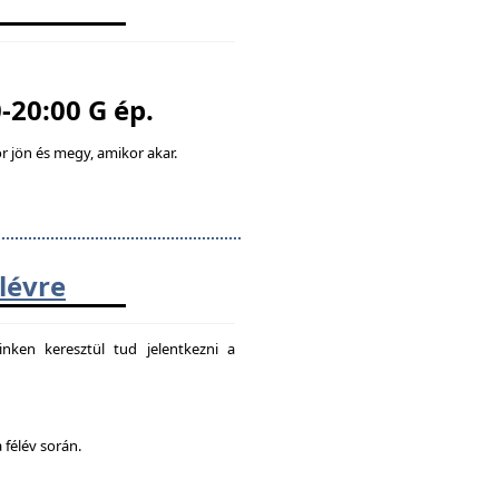
-20:00 G ép.
 jön és megy, amikor akar.
élévre
nken keresztül tud jelentkezni a
 félév során.