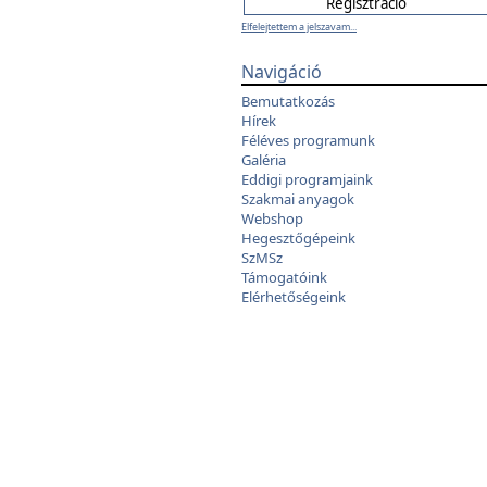
Elfelejtettem a jelszavam...
Navigáció
Bemutatkozás
Hírek
Féléves programunk
Galéria
Eddigi programjaink
Szakmai anyagok
Webshop
Hegesztőgépeink
SzMSz
Támogatóink
Elérhetőségeink