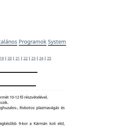
talános
Programok
System
19
|
20
|
21
|
22
|
23
|
24
|
25
mét 10-12 fő részvételével.
ozik.
ghuzalos-, Robotos plazmavágás és
legkésőbb 9-kor a Kármán koli elöl,