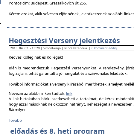
Pontos cím: Budapest, Grassalkovich út 255.
Kérem azokat, akik szívesen eljönnének, jelentkezzenek az alábbi linke
Hegesztési Verseny jelentkezés
2013. 04. 02. - 13:29 | SimonGergo | Nincs kategória. |
0 komment eddig
Kedves Kolleginák és Kollégák!
Idén is megrendezzük Hegesztési Versenyünket. A rendezvény, jór
fog zajlani, tehát garantált a jó hangulat és a színvonalas feladatok.
További információkat a verseny kiírásából meríthettek, amelyet mell
Nevezni az alábbi linken tudtok:
link
A link birtokában bárki szerkesztheti a tartalmat, de kérek mindenk
hogy azzal másoknak ne okozzon hátrányt, nehézséget a nevezésben.
Bármilyen
...
Tovább
előadás és 8. heti program