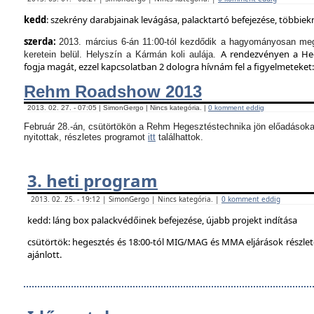
kedd
: szekrény darabjainak levágása, palacktartó befejezése, többie
szerda:
2013. március 6-án 11:00-tól kezdődik a hagyományosan meg
A rendezvényen a Hege
keretein belül. Helyszín a Kármán koli aulája.
fogja magát, ezzel kapcsolatban 2 dologra hívnám fel a figyelmeteket:
Rehm Roadshow 2013
2013. 02. 27. - 07:05 | SimonGergo | Nincs kategória. |
0 komment eddig
Február 28.-án, csütörtökön a Rehm Hegesztéstechnika jön előadásoka
nyitottak, részletes programot
itt
találhattok.
3. heti program
2013. 02. 25. - 19:12 | SimonGergo | Nincs kategória. |
0 komment eddig
kedd: láng box palackvédőinek befejezése, újabb projekt indítása
csütörtök: hegesztés és 18:00-tól MIG/MAG és MMA eljárások részle
ajánlott.