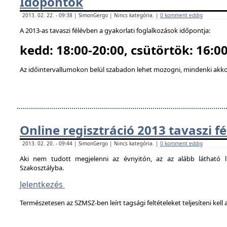
Időpontok
2013. 02. 22. - 09:38 | SimonGergo | Nincs kategória. |
0 komment eddig
A 2013-as tavaszi félévben a gyakorlati foglalkozások időpontja:
kedd: 18:00-20:00, csütörtök: 16:00
Az időintervallumokon belül szabadon lehet mozogni, mindenki akkor
Online regisztráció 2013 tavaszi f
2013. 02. 20. - 09:44 | SimonGergo | Nincs kategória. |
0 komment eddig
Aki nem tudott megjelenni az évnyitón, az az alább látható li
Szakosztályba.
Jelentkezés
Természetesen az SZMSZ-ben leírt tagsági feltételeket teljesíteni kell a