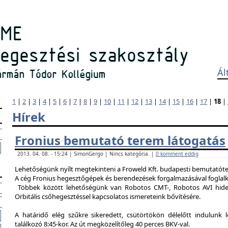
Ál
1
|
2
|
3
|
4
|
5
|
6
|
7
|
8
|
9
|
10
|
11
|
12
|
13
|
14
|
15
|
16
|
17
|
18
|
Hírek
Fronius bemutató terem látogatás
2013. 04. 08. - 15:24 | SimonGergo | Nincs kategória. |
0 komment eddig
Lehetőségünk nyílt megtekinteni a Froweld Kft. budapesti bemutatóter
A cég Fronius hegesztőgépek és berendezések forgalmazásával foglalk
Többek között lehetőségünk van Robotos CMT-, Robotos AVI hide
Orbitális csőhegesztéssel kapcsolatos ismereteink bővítésére.
A határidő elég szűkre sikeredett, csütörtökön délelőtt indulunk 
találkozó 8:45-kor. Az út megközelítőleg 40 perces BKV-val.