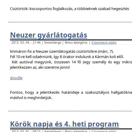
Csütörtök: kiscsoportos foglalkozás, a többieknek szabad hegesztés
Neuzer gyárlátogatás
2013. 03. 04. - 21:46 | SimonGergo | Nincs kategória. |
0 komment eddig
Immáron fix a Neuzer üzemlátogatás csütörtökre (márc. 7).
Fél 10-re kell odaérnünk, így 8 órakor indulunk a Kármán koli elől.
Két autóval megyünk, összesen 14 fő (egy személy és egy mikro
jelentkezzen az, aki szeretne jönni!
doodle
Fontos, hogy a jelentkezés határideje a szakosztályos hallgatókn
máshol is meghirdetjük.
Körök napja és 4. heti program
2013. 03. 01. - 08:21 | SimonGergo | Nincs kategória. |
0 komment eddig