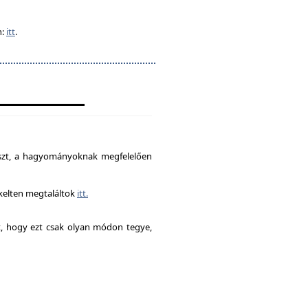
n:
itt
.
észt, a hagyományoknak megfelelően
ékelten megtaláltok
itt.
it, hogy ezt csak olyan módon tegye,