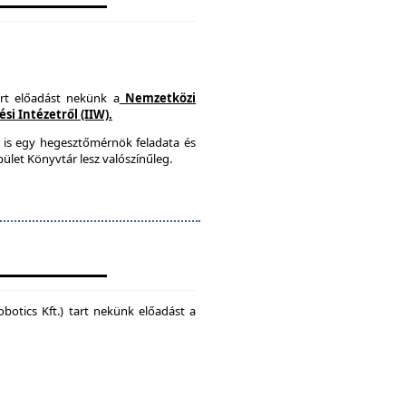
art előadást nekünk a
Nemzetközi
i Intézetről (IIW).
 is egy hegesztőmérnök feladata és
ület Könyvtár lesz valószínűleg.
botics Kft.) tart nekünk előadást a