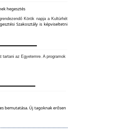
knek hegesztés
rendezendő Körök napja a Kultúrhét
sztési Szakosztály is képviseltetni
t tartani az Egyetemre. A programok
tes bemutatása. Új tagoknak erősen