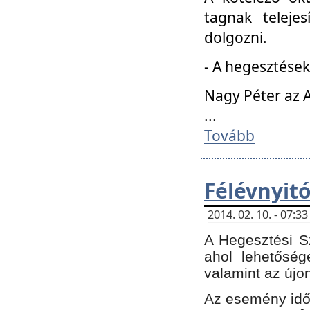
tagnak teleje
dolgozni.
- A hegesztések
Nagy Péter az A
...
Tovább
Félévnyit
2014. 02. 10. - 07:
A Hegesztési Sz
ahol lehetőség
valamint az újo
Az esemény időp