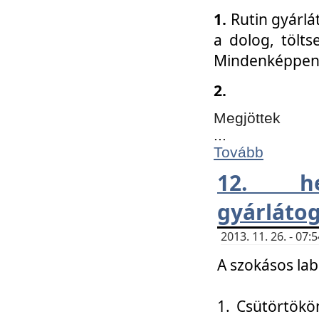
1.
Rutin gyárlá
a dolog, tölts
Mindenképpen 
2.
Megjöttek
...
Tovább
12. h
gyárlátog
2013. 11. 26. - 07
A szokásos lab
1. Csütörtökö