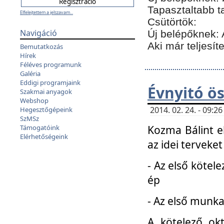
Tapasztaltabb t
Elfelejtettem a jelszavam...
Csütörtök:
Navigáció
Új belépőknek: 
Aki már teljesít
Bemutatkozás
Hírek
Féléves programunk
Galéria
Eddigi programjaink
Évnyitó ö
Szakmai anyagok
Webshop
2014. 02. 24. - 09:
Hegesztőgépeink
SzMSz
Kozma Bálint el
Támogatóink
Elérhetőségeink
az idei terveket
- Az első kötele
ép
- Az első munka
A kötelező ok