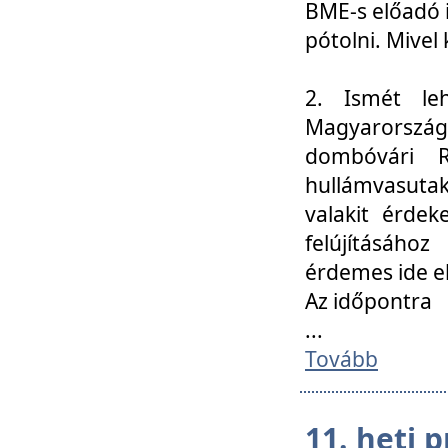
BME-s előadó i
pótolni. Mivel 
2. Ismét le
Magyarország
dombóvári R
hullámvasuta
valakit érdek
felújításáh
érdemes ide el
Az időpontra
...
Tovább
11. heti