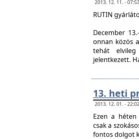
2013. 12. 11. - 07
RUTIN gyárláto
December 13.-á
onnan közös a
tehát elvile
jelentkezett. H
13. heti 
2013. 12. 01. - 22
Ezen a héten
csak a szokáso
fontos dolgot 