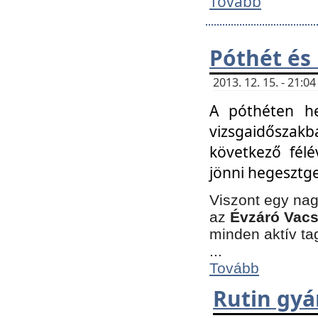
Tovább
Póthét és
2013. 12. 15. - 21:
A póthéten he
vizsgaidőszak
következő félé
jönni hegesztge
Viszont egy nag
az
Évzáró Vacs
minden aktív ta
...
Tovább
Rutin gyá