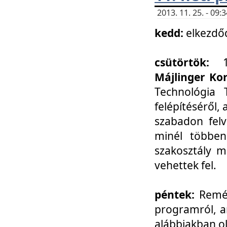
2013. 11. 25. - 09
kedd:
elkezdő
csütörtök:
Májlinger Ko
Technológia 
felépítéséről,
szabadon felv
minél többen
szakosztály m
vehettek fel.
péntek:
Remél
programról, a
alábbiakban ol