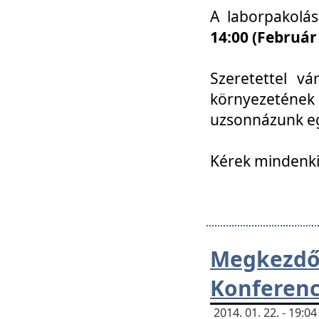
A laborpakolá
14:00 (Február
Szeretettel vá
környezetének
uzsonnázunk eg
Kérek mindenki
Megkezd
Konferenc
2014. 01. 22. - 19: