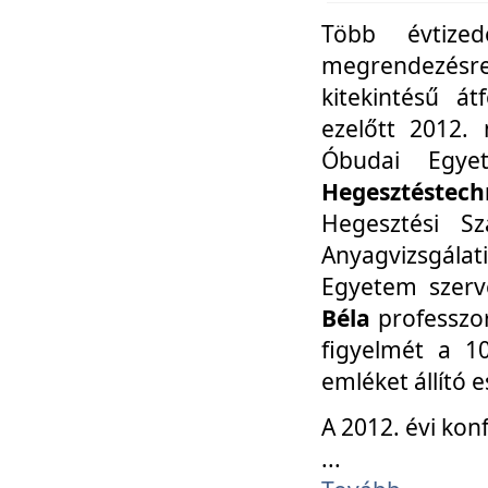
Több évtize
megrendezésr
kitekintésű á
ezelőtt 2012.
Óbudai Egy
Hegesztéstechn
Hegesztési Sz
Anyagvizsgála
Egyetem szerv
Béla
professzor
figyelmét a 10
emléket állító
A 2012. évi ko
...