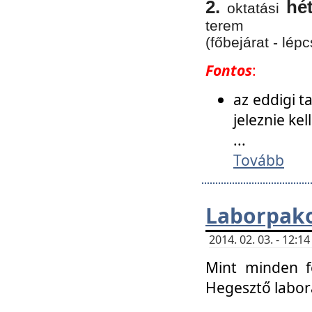
2.
hé
oktatási
terem
(főbejárat - lépc
Fontos
:
az eddigi 
jeleznie ke
...
Tovább
Laborpako
2014. 02. 03. - 12:
Mint minden f
Hegesztő labor