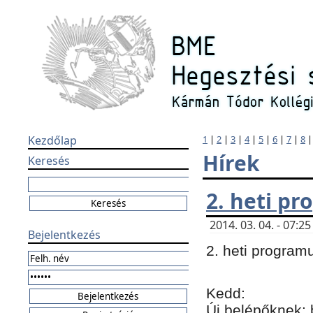
Kezdőlap
1
|
2
|
3
|
4
|
5
|
6
|
7
|
8
Hírek
Keresés
2. heti p
2014. 03. 04. - 07:
Bejelentkezés
2. heti program
Kedd:
Új belépőknek: 