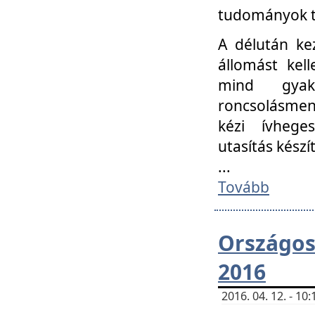
tudományok t
A délután ke
állomást kell
mind gyako
roncsolásmen
kézi ívheges
utasítás készít
...
Tovább
Országo
2016
2016. 04. 12. - 1