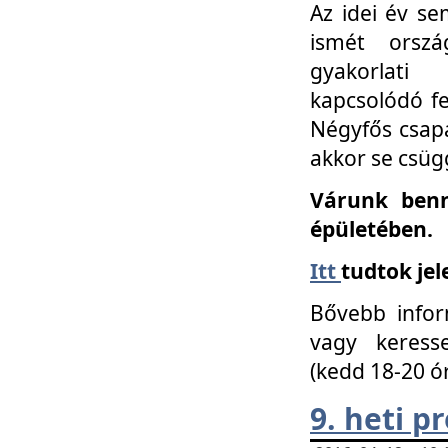
Az idei év se
ismét orszá
gyakorlati
kapcsolódó f
Négyfős csap
akkor se csüg
Várunk benn
épületében.
Itt
tudtok jel
Bővebb infor
vagy keress
(kedd 18-20 ó
9. heti 