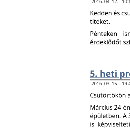
2016. 04. 12. - 1
Kedden és csü
titeket.
Pénteken is
érdeklődőt sz
5. heti 
2016. 03. 15. - 1
Csütörtökön a
Március 24-én
épületben. A 
is képviselte