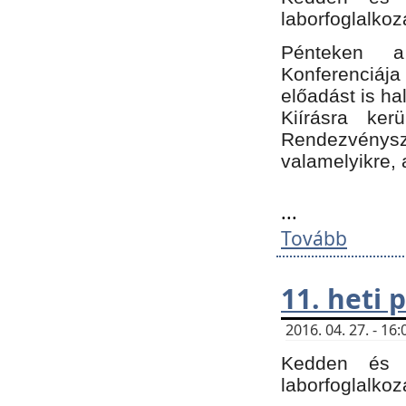
laborfoglalkoz
Pénteken 
Konferenciá
előadást is h
Kiírásra ke
Rendezvénysze
valamelyikre, 
...
Tovább
11. heti
2016. 04. 27. - 1
Kedden és c
laborfoglalkoz