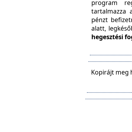
program reg
tartalmazza a
pénzt befizet
alatt, legkés
hegesztési fo
Kopirájt meg 