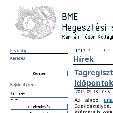
Kezdőlap
1
|
2
|
3
|
4
|
5
|
6
|
7
|
8
Hírek
Keresés
Tagregi
időponto
Bejelentkezés
2016. 09. 13. - 05:
Az alábbi
űr
Szakosztályba.
számára is köte