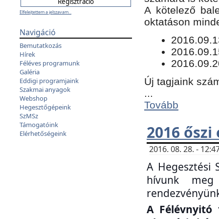
​A kötelező bal
Elfelejtettem a jelszavam...
oktatáson minde
Navigáció
​2016.09.
Bemutatkozás
2016.09.1
Hírek
2016.09.2
Féléves programunk
Galéria
Új tagjaink szám
Eddigi programjaink
Szakmai anyagok
...
Webshop
Tovább
Hegesztőgépeink
SzMSz
Támogatóink
2016 őszi
Elérhetőségeink
2016. 08. 28. - 12
A Hegesztési 
hívunk meg 
rendezvényünk
A Félévnyitó 