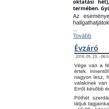
oktatási hét
termében. Gyü
Az eseménye
hallgathatjáto
...
Tovább
Évzáró
2016. 05. 23. - 06
Vége van a fé
értek. Innent
nagyon lesz, 
valakinek van
Erről később é
Póthét szerdá
látjuk tagjaink