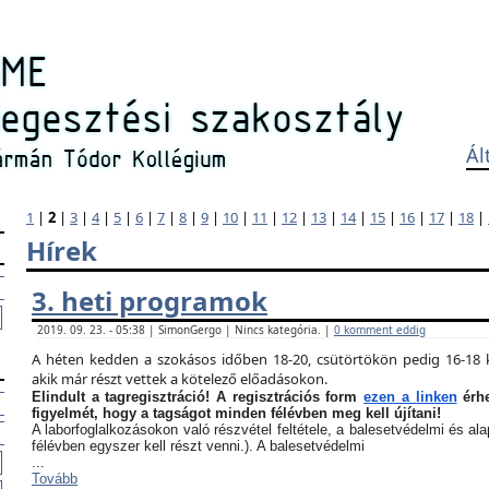
Ál
1
|
2
|
3
|
4
|
5
|
6
|
7
|
8
|
9
|
10
|
11
|
12
|
13
|
14
|
15
|
16
|
17
|
18
|
Hírek
3. heti programok
2019. 09. 23. - 05:38 | SimonGergo | Nincs kategória. |
0 komment eddig
A héten kedden a szokásos időben 18-20, csütörtökön pedig 16-18 k
akik már részt vettek a kötelező előadásokon.
Elindult a tagregisztráció! A regisztrációs form
ezen a linken
érhe
figyelmét, hogy a tagságot minden félévben meg kell újítani!
A laborfoglalkozásokon való részvétel feltétele, a balesetvédelmi és a
félévben egyszer kell részt venni.). A balesetvédelmi
...
Tovább