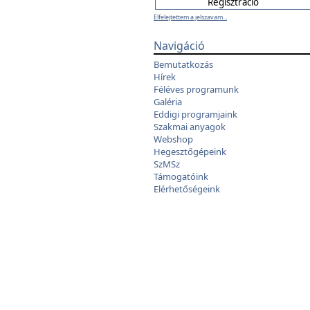
Elfelejtettem a jelszavam...
Navigáció
Bemutatkozás
Hírek
Féléves programunk
Galéria
Eddigi programjaink
Szakmai anyagok
Webshop
Hegesztőgépeink
SzMSz
Támogatóink
Elérhetőségeink