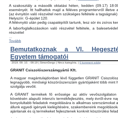
A szakosztály a második oktatási héten, kedden (09.17) 18:00-
eseményét. Itt hallhattok majd a féléves programtervről illetve 
(az évnyitón való részvétel nem szükséges feltétele a tagságnak)
Helyszín: G-épület 120.
A félévnyitó után pedig csapatépítőt tartunk, lesz sör és zsíros ke
A laborfoglalkozásokon való részvétel feltétele, a balesetvéd
részvétel
...
Tovább
Bemutatkoznak a VI. Hegeszté
Egyetem támogatói
2019. 09. 10. - 08:19 | SimonGergo | Nincs kategória. |
0 komment eddig
GRANIT Csiszolószerszámgyártó Kft.
A magyar magántulajdonban lévő független GRANIT Csiszolósz
legnagyobb, minőségi köszörűszerszám gyártójaként több mint h
szolgálja vevőit.
A GRANIT termékek fő erőssége az aktív vevőszolgálaton 
követésén alapuló intenzív termékfejlesztés, mely évről-évre na
bonyolultabb feladatok megoldására is alkalmas szerszámokat 
állunk egyedi igények kielégítésére, szakembereink megoldásoka
ajánlanak és új termékeket fejlesztenek konkrét köszörülési fela