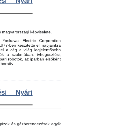
si Nyári
s magyarországi képviselete.
Yaskawa Electric Corporation
 1977-ben készítette el, napjainkra
zel a cég a világ legjelentősebb
dók a szakmában: ívhegesztési,
 ipari robotok, az iparban elsőként
aboratív
si Nyári
 gázok és gázberendezések egyik