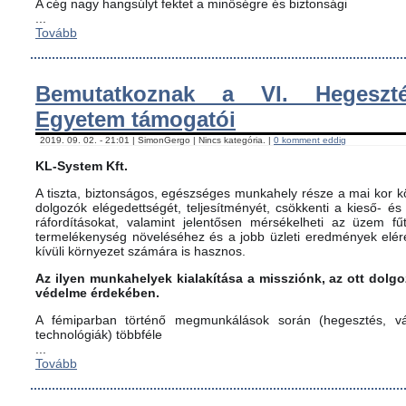
A cég nagy hangsúlyt fektet a minőségre és biztonsági
...
Tovább
Bemutatkoznak a VI. Hegeszté
Egyetem támogatói
2019. 09. 02. - 21:01 | SimonGergo | Nincs kategória. |
0 komment eddig
KL-System Kft.
A tiszta, biztonságos, egészséges munkahely része a mai kor kö
dolgozók elégedettségét, teljesítményét, csökkenti a kieső- és
ráfordításokat, valamint jelentősen mérsékelheti az üzem fűt
termelékenység növeléséhez és a jobb üzleti eredmények elér
kívüli környezet számára is hasznos.
Az ilyen munkahelyek kialakítása a missziónk, az ott dol
védelme érdekében.
A fémiparban történő megmunkálások során (hegesztés, vág
technológiák) többféle
...
Tovább