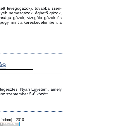
ett levegőgázok), továbbá szén-
 egyéb nemesgázok, éghető gázok,
ztaságú gázok, vizsgáló gázok és
ppúgy, mint a kereskedelemben, a
ás
egesztési Nyári Egyetem, amely 
sz szeptember 5-6 között.
 [adam] - 2010