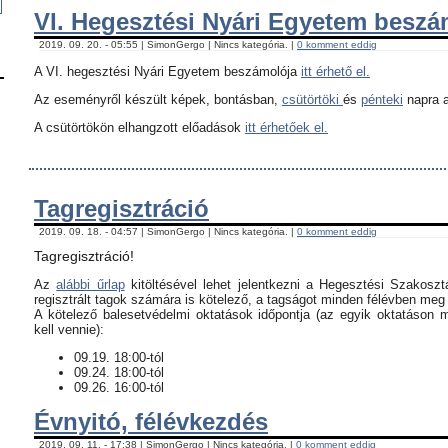
VI. Hegesztési Nyári Egyetem besz
2019. 09. 20. - 05:55 | SimonGergo | Nincs kategória. |
0 komment eddig
A VI. hegesztési Nyári Egyetem beszámolója
itt érhető el.
Az eseményről készült képek, bontásban,
csütörtöki
és
pénteki
napra a
A csütörtökön elhangzott előadások
itt érhetőek el.
Tagregisztráció
2019. 09. 18. - 04:57 | SimonGergo | Nincs kategória. |
0 komment eddig
Tagregisztráció!
Az
alábbi űrlap
kitöltésével lehet jelentkezni a Hegesztési Szakoszt
regisztrált tagok számára is kötelező, a tagságot minden félévben meg k
​A kötelező balesetvédelmi oktatások időpontja (az egyik oktatáson 
kell vennie):
09.19. 18:00-tól
09.24. 18:00-tól
09.26. 16:00-tól
Évnyitó, félévkezdés
2019. 09. 11. - 17:38 | SimonGergo | Nincs kategória. |
0 komment eddig