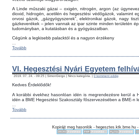
A Linde műszaki gázai – oxigén, nitrogén, argon (az úgynevez
dioxid, hidrogén, acetilén és hegesztési védőgázok, valamint
orvosi gázok, „gázgyógyszerek”, elektronikai gázok, nagy tis
gázkeverékek – jelen vannak az ipar szinte minden területén é
tudományban, a kutatásban és a gyógyászatban.
Cégünk a legkisebb palacktól és a nagyon érzékeny
...
Tovább
VI. Hegesztési Nyári Egyetem felhív
2019. 07. 24. - 09:25 | SimonGergo | Nincs kategória. |
0 komment eddig
Kedves Érdeklődők!
A korábbi évekhez hasonlóan idén is megrendezésre kerül a H
idén a BME Hegesztési Szakosztály főszervezésében a BME-n le
...
Tovább
Kopirájt meg hasonlók - hegesztes.ktk.bme.hu -