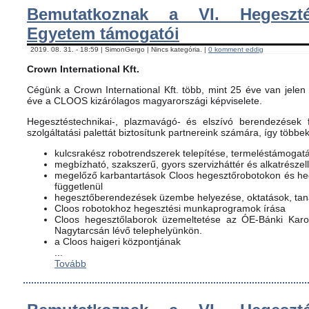
Bemutatkoznak a VI. Hegeszté
Egyetem támogatói
2019. 08. 31. - 18:59 | SimonGergo | Nincs kategória. |
0 komment eddig
Crown International Kft.
Cégünk a Crown International Kft. több, mint 25 éve van jelen 
éve a CLOOS kizárólagos magyarországi képviselete.
Hegesztéstechnikai-, plazmavágó- és elszívó berendezések f
szolgáltatási palettát biztosítunk partnereink számára, így többe
kulcsrakész robotrendszerek telepítése, termeléstámogat
megbízható, szakszerű, gyors szervizháttér és alkatrészel
megelőző karbantartások Cloos hegesztőrobotokon és h
függetlenül
hegesztőberendezések üzembe helyezése, oktatások, ta
Cloos robotokhoz hegesztési munkaprogramok írása
Cloos hegesztőlaborok üzemeltetése az ÓE-Bánki Karon
Nagytarcsán lévő telephelyünkön.
a Cloos haigeri központjának
...
Tovább