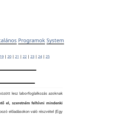
talános
Programok
System
19
|
20
|
21
|
22
|
23
|
24
|
25
özött lesz laborfoglalkozás azoknak
tő el, szeretném felhívni mindenki
lapozó előadásokon való részvétel (Egy