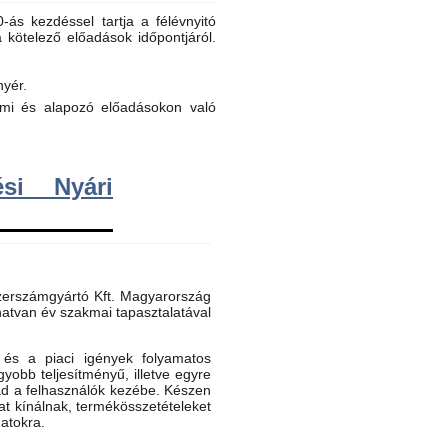
ás kezdéssel tartja a félévnyitó
a kötelező előadások időpontjáról.
nyér.
elmi és alapozó előadásokon való
si Nyári
erszámgyártó Kft. Magyarország
atvan év szakmai tapasztalatával
és a piaci igények folyamatos
gyobb teljesítményű, illetve egyre
ad a felhasználók kezébe. Készen
t kínálnak, termékösszetételeket
datokra.