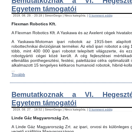
Bemutatkoznak a VI. Hegeszté
Egyetem támogatói
2019. 08. 29. - 20:18 | SimonGergo | Nincs kategória. |
0 komment eddig
Flexman Robotics Kft.
A Flexman Robotics Kft. A Yaskawa és az Axelent cégek hivatalo
A Yaskawa-Motoman ipari robotok az 1915-ben alapított 
robottechnikai divíziójának termékei. Az első ipari robotot a cég
több, mint 400 000 ipari robotot telepített világszerte, és ez
robotgyártó cégei közé került. A cég fejlesztései mértéka
ellenállás ponthegesztési, festési, palettázási célra optimalizált
alkalmazott 15 tengelyes kétkaros humanoid robotok, hibrid-koll
...
Tovább
Bemutatkoznak a VI. Hegeszté
Egyetem támogatói
2019. 08. 27. - 18:52 | SimonGergo | Nincs kategória. |
0 komment eddig
Linde Gáz Magyarország Zrt.
A Linde Gáz Magyarország Zrt. az ipari, orvosi és különleges
vezető szállítója Magyarországon.