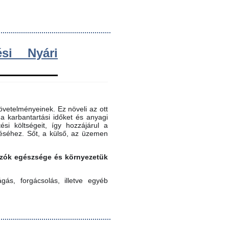
si Nyári
vetelményeinek. Ez növeli az ott
 a karbantartási időket és anyagi
ési költségeit, így hozzájárul a
éséhez. Sőt, a külső, az üzemen
gozók egészsége és környezetük
ás, forgácsolás, illetve egyéb