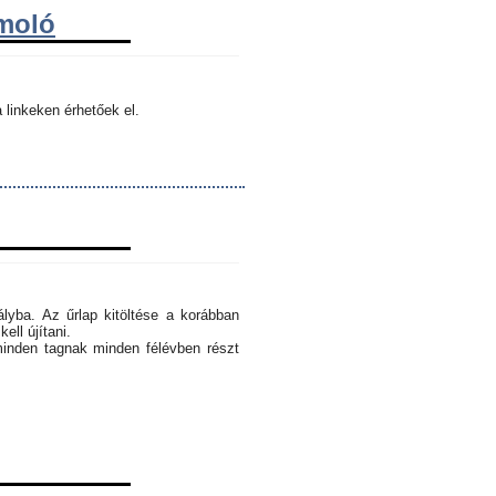
ámoló
 linkeken érhetőek el.
ályba. Az űrlap kitöltése a korábban
ell újítani.
minden tagnak minden félévben részt