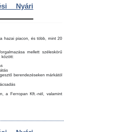
si Nyári
a hazai piacon, és több, mint 20
orgalmazása mellett széleskörű
k között:
ás
látás
egesztő berendezéseken márkától
nácsadás
, a Ferropan Kft.-nél, valamint