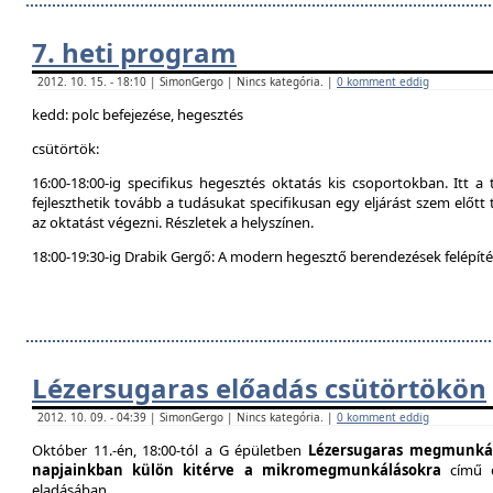
7. heti program
2012. 10. 15. - 18:10 | SimonGergo | Nincs kategória. |
0 komment eddig
kedd: polc befejezése, hegesztés
csütörtök:
16:00-18:00-ig specifikus hegesztés oktatás kis csoportokban. Itt 
fejleszthetik tovább a tudásukat specifikusan egy eljárást szem előtt t
az oktatást végezni. Részletek a helyszínen.
18:00-19:30-ig Drabik Gergő: A modern hegesztő berendezések felépítés
Lézersugaras előadás csütörtökön
2012. 10. 09. - 04:39 | SimonGergo | Nincs kategória. |
0 komment eddig
Október 11.-én, 18:00-tól a G épületben
Lézersugaras megmunkál
napjainkban külön kitérve a mikromegmunkálásokra
című 
eladásában.