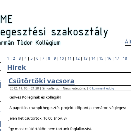
Ál
1
|
2
|
3
|
4
|
5
|
6
|
7
|
8
|
9
|
10
|
11
|
12
|
13
|
14
|
15
|
16
|
17
|
18
|
Hírek
Csütörtöki vacsora
2012. 11. 06. - 21:28 | SimonGergo | Nincs kategória. |
0 komment eddig
Kedves Kolleginák és kollégák!
A paprikás krumpli hegesztés projekt időpontja immáron végleges:
Jelen hét csütörtök, 16:00. (nov. 8)
Így most csütörtökön nem tartunk foglalkozást.