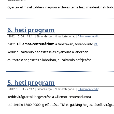
Gyertek el minél többen, nagyon érdekes téma lesz, mindenkinek tudo
6. heti program
2012. 10. 06. - 18:41 | SimonGergo | Nincs kategória. |
0 komment eddig
hétfő:
Gillemot-centenárium
a tanszéken, további infó
itt.
kedd: huzaltároló hegesztése és gyakorlás a laborban
csütörtök: hegesztés a laborban, huzaltároló befejezése
5. heti program
2012. 10. 03. - 22:17 | SimonGergo | Nincs kategória. |
0 komment eddig
kedd: virágtartók hegesztése a Gillemot-centenáriumra
csütörtök: 18:00-20:00-ig előadás a TIG és gázláng hegesztésről, virágt