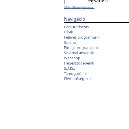
Elfelejtettem a jelszavam...
Navigáció
Bemutatkozás
Hírek
Féléves programunk
Galéria
Eddigi programjaink
Szakmai anyagok
Webshop
Hegesztőgépeink
SzMSz
Támogatóink
Elérhetőségeink