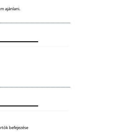
m ajánlani.
artók befejezése