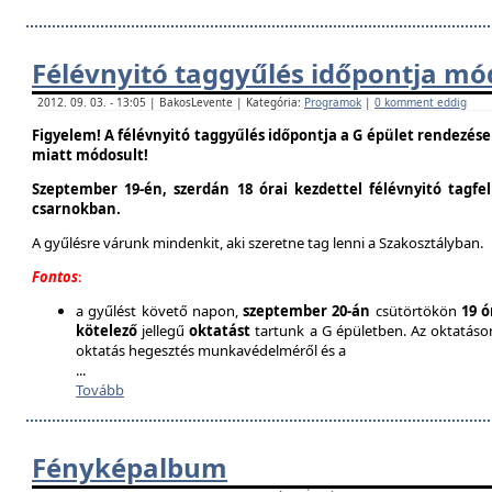
Félévnyitó taggyűlés időpontja mó
2012. 09. 03. - 13:05 | BakosLevente | Kategória:
Programok
|
0 komment eddig
Figyelem! A félévnyitó taggyűlés időpontja a G épület rendezés
miatt módosult!
Szeptember 19-én, szerdán 18 órai kezdettel félévnyitó tagfe
csarnokban.
A gyűlésre várunk mindenkit, aki szeretne tag lenni a Szakosztályban.
Fontos
:
a gyűlést követő napon,
szeptember 20-án
csütörtökön
19 ó
kötelező
jellegű
oktatást
tartunk a G épületben. Az oktatáson 
oktatás hegesztés munkavédelméről és a
...
Tovább
Fényképalbum