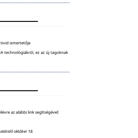
rövid ismertetője
A technológiákról, ez az új tagoknak
élévre az alábbi link segítségével:
határidő október 18.