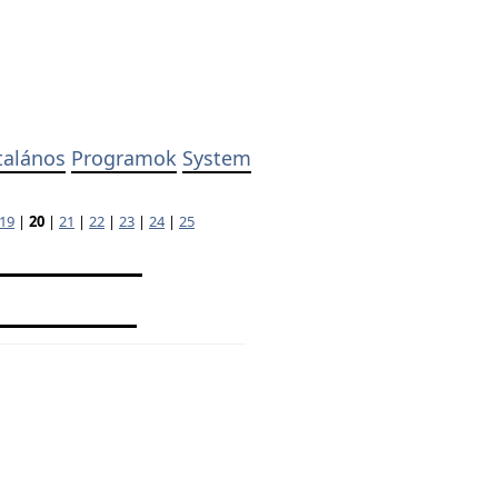
talános
Programok
System
19
|
20
|
21
|
22
|
23
|
24
|
25