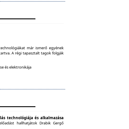
a technológiákat már ismerő egyének
artva. A régi tapasztalt tagok folgják
e és elektronikája
ás technológiája és alkalmazása
előadást hallhatjátok Drabik Gergő