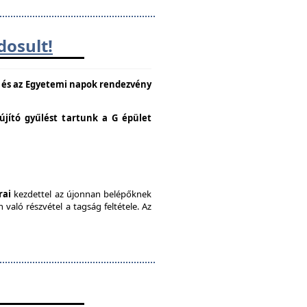
dosult!
e és az Egyetemi napok rendezvény
lújító gyűlést tartunk a G épület
rai
kezdettel az újonnan belépőknek
való részvétel a tagság feltétele. Az