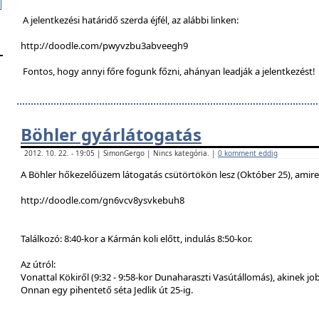
A jelentkezési határidő szerda éjfél, az alábbi linken:
http://doodle.com/pwyvzbu3abveegh9
Fontos, hogy annyi főre fogunk főzni, ahányan leadják a jelentkezést!
Böhler gyárlátogatás
2012. 10. 22. - 19:05 | SimonGergo | Nincs kategória. |
0 komment eddig
A Böhler hőkezelőüzem látogatás csütörtökön lesz (Október 25), amire a
http://doodle.com/gn6vcv8ysvkebuh8
Találkozó: 8:40-kor a Kármán koli előtt, indulás 8:50-kor.
Az útról:
Vonattal Kökiről (9:32 - 9:58-kor Dunaharaszti Vasútállomás), akinek job
Onnan egy pihentető séta Jedlik út 25-ig.