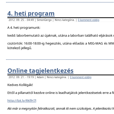
4. heti program
2012. 09. 25. - 04:49 | SimonGergo | Nincs kategória. |
0 komment eddig
A 4. heti programunk:
kedd: laborbemutató az újaknak, utána a laborban található eljárások 
csütörtök: 16:00-18:00-ig hegesztés, utána előadás a MIG-MAG és MM
kötelező jellegű.
Online tagjelentkezés
2012. 09. 21. - 19:19 | Adam | Nincs kategória. |
0 komment eddig
Kedves Kollégák!
Ettől a pillanattól kezdve online is leadhatjátok jelentkezésetek erre a f
http://bit.ly/RKfH7l
Aki már a megnyitón feliratkozott, annak itt nem szükséges. A jelentkezési 