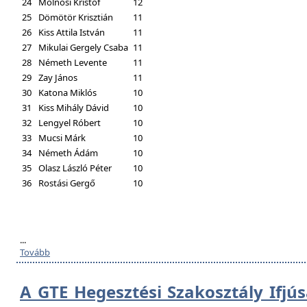
24
Molnosi Kristóf
12
25
Dömötör Krisztián
11
26
Kiss Attila István
11
27
Mikulai Gergely Csaba
11
28
Németh Levente
11
29
Zay János
11
30
Katona Miklós
10
31
Kiss Mihály Dávid
10
32
Lengyel Róbert
10
33
Mucsi Márk
10
34
Németh Ádám
10
35
Olasz László Péter
10
36
Rostási Gergő
10
...
Tovább
A GTE Hegesztési Szakosztály Ifjú