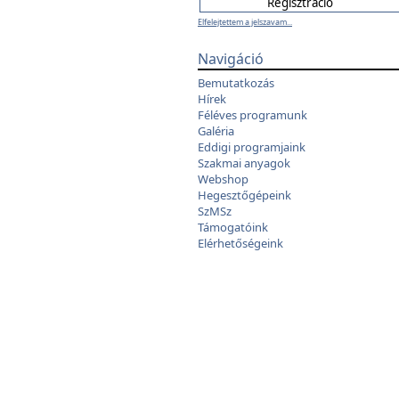
Elfelejtettem a jelszavam...
Navigáció
Bemutatkozás
Hírek
Féléves programunk
Galéria
Eddigi programjaink
Szakmai anyagok
Webshop
Hegesztőgépeink
SzMSz
Támogatóink
Elérhetőségeink