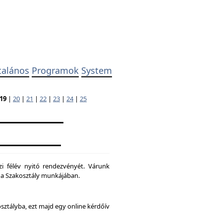
talános
Programok
System
19
|
20
|
21
|
22
|
23
|
24
|
25
zi félév nyitó rendezvényét. Várunk
ni a Szakosztály munkájában.
osztályba, ezt majd egy online kérdőív