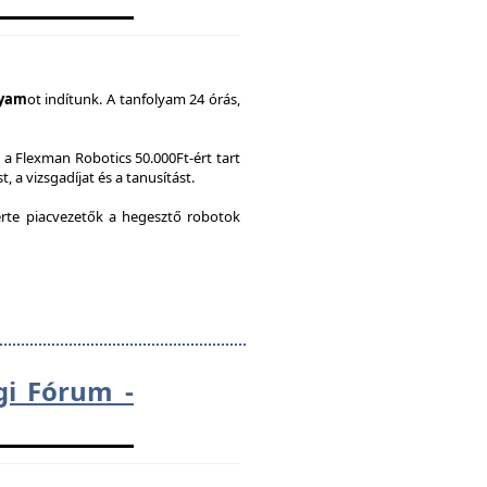
lyam
ot indítunk. A tanfolyam 24 órás,
a Flexman Robotics 50.000Ft-ért tart
, a vizsgadíjat és a tanusítást.
te piacvezetők a hegesztő robotok
gi Fórum -