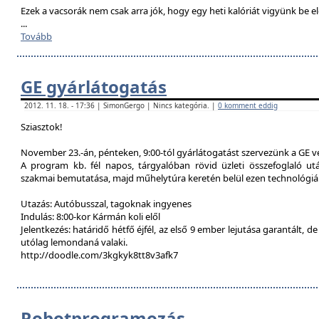
Ezek a vacsorák nem csak arra jók, hogy egy heti kalóriát vigyünk be e
...
Tovább
GE gyárlátogatás
2012. 11. 18. - 17:36 | SimonGergo | Nincs kategória. |
0 komment eddig
Sziasztok!
November 23.-án, pénteken, 9:00-tól gyárlátogatást szervezünk a GE 
A program kb. fél napos, tárgyalóban rövid üzleti összefoglaló u
szakmai bemutatása, majd műhelytúra keretén belül ezen technológiák
Utazás: Autóbusszal, tagoknak ingyenes
Indulás: 8:00-kor Kármán koli elől
Jelentkezés: határidő hétfő éjfél, az első 9 ember lejutása garantált, d
utólag lemondaná valaki.
http://doodle.com/3kgkyk8tt8v3afk7
Robotprogramozás