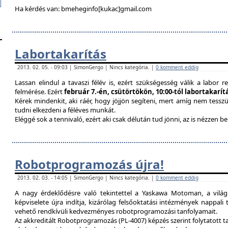
Ha kérdés van: bmeheginfo[kukac]gmail.com
Labortakarítás
2013. 02. 05. - 09:03 | SimonGergo | Nincs kategória. |
0 komment eddig
Lassan elindul a tavaszi félév is, ezért szükségesség válik a labor re
felmérése. Ezért
február 7.-én, csütörtökön, 10:00-tól labortakarí
Kérek mindenkit, aki ráér, hogy jöjjön segíteni, mert amíg nem tessz
tudni elkezdeni a féléves munkát.
Eléggé sok a tennivaló, ezért aki csak délután tud jönni, az is nézzen 
Robotprogramozás újra!
2013. 02. 03. - 14:05 | SimonGergo | Nincs kategória. |
0 komment eddig
A nagy érdeklődésre való tekintettel a Yaskawa Motoman, a vilá
képviselete újra indítja, kizárólag felsőoktatási intézmények nappal
vehető rendkívüli kedvezményes robotprogramozási tanfolyamait.
Az akkreditált Robotprogramozás (PL-4007) képzés szerint folytatott