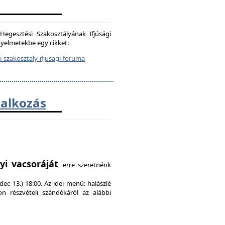
egesztési Szakosztályának Ifjúsági
igyelmetekbe egy cikket:
-szakosztaly-ifjusagi-foruma
lalkozás
!
yi vacsoráját
, erre szeretnénk
ec 13.) 18:00. Az idei menü: halászlé
on részvételi szándékáról az alábbi