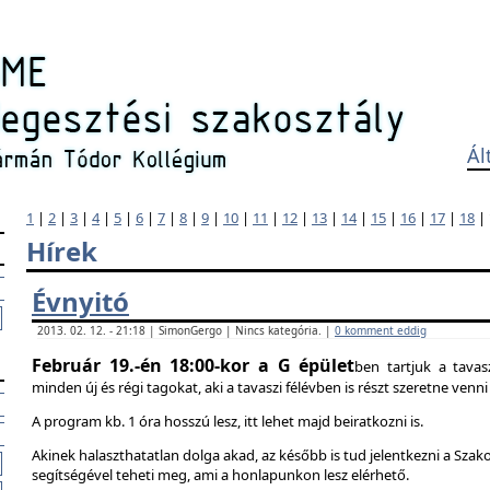
Ál
1
|
2
|
3
|
4
|
5
|
6
|
7
|
8
|
9
|
10
|
11
|
12
|
13
|
14
|
15
|
16
|
17
|
18
|
Hírek
Évnyitó
2013. 02. 12. - 21:18 | SimonGergo | Nincs kategória. |
0 komment eddig
Február 19.-én 18:00-kor a G épület
ben tartjuk a tavas
minden új és régi tagokat, aki a tavaszi félévben is részt szeretne ven
A program kb. 1 óra hosszú lesz, itt lehet majd beiratkozni is.
Akinek halaszthatatlan dolga akad, az később is tud jelentkezni a Szak
segítségével teheti meg, ami a honlapunkon lesz elérhető.