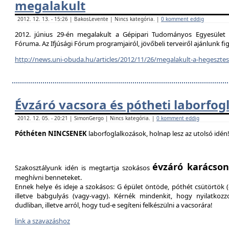
megalakult
2012. 12. 13. - 15:26 | BakosLevente | Nincs kategória. |
0 komment eddig
2012. június 29-én megalakult a Gépipari Tudományos Egyesület H
Fóruma. Az Ifjúsági Fórum programjairól, jövőbeli terveiről ajánlunk f
http://news.uni-obuda.hu/articles/2012/11/26/megalakult-a-hegesztesi
Évzáró vacsora és pótheti laborfog
2012. 12. 05. - 20:21 | SimonGergo | Nincs kategória. |
0 komment eddig
Póthéten NINCSENEK
laborfoglalkozások, holnap lesz az utolsó idén
évzáró karácson
Szakosztályunk idén is megtartja szokásos
meghívni benneteket.
Ennek helye és ideje a szokásos: G épület öntöde, póthét csütörtök (d
illetve babgulyás (vagy-vagy). Kérnék mindenkit, hogy nyilatkozz
dudliban, illetve arról, hogy tud-e segíteni felkészülni a vacsorára!
link a szavazáshoz