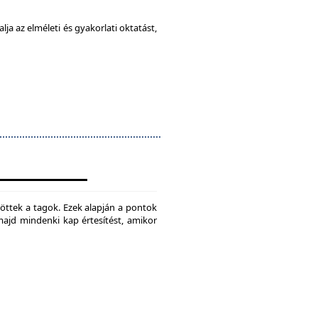
ja az elméleti és gyakorlati oktatást,
jtöttek a tagok. Ezek alapján a pontok
 majd mindenki kap értesítést, amikor