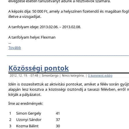
elvégzése esetén tanúsítványt adunk a résztvevők számára.
A képzés díja: 50 000 Ft, amely a helyszínen fizetendő és magában foglal
illetve a vizsgadíjat.
A tanfolyam ideje: 2013.02.06. – 2013.02.08.
A tanfolyam helye: Flexman
...
Tovább
Közösségi pontok
2012. 12. 19. - 07:48 | SimonGergo | Nincs kategória. |
0 komment eddig
Idén is összesítettük az aktivitási pontokat, amiket a félév során gyű
alapján lesz kiosztva a közösségi ösztöndíj a tavaszi félévben, erről
kiírják a pályázatot.
Íme az eredmények:
1
Simon Gergely
41
2
Uzonyi Sándor
37
3
Kozma Bálint
30