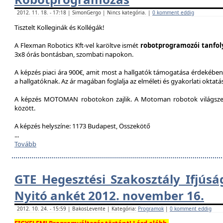
2012. 11. 18. - 17:18 | SimonGergo | Nincs kategória. |
0 komment eddig
Tisztelt Kolleginák és Kollégák!
A Flexman Robotics Kft-vel karöltve ismét
robotprogramozói tanfo
3x8 órás bontásban, szombati napokon.
A képzés piaci ára 900€, amit most a hallgatók támogatása érdekében 
a hallgatóknak. Az ár magában foglalja az elméleti és gyakorlati oktatást
A képzés MOTOMAN robotokon zajlik. A Motoman robotok világszer
között.
A képzés helyszíne: 1173 Budapest, Összekötő
...
Tovább
GTE Hegesztési Szakosztály Ifjúsá
Nyitó ankét 2012. november 16.
2012. 10. 24. - 15:59 | BakosLevente | Kategória:
Programok
|
0 komment eddig