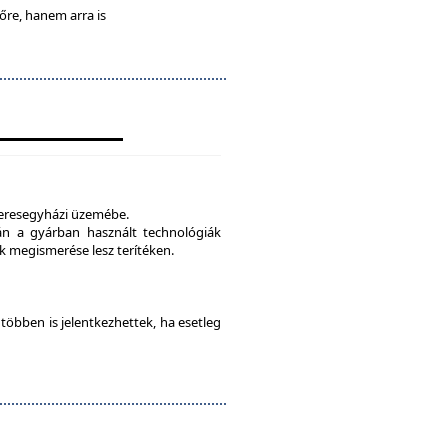
lőre, hanem arra is
veresegyházi üzemébe.
tán a gyárban használt technológiák
 megismerése lesz terítéken.
e többen is jelentkezhettek, ha esetleg