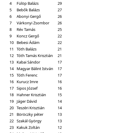
4
Fülöp Balázs
29
5
Bebők Balázs
27
6
Abonyi Gergő
26
7
Várkonyi Zsombor
26
8
Rév Tamás
25
9
Koncz Gergő
22
10
Bebesi Ádám
22
11
Tóth Balázs
21
12
Tóth Tamás Krisztián
21
13
Kabai Sándor
17
14
Magyar Bálint István
17
15
Tóth Ferenc
17
16
Kurucz Imre
16
17
Sipos József
16
18
Hahner Krisztián
15
19
Jáger Dávid
14
20
Teszéri Krisztián
14
21
Böröczky péter
13
22
Szakál György
13
23
Kakuk Zoltán
12