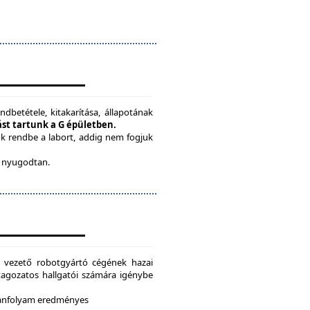
ndbetétele, kitakarítása, állapotának
tást tartunk a G épületben.
ük rendbe a labort, addig nem fogjuk
be nyugodtan.
g vezető robotgyártó cégének hazai
i tagozatos hallgatói számára igénybe
 tanfolyam eredményes