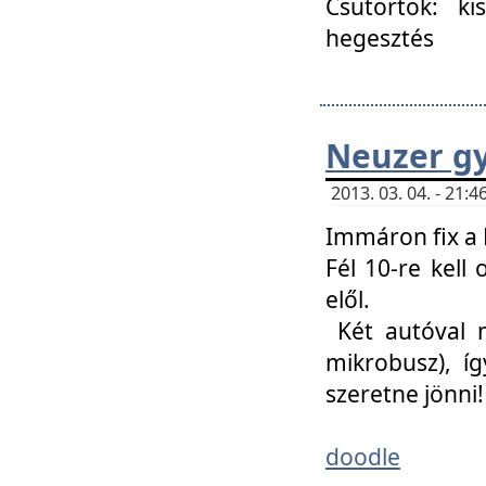
Csütörtök: ki
hegesztés
Neuzer gy
2013. 03. 04. - 21
Immáron fix a 
Fél 10-re kell
elől.
Két autóval 
mikrobusz), í
szeretne jönni!
doodle