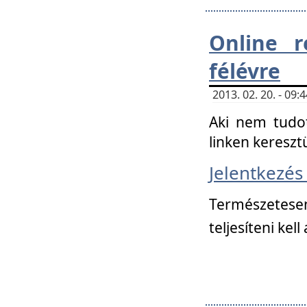
Online r
félévre
2013. 02. 20. - 09
Aki nem tudot
linken kereszt
Jelentkezé
Természetese
teljesíteni kell