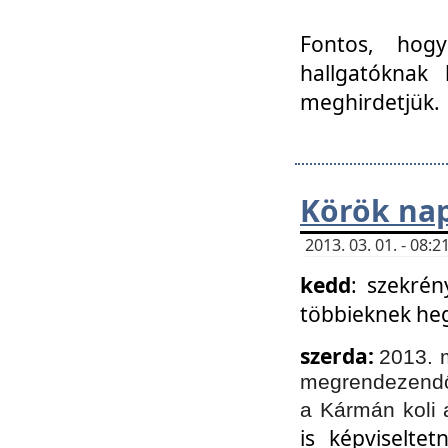
Fontos, hogy
hallgatóknak
meghirdetjük.
Körök nap
2013. 03. 01. - 08
kedd
: szekrén
többieknek he
szerda:
2013. 
megrendezendő 
a Kármán koli 
is képviselte