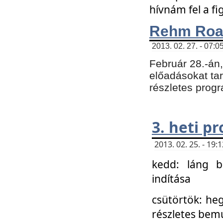
hívnám fel a f
Rehm Roa
2013. 02. 27. - 07:0
Február 28.-án
előadásokat tar
részletes prog
3. heti p
2013. 02. 25. - 19
kedd: láng b
indítása
csütörtök: he
részletes bemu