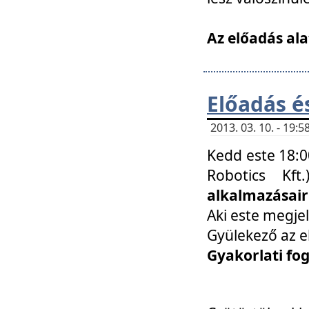
Az előadás ala
Előadás é
2013. 03. 10. - 19
Kedd este 18:0
Robotics Kf
alkalmazásairó
Aki este megjel
Gyülekező az e
Gyakorlati fo