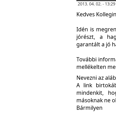
2013. 04. 02. - 13:
Kedves Kollegin
Idén is megren
jórészt, a ha
garantált a jó 
További informá
mellékelten me
Nevezni az aláb
A link birtoká
mindenkit, h
másoknak ne ok
Bármilyen
...