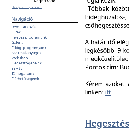
foglalkozik.
Többek között
Elfelejtettem a jelszavam...
hideghuzalo
Navigáció
csőhegesztéssel
Bemutatkozás
Hírek
Féléves programunk
A határidő elég
Galéria
Eddigi programjaink
legkésőbb 9-ko
Szakmai anyagok
megközelítőleg
Webshop
Hegesztőgépeink
Pontos cím: Bud
SzMSz
Támogatóink
Elérhetőségeink
Kérem azokat, a
linken:
itt
.
Hegesztés