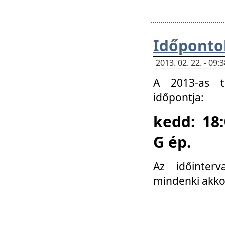
Időponto
2013. 02. 22. - 09
A 2013-as ta
időpontja:
kedd: 18:
G ép.
Az időinter
mindenki akko