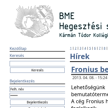
Kezdőlap
1
|
2
|
3
|
4
|
5
|
6
|
7
|
8
Hírek
Keresés
Fronius b
2013. 04. 08. - 15:
Bejelentkezés
Lehetőségünk 
bemutatótermét
A cég Fronius 