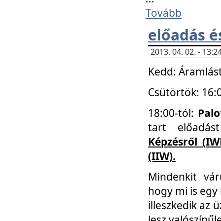
Tovább
előadás é
2013. 04. 02. - 13
Kedd: Áramlást
Csütörtök: 16:
18:00-tól:
Palo
tart előadá
Képzésről (IW
(IIW).
Mindenkit vá
hogy mi is egy
illeszkedik az
lesz valószínűl