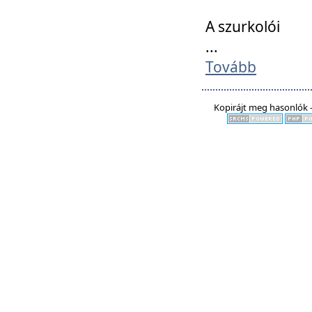
A szurkolói
...
Tovább
Kopirájt meg hasonlók -