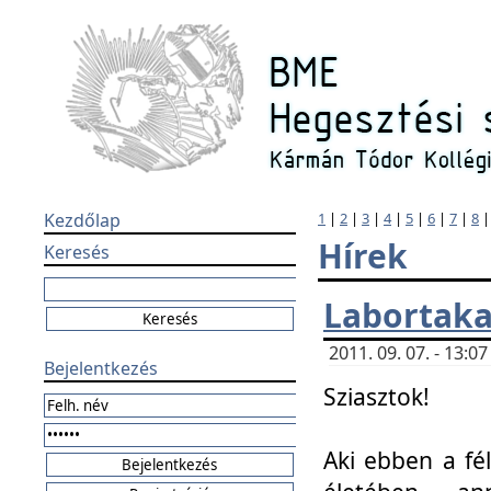
Kezdőlap
1
|
2
|
3
|
4
|
5
|
6
|
7
|
8
Hírek
Keresés
Labortaka
2011. 09. 07. - 13:
Bejelentkezés
Sziasztok!
Aki ebben a fél