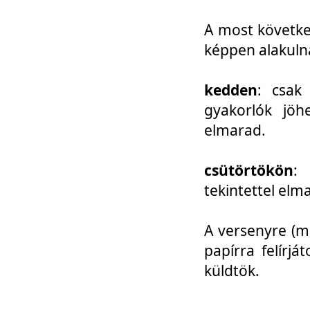
A most követke
képpen alakuln
kedden
: csak
gyakorlók jöh
elmarad.
csütörtökön
: 
tekintettel elm
A versenyre (mo
papírra felírj
küldtök.