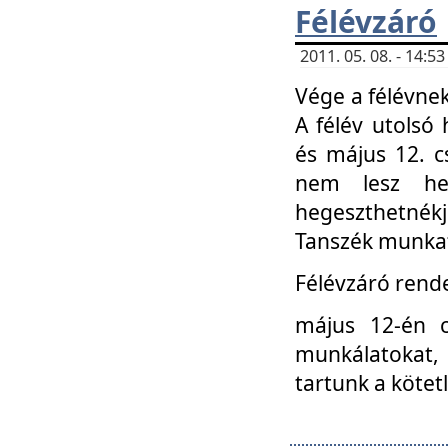
Félévzáró
2011. 05. 08. - 14:
Vége a félévnek
A félév utolsó 
és május 12. c
nem lesz heg
hegeszthetnék
Tanszék munkat
Félévzáró rend
május 12-én c
munkálatokat, 
tartunk a kötet