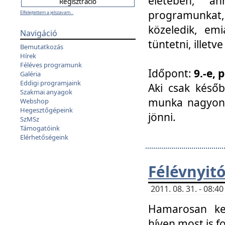
életében, a
programunkat, a
Elfelejtettem a jelszavam...
közeledik, em
Navigáció
tüntetni, illetve
Bemutatkozás
Hírek
Féléves programunk
Időpont:
9.-e, 
Galéria
Eddigi programjaink
Aki csak későb
Szakmai anyagok
munka nagyon 
Webshop
Hegesztőgépeink
jönni.
SzMSz
Támogatóink
Elérhetőségeink
Félévnyit
2011. 08. 31. - 08:
Hamarosan ke
híven most is f