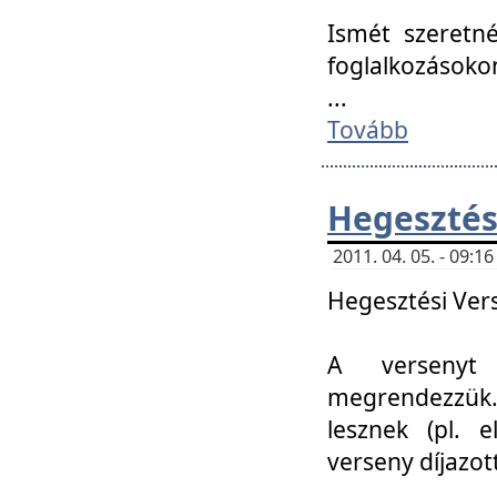
Ismét szeretné
foglalkozásoko
...
Tovább
Hegesztés
2011. 04. 05. - 09:
Hegesztési Verse
A versenyt 
megrendezzük.
lesznek (pl. e
verseny díjazo