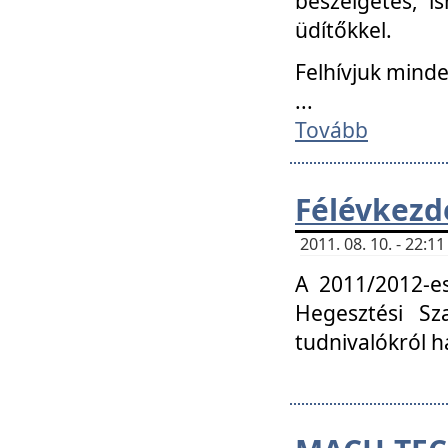
beszélgetés, i
üdítőkkel.
Felhívjuk mind
...
Tovább
Félévkezd
2011. 08. 10. - 22:
A 2011/2012-e
Hegesztési Sza
tudnivalókról 