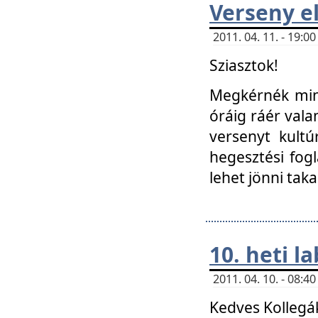
Verseny el
2011. 04. 11. - 19:
Sziasztok!
Megkérnék mind
óráig ráér vala
versenyt kultú
hegesztési fog
lehet jönni taka
10. heti l
2011. 04. 10. - 08:
Kedves Kollegá