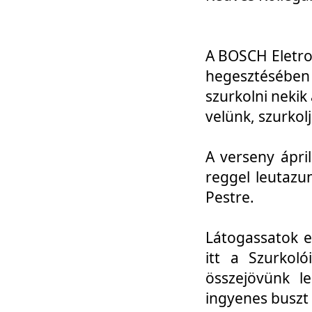
A BOSCH Eletro
hegesztésébe
szurkolni nekik
velünk, szurkol
A verseny ápri
reggel leutazu
Pestre.
Látogassatok e
itt a Szurkoló
összejövünk l
ingyenes buszt