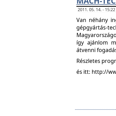
MACH-TECH
2011. 05. 14. - 15:
Van néhány in
gépgyártás-tech
Magyarországon
így ajánlom m
átvenni fogadá
Részletes progr
és itt: http:/