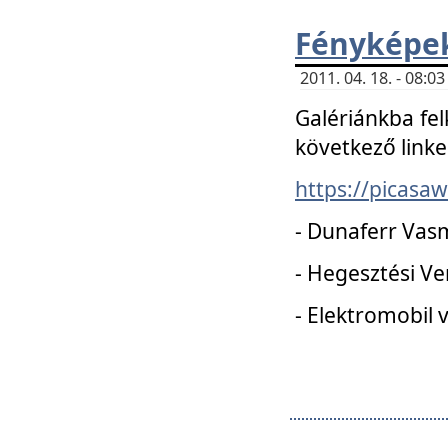
Fényképe
2011. 04. 18. - 08:
Galériánkba fel
következő linke
https://picas
- Dunaferr Vas
- Hegesztési V
- Elektromobil 