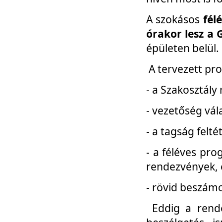
A szokásos
fél
órakor lesz a 
épületen belül.
A tervezett pr
- a Szakosztály
- vezetőség vál
- a tagság felt
- a féléves pro
rendezvények, 
- rövid beszámo
Eddig a rende