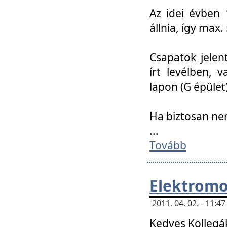
Az idei évben 
állnia, így max
Csapatok jele
írt levélben, 
lapon (G épület)
Ha biztosan ne
...
Tovább
Elektromo
2011. 04. 02. - 11:
Kedves Kollegá