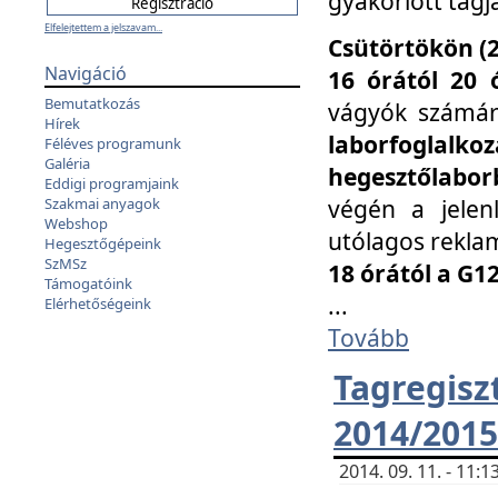
gyakorlott tagj
Elfelejtettem a jelszavam...
Csütörtökön (2
Navigáció
16 órától 20 
Bemutatkozás
vágyók számá
Hírek
laborfoglal
Féléves programunk
Galéria
hegesztőlaborb
Eddigi programjaink
végén a jelenl
Szakmai anyagok
Webshop
utólagos reklam
Hegesztőgépeink
SzMSz
18 órától a G1
Támogatóink
...
Elérhetőségeink
Tovább
Tagreg
2014/2015
2014. 09. 11. - 11