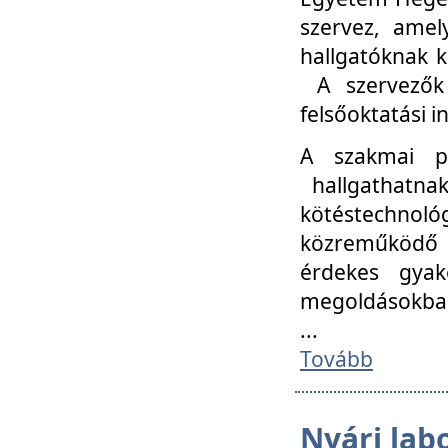
szervez, amel
hallgatóknak k
A szervezők
felsőoktatási 
A szakmai p
hallgathatna
kötéstechnológ
közreműködő i
érdekes gyak
megoldásokba
...
Tovább
Nyári lab