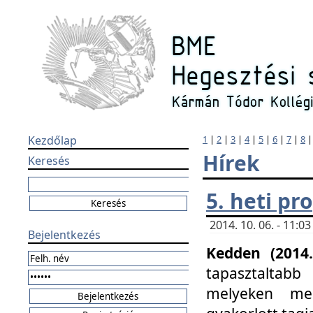
Kezdőlap
1
|
2
|
3
|
4
|
5
|
6
|
7
|
8
Hírek
Keresés
5. heti p
2014. 10. 06. - 11:
Bejelentkezés
Kedden (2014.
tapasztaltabb
melyeken meg