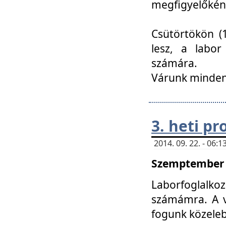
megfigyelőkén
Csütörtökön (1
lesz, a labor
számára.
Várunk mindenk
3. heti p
2014. 09. 22. - 06
Szemptember 2
Laborfoglalk
számámra. A ve
fogunk közele