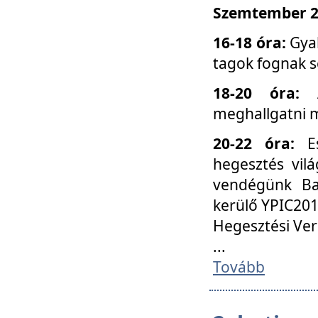
Szemtember 25
16-18 óra:
Gyak
tagok fognak s
18-20 óra:
meghallgatni m
20-22 óra:
Es
hegesztés vilá
vendégünk Ba
kerülő YPIC201
Hegesztési Ver
...
Tovább