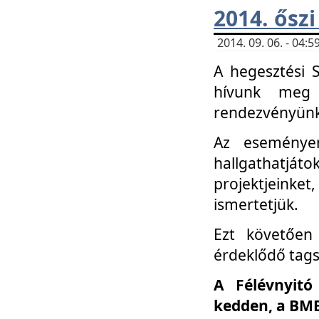
2014. őszi
2014. 09. 06. - 04
A hegesztési 
hívunk meg 
rendezvényünk
Az eseménye
hallgathatjáto
projektjeink
ismertetjük.
Ezt követően 
érdeklődő tag
A Félévnyitó
kedden, a BME