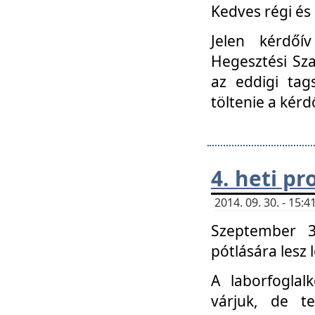
Kedves régi és 
Jelen kérdőí
Hegesztési Sza
az eddigi tag
töltenie a kérd
4. heti p
2014. 09. 30. - 15
Szeptember 3
pótlására lesz
A laborfoglal
várjuk, de t