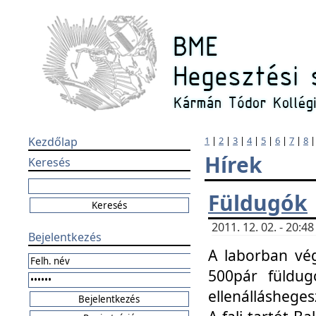
Kezdőlap
1
|
2
|
3
|
4
|
5
|
6
|
7
|
8
Hírek
Keresés
Füldugók
2011. 12. 02. - 20:
Bejelentkezés
A laborban vég
500pár füldugó
ellenállásheges