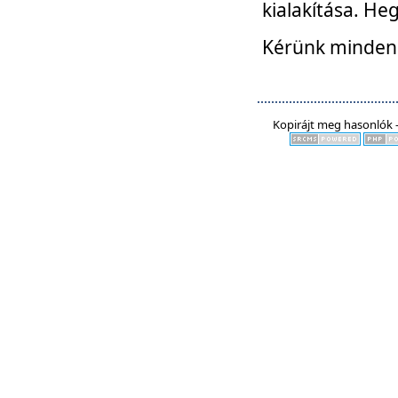
kialakítása. He
Kérünk mindenki
Kopirájt meg hasonlók -