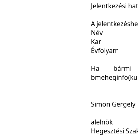
Jelentkezési ha
A jelentkezéshe
Név
Kar
Évfolyam
Ha bármi 
bmeheginfo(kuk
Simon Gergely
alelnök
Hegesztési Sza