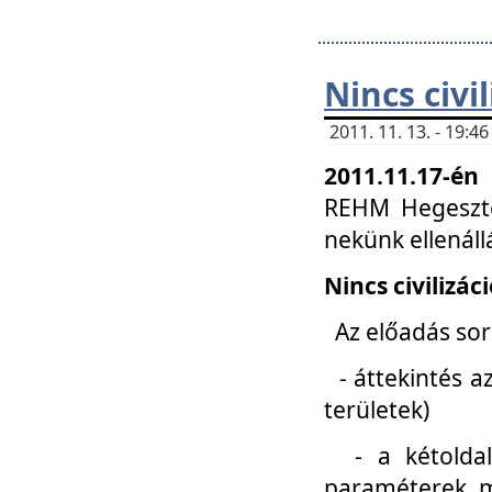
Nincs civi
2011. 11. 13. - 19:
2011.11.17-én
REHM Hegeszté
nekünk ellenál
Nincs civilizác
Az előadás sorá
- áttekintés az
területek)
- a kétoldali 
paraméterek, m