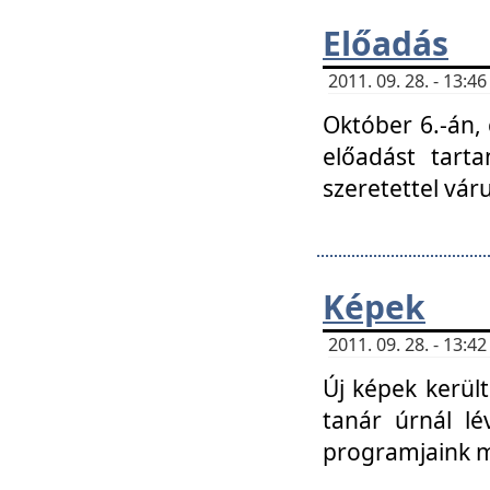
Előadás
2011. 09. 28. - 13:
Október 6.-án,
előadást tart
szeretettel vá
Képek
2011. 09. 28. - 13:
Új képek kerülte
tanár úrnál lé
programjaink m