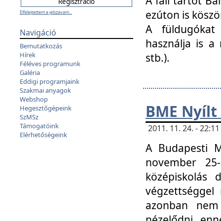
A fali tartót B
ezúton is köszö
Elfelejtettem a jelszavam...
A füldugókat
Navigáció
használja is a 
Bemutatkozás
Hírek
stb.).
Féléves programunk
Galéria
Eddigi programjaink
Szakmai anyagok
Webshop
BME Nyílt
Hegesztőgépeink
SzMSz
Támogatóink
2011. 11. 24. - 22:
Elérhetőségeink
A Budapesti 
november 25-
középiskolás d
végzettséggel
azonban nem 
nézelődni, enn