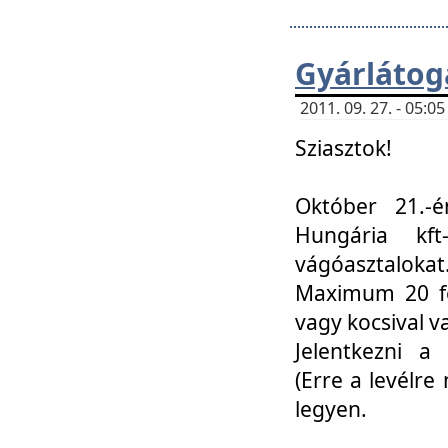
Gyárlátoga
2011. 09. 27. - 05:
Sziasztok!
Október 21.-é
Hungária kf
vágóasztalokat
Maximum 20 fő
vagy kocsival 
Jelentkezni a 
(Erre a levélre 
legyen.