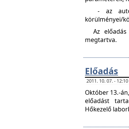
- az autóipa
körülményei/k
Az előadás
megtartva.
Előadás
2011. 10. 07. - 12:
Október 13.-án,
előadást tar
Hőkezelő labor