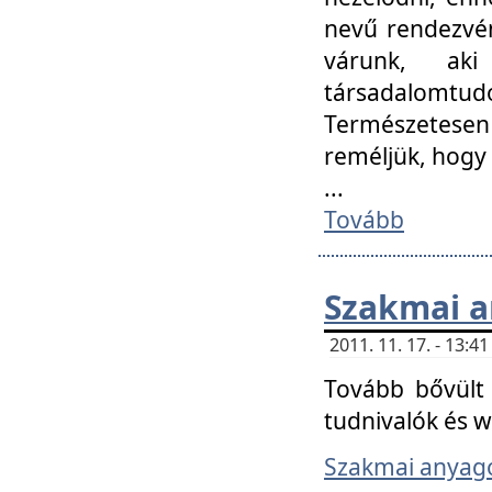
nevű rendezvén
várunk, aki
társadalomtud
Természetesen
reméljük, hogy
...
Tovább
Szakmai 
2011. 11. 17. - 13:
Tovább bővült 
tudnivalók és 
Szakmai anyag