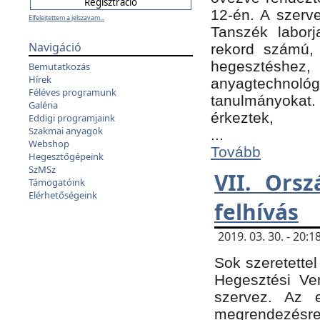
12-én. A szer
Elfelejtettem a jelszavam...
Tanszék laborj
Navigáció
rekord számú, 
hegesztéshe
Bemutatkozás
Hírek
anyagtechnológ
Féléves programunk
tanulmányokat.
Galéria
érkeztek,
Eddigi programjaink
Szakmai anyagok
...
Webshop
Tovább
Hegesztőgépeink
SzMSz
VII. Ors
Támogatóink
Elérhetőségeink
felhívás
2019. 03. 30. - 20
Sok szeretettel
Hegesztési Ve
szervez. Az 
megrendezésre 