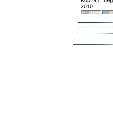
Kopirájt me
2010