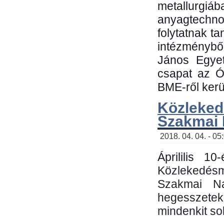
metallu
anyagtechn
folytatnak t
intézménybő
János Egyet
csapat az Ó
BME-ről kerül
Közleked
Szakmai
2018. 04. 04. - 05
Áprililis 1
Közlekedés
Szakmai N
hegesszetek 
mindenkit sok