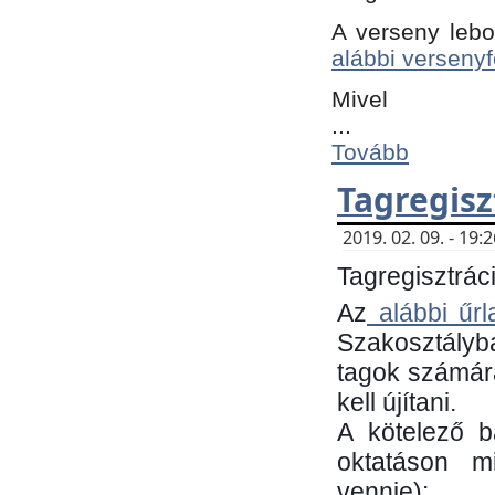
A verseny lebo
alábbi versenyf
Mivel
...
Tovább
Tagregisz
2019. 02. 09. - 19
Tagregisztráci
Az
alábbi űrl
Szakosztályb
tagok számára
kell újítani.
​A kötelező 
oktatáson m
vennie):