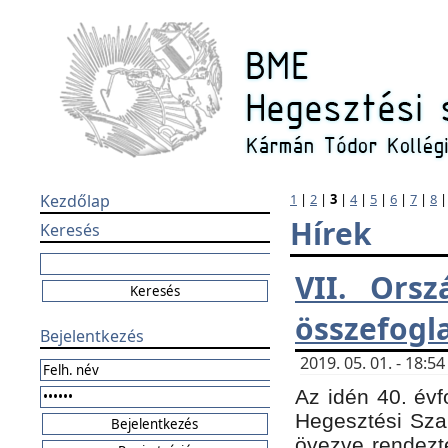
Kezdőlap
1
|
2
|
3
|
4
|
5
|
6
|
7
|
8
Hírek
Keresés
VII. Orsz
összefogl
Bejelentkezés
2019. 05. 01. - 18:
Az idén 40. évf
Hegesztési Sza
övezve rendezte