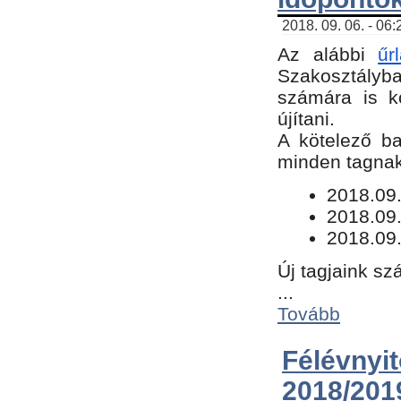
2018. 09. 06. - 06
Az alábbi
űr
Szakosztályba.
számára is k
újítani.
​A kötelező b
minden tagnak 
​2018.09
2018.09.
2018.09.
Új tagjaink sz
...
Tovább
Félévn
2018/201