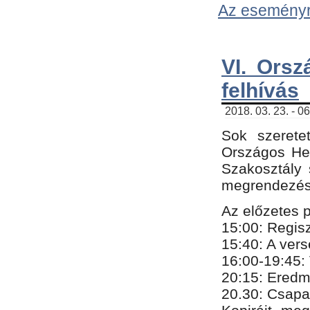
Az eseményről
VI. Orsz
felhívás
2018. 03. 23. - 0
Sok szerete
Országos He
Szakosztály 
megrendezésr
Az előzetes 
15:00: Regis
15:40: A ver
16:00-19:45:
20:
​15​
: Eredm
​20.30: Csapa