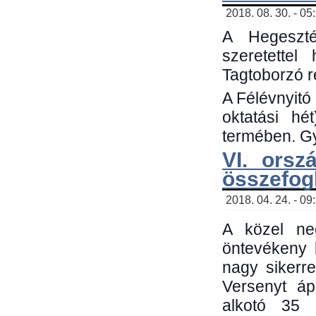
2018. 08. 30. - 05
A Hegeszté
szeretette
Tagtoborzó 
A Félévnyitó
oktatási h
termében. Gy
VI. orsz
összefog
2018. 04. 24. - 09
A közel neg
öntevékeny 
nagy sikerr
Versenyt áp
alkotó 35 h