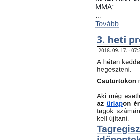
MMA:
...
Tovább
3. heti 
2018. 09. 17. - 0
A héten kedde
hegeszteni.
Csütörtökön
Aki még esetl
az
űrlap
on ér
tagok számár
kell újítani.
Tagregi
időpontok