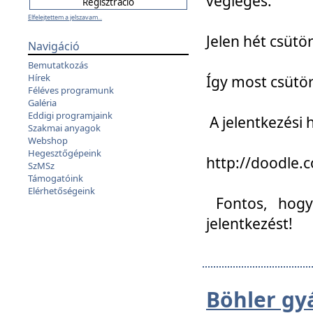
végleges:
Elfelejtettem a jelszavam...
Jelen hét csütör
Navigáció
Bemutatkozás
Hírek
Így most csütö
Féléves programunk
Galéria
Eddigi programjaink
A jelentkezési h
Szakmai anyagok
Webshop
Hegesztőgépeink
http://doodle
SzMSz
Támogatóink
Elérhetőségeink
Fontos, hogy 
jelentkezést!
Böhler gy