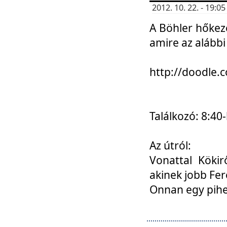
2012. 10. 22. - 19:
A Böhler hőkez
amire az alábbi
http://doodle
Találkozó: 8:40-
Az útról:
Vonattal Kökir
akinek jobb Fer
Onnan egy pihen