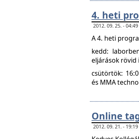
4. heti p
2012. 09. 25. - 04:
A 4. heti prog
kedd: laborbe
eljárások rövid
csütörtök: 16:
és MMA technoló
Online ta
2012. 09. 21. - 19:
Kedves Kollégá