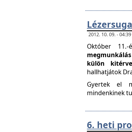
Lézersuga
2012. 10. 09. - 04:
Október 11.
megmunkálás 
külön kitér
hallhatjátok D
Gyertek el 
mindenkinek tu
6. heti p