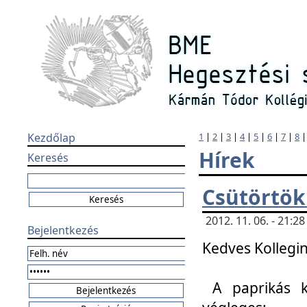
Kezdőlap
1
|
2
|
3
|
4
|
5
|
6
|
7
|
8
Hírek
Keresés
Csütörtök
2012. 11. 06. - 21:
Bejelentkezés
Kedves Kollegin
A paprikás k