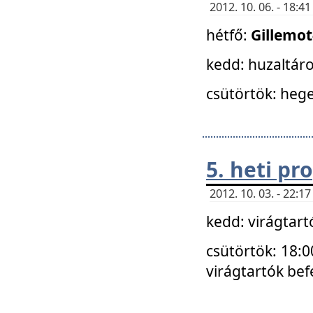
2012. 10. 06. - 18:
hétfő:
Gillemo
kedd: huzaltáro
csütörtök: hege
5. heti p
2012. 10. 03. - 22:
kedd: virágtar
csütörtök: 18:0
virágtartók bef