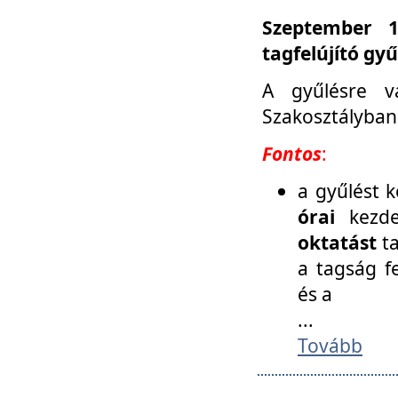
Szeptember 1
tagfelújító gy
A gyűlésre v
Szakosztályban
Fontos
:
a gyűlést 
órai
kezde
oktatást
t
a tagság f
és a
...
Tovább