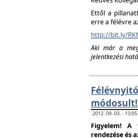
Ettől a pillana
erre a félévre a
http://bit.ly/RK
Aki már a megn
jelentkezési hat
Félévnyi
módosult!
2012. 09. 03. - 13:
Figyelem! A 
rendezése és 