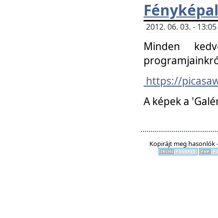
Fényképa
2012. 06. 03. - 13:
Minden kedv
programjainkró
https://picas
A képek a 'Galé
Kopirájt meg hasonlók -