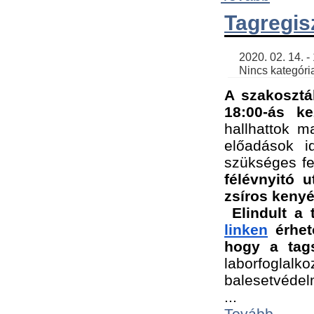
Tagregis
    2020. 02. 14. - 18:56 | SimonGergo | 

    Nincs kategória
A szakosztá
18:00-ás ke
hallhattok ma
előadások id
szükséges fe
félévnyitó u
zsíros kenyé
Elindult a 
linken
 érhet
hogy a tags
laborfogla
balesetvédel
...
Tovább