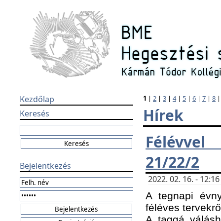
Kezdőlap
1
|
2
|
3
|
4
|
5
|
6
|
7
|
8
Hírek
Keresés
Félévvel
21/22/2
Bejelentkezés
2022. 02. 16. - 12:
A tegnapi évny
féléves tervekrő
A taggá válásho