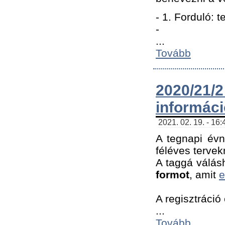
- 1. Forduló: 
-
...
Tovább
2020/21
informác
2021. 02. 19. - 16
A tegnapi évn
féléves tervek
A taggá válásh
formot
, amit
e
A regisztráció 
...
Tovább