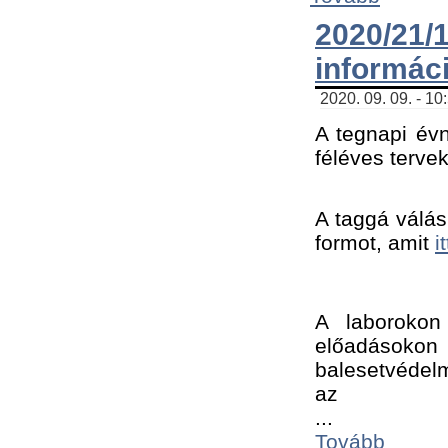
2020/21
informác
2020. 09. 09. - 10
A tegnapi évn
féléves tervek
A taggá válásh
formot, amit 
i
A laborokon 
előadásokon 
balesetvédelm
az ﻿
...
Tovább