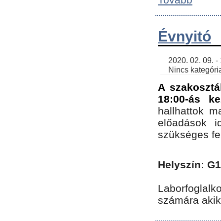
Évnyitó
    2020. 02. 09. - 19:30 | SimonGergo | 

    Nincs kategória
A szakosztá
18:00-ás ke
hallhattok ma
előadások id
szükséges fe
Helyszín: G
Laborfoglalk
számára akik