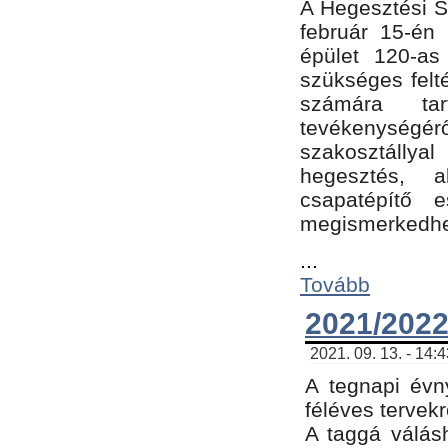
A Hegesztési Sz
február 15-én 
épület 120-a
szükséges felt
számára tar
tevékenységéről
szakosztálly
hegesztés, 
csapatépítő e
megismerkedhet
...
Tovább
2021/2022
2021. 09. 13. - 14:
A tegnapi évny
féléves tervekr
A taggá válásh