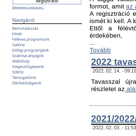
formot, amit
az 
Elfelejtettem a jelszavam...
A regisztráció e
Navigáció
ismét ki kell. A
Ettől a félév
Bemutatkozás
Hírek
érdekében,
Féléves programunk
...
Galéria
Tovább
Eddigi programjaink
Szakmai anyagok
2022 tava
Webshop
Hegesztőgépeink
2022. 02. 14. - 09:1
SzMSz
Támogatóink
Tavasszal újr
Elérhetőségeink
részletet az
alá
2021/2022/
2022. 02. 03. - 11:5