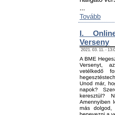
...
Tovább
I. Onli
Verseny
2021. 03. 11. - 13:
A BME Hegeszt
Versenyt, a
vetélkedő f
hegesztéstec
Unod már, hog
napok? Szer
keresztül? 
Amennyiben le
más dolgod,
benevezni a ve