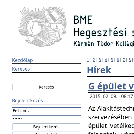
Kezdőlap
1
|
2
|
3
|
4
|
5
|
6
|
7
|
8
Hírek
Keresés
G épület 
2015. 02. 09. - 08:
Bejelentkezés
Az Alakítástech
szervezésében
épület vetélke