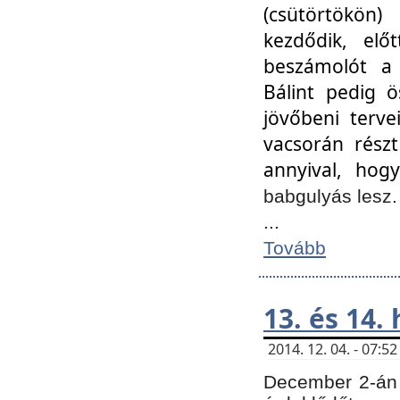
(csütörtökön
kezdődik, elő
beszámolót a 
Bálint pedig ö
jövőbeni terve
vacsorán részt
annyival, hogy
babgulyás lesz
...
Tovább
13. és 14.
2014. 12. 04. - 07:
December 2-án 