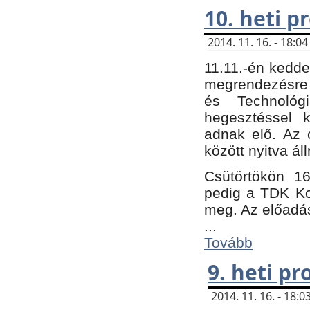
10. heti 
2014. 11. 16. - 18:
11.11.-én kedde
megrendezésre 
és Technológ
hegesztéssel k
adnak elő. Az o
között nyitva ál
Csütörtökön 16
pedig a TDK Kon
meg. Az előadá
...
Tovább
9. heti p
2014. 11. 16. - 18