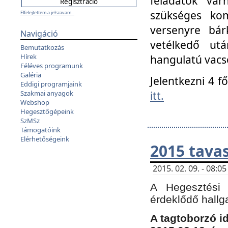
feladatok vá
szükséges kom
Elfelejtettem a jelszavam...
versenyre bár
Navigáció
vetélkedő ut
Bemutatkozás
Hírek
hangulatú vacso
Féléves programunk
Galéria
Jelentkezni 4 f
Eddigi programjaink
itt.
Szakmai anyagok
Webshop
Hegesztőgépeink
SzMSz
Támogatóink
Elérhetőségeink
2015 tavas
2015. 02. 09. - 08:
A Hegesztési 
érdeklődő hallg
A tagtoborzó i