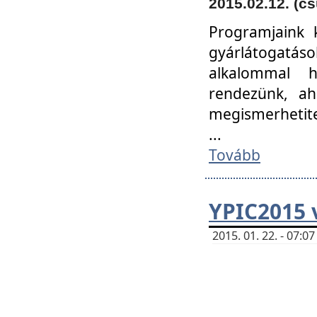
2015.02.12. (cs
Programjaink k
gyárlátogatáso
alkalommal h
rendezünk, ah
megismerhetite
...
Tovább
YPIC2015 
2015. 01. 22. - 07: