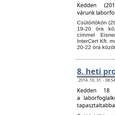
Kedden (201
várunk laborfo
Csütörtökön (20
19-20 óra kö
címmel Eisne
InterCert Kft. 
20-22 óra közöt
8. heti p
2014. 10. 31. - 08
Kedden 18 ó
a laborfoglal
tapasztaltabba