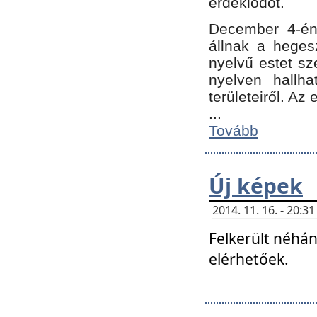
érdeklődőt.
December 4-én
állnak a hegesz
nyelvű estet sz
nyelven hallh
területeiről. A
...
Tovább
Új képek
2014. 11. 16. - 20:
Felkerült néhán
elérhetőek.