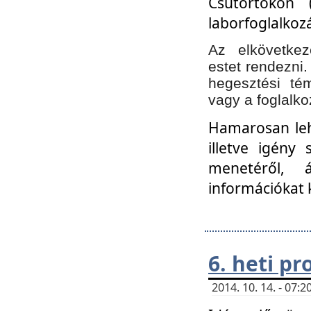
Csütörtökön 
laborfoglalkozá
Az elkövetke
estet rendezni
hegesztési té
vagy a foglalko
Hamarosan lehe
illetve igény
menetéről, á
információkat 
6. heti p
2014. 10. 14. - 07