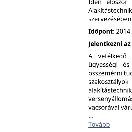
Idén először
Alakítástechni
szervezésében
Időpont
: 2014
Jelentkezni az
A vetélkedő 
ügyességi és
összemérni tud
szakosztályok 
alakítástec
versenyállom
vacsorával vár
...
Tovább