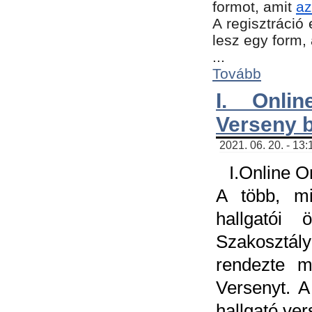
formot, amit
az
A regisztráció 
lesz egy form,
...
Tovább
I. Onli
Verseny 
2021. 06. 20. - 13
I.Online 
A több, mi
hallgatói
Szakosztál
rendezte m
Versenyt. A
hallgató ve