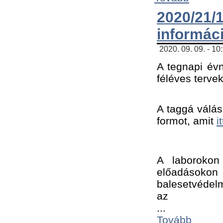
2020/21
informác
2020. 09. 09. - 10
A tegnapi évn
féléves tervek
A taggá válásh
formot, amit 
i
A laborokon 
előadásokon 
balesetvédelm
az ﻿
...
Tovább