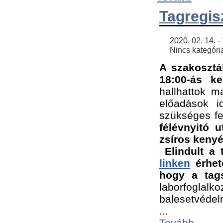
Tagregis
    2020. 02. 14. - 18:56 | SimonGergo | 

    Nincs kategória
A szakosztá
18:00-ás ke
hallhattok ma
előadások id
szükséges fe
félévnyitó u
zsíros kenyé
Elindult a 
linken
 érhet
hogy a tags
laborfogla
balesetvédel
...
Tovább