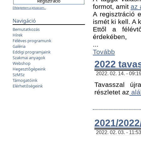
formot, amit
az 
Elfelejtettem a jelszavam...
A regisztráció e
Navigáció
ismét ki kell. A
Ettől a félév
Bemutatkozás
Hírek
érdekében,
Féléves programunk
...
Galéria
Tovább
Eddigi programjaink
Szakmai anyagok
2022 tava
Webshop
Hegesztőgépeink
2022. 02. 14. - 09:1
SzMSz
Támogatóink
Tavasszal újr
Elérhetőségeink
részletet az
alá
2021/2022/
2022. 02. 03. - 11:5