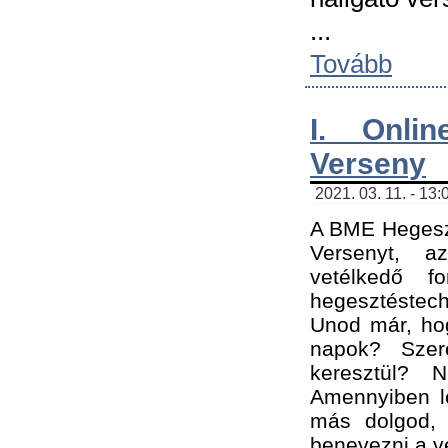
...
Tovább
I. Onli
Verseny
2021. 03. 11. - 13:
A BME Hegeszt
Versenyt, a
vetélkedő f
hegesztéstec
Unod már, hog
napok? Szer
keresztül? 
Amennyiben le
más dolgod,
benevezni a ve