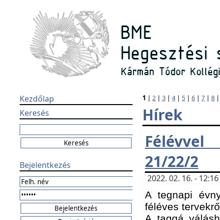
Kezdőlap
1
|
2
|
3
|
4
|
5
|
6
|
7
|
8
Hírek
Keresés
Félévvel
21/22/2
Bejelentkezés
2022. 02. 16. - 12:
A tegnapi évny
féléves tervekrő
A taggá válásho