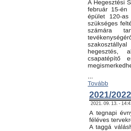
A Hegesztési Sz
február 15-én 
épület 120-a
szükséges felt
számára tar
tevékenységéről
szakosztálly
hegesztés, 
csapatépítő e
megismerkedhet
...
Tovább
2021/2022
2021. 09. 13. - 14:
A tegnapi évny
féléves tervekr
A taggá válásh