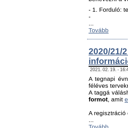
- 1. Forduló: 
-
...
Tovább
2020/21
informác
2021. 02. 19. - 16
A tegnapi évn
féléves tervek
A taggá válásh
formot
, amit
e
A regisztráció 
...
Tovább