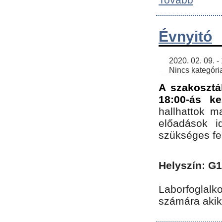
Évnyitó
    2020. 02. 09. - 19:30 | SimonGergo | 

    Nincs kategória
A szakosztá
18:00-ás ke
hallhattok ma
előadások id
szükséges fe
Helyszín: G
Laborfoglalk
számára akik