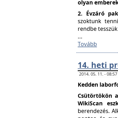
olyan embereke
2. Évzáró pa
szoktunk tenn
rendbe tesszü
...
Tovább
14. heti 
2014. 05. 11. - 08:
Kedden laborfo
Csütörtökön a
WikiScan eszk
berendezés. Al