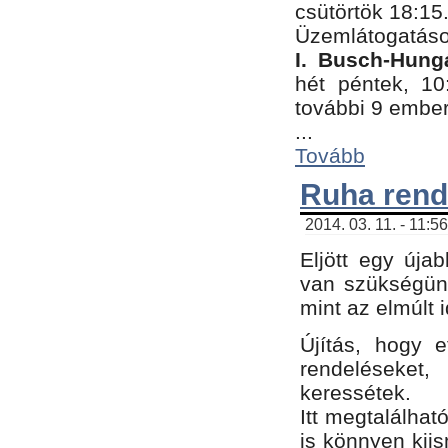
csütörtök 18:15
Üzemlátogatáso
I. Busch-Hung
hét péntek, 10
további 9 embe
...
Tovább
Ruha rend
2014. 03. 11. - 11:5
Eljött egy úja
van szükségünk
mint az elmúlt
Újítás, hogy e
rendelések
keressétek.
Itt megtalálhat
is könnyen kii