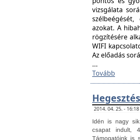
pontos és gyor
vizsgálata so
szélbeégését, 
azokat. A hibah
rögzítésére alk
WIFI kapcsolat
Az előadás sor
...
Tovább
Hegesztés
2014. 04. 25. - 16:
Idén is nagy sik
csapat indult, 
Támogatóink is 