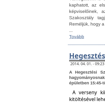
kaphatott, az e
képviselőinek,
Szakosztály tag
Reméljük, hogy a
...
Tovább
Hegesztés
2014. 04. 01. - 09:
A Hegesztési S
hagyományosnak 
épületben 15:45-t
A verseny ki
kitöltésével leh