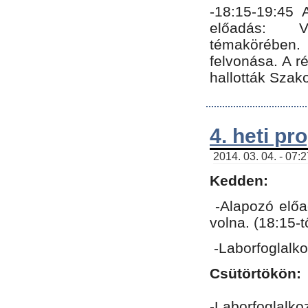
-18:15-19:45
előadás: Vo
témakörében.
felvonása. A 
hallották Szako
4. heti p
2014. 03. 04. - 07:
Kedden:
-Alapozó előa
volna. (18:15-
-Laborfoglalk
Csütörtökön:
-Laborfoglalko