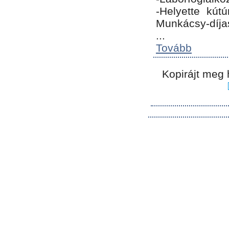
-Helyette kút
Munkácsy-díja
...
Tovább
Kopirájt meg 