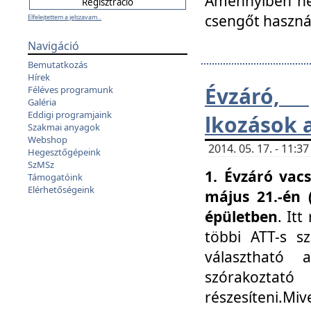
Amennyiben nem
csengőt haszná
Elfelejtettem a jelszavam...
Navigáció
Bemutatkozás
Hírek
Évzáró, 
Féléves programunk
Galéria
Eddigi programjaink
lkozások 
Szakmai anyagok
Webshop
2014. 05. 17. - 11:
Hegesztőgépeink
SzMSz
1. Évzáró vac
Támogatóink
Elérhetőségeink
május 21.-én 
épületben
. It
többi ATT-s sz
választható 
szórakoztató
részesíteni.Miv