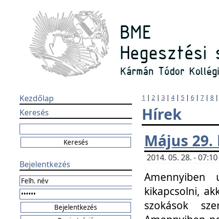
Kezdőlap
1
|
2
|
3
|
4
|
5
|
6
|
7
|
8
Hírek
Keresés
Május 29.
2014. 05. 28. - 07:
Bejelentkezés
Amennyiben u
kikapcsolni, ak
szokások sze