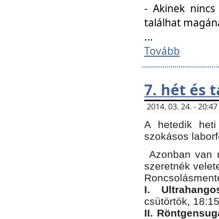
- Akinek nincs
találhat magán
...
Tovább
7. hét és 
2014. 03. 24. - 20:
A hetedik heti
szokásos labor
Azonban van n
szeretnék velet
Roncsolásmente
I. Ultrahang
csütörtök, 18:15
II. Röntgensug