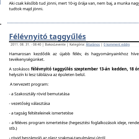
Aki csak később tud jönni, mert 10-ig órája van, nem baj, a munka na
tudtok majd jönni.
Félévnyitó taggyűlés
2011. 08. 31. - 08:40 | BakosLevente | Kategória:
Általános
|
0 komment eddig
Hamarosan kezdődik az újabb félév, és hagyományainkhoz híven
tevékenységünket.
A szokásos
félévnyitó taggyűlés szeptember 13-án kedden, 18 ó
helyszín ki lesz táblázva az épületen belül.
A tervezett program:
- a Szakosztály rövid bemutatása
- vezetőség választása
- a tagság feltételeinek ismertetése
- a féléves program ismertetése (hegesztési foglalkozások ideje, ren
stb.)
- rövid beszámoló az olasz szakmai-tanulmányi útról