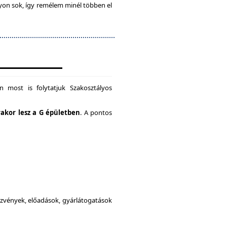
gyon sok, így remélem minél többen el
 most is folytatjuk Szakosztályos
rakor lesz a G épületben
. A pontos
dezvények, előadások, gyárlátogatások