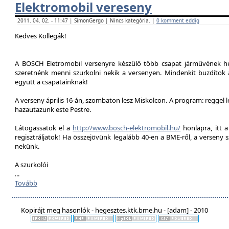
Elektromobil vereseny
2011. 04. 02. - 11:47 | SimonGergo | Nincs kategória. |
0 komment eddig
Kedves Kollegák!
A BOSCH Eletromobil versenyre készülő több csapat járművének he
szeretnénk menni szurkolni nekik a versenyen. Mindenkit buzdítok a
együtt a csapatainknak!
A verseny április 16-án, szombaton lesz Miskolcon. A program: reggel 
hazautazunk este Pestre.
Látogassatok el a
http://www.bosch-elektromobil.hu/
honlapra, itt 
regisztráljatok! Ha összejövünk legalább 40-en a BME-ről, a verseny 
nekünk.
A szurkolói
...
Tovább
Kopirájt meg hasonlók - hegesztes.ktk.bme.hu - [adam] - 2010