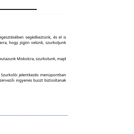
gesztésében segédkeztünk, és el is
rra, hogy jöjjön velünk, szurkoljunk
leutazunk Miskolcra, szurkolunk, majd
a Szurkolói jelentkezés menüpontban
szervezői ingyenes buszt biztosítanak