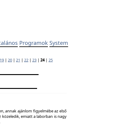
talános
Programok
System
19
|
20
|
21
|
22
|
23
|
24
|
25
ben, annak ajánlom figyelmébe az első
 közeledik, emiatt a laborban is nagy
.