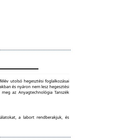
félév utolsó hegesztési foglalkozásai
szakban és nyáron nem lesz hegesztési
je meg az Anyagtechnológia Tanszék
latokat, a labort rendberakjuk, és