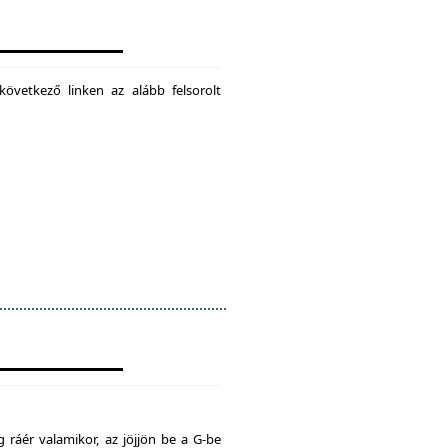
következő linken az alább felsorolt
 ráér valamikor, az jöjjön be a G-be