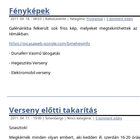
Fényképek
2011. 04. 18. - 08:03 | BakosLevente | Kategória:
Programok
|
0 komment eddig
Galériánkba felkerült sok friss kép, melyeket megtekinthettek az 
témákban.
https://picasaweb.google.com/bmeheginfo
- Dunaferr Vasmű látogatás
- Hegesztési Verseny
- Elektromobil verseny
Verseny előtti takarítás
2011. 04. 11. - 19:00 | SimonGergo | Nincs kategória. |
0 komment eddig
Sziasztok!
Megkérnék minden olyan embert, aki kedden ill. szerdán 16-20 óráig