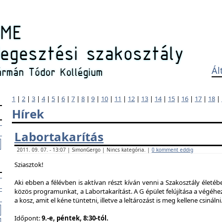
Ál
1
|
2
|
3
|
4
|
5
|
6
|
7
|
8
|
9
|
10
|
11
|
12
|
13
|
14
|
15
|
16
|
17
|
18
|
Hírek
Labortakarítás
2011. 09. 07. - 13:07 | SimonGergo | Nincs kategória. |
0 komment eddig
Sziasztok!
Aki ebben a félévben is aktívan részt kíván venni a Szakosztály életé
közös programunkat, a Labortakarítást. A G épület felújítása a végéhez
a kosz, amit el kéne tüntetni, illetve a leltározást is meg kellene csinálni
Időpont:
9.-e, péntek, 8:30-tól.