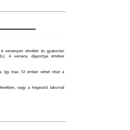
A versenyen elméleti és gyakorlati
b.). A verseny díjazottjai értékes
ia, így max. 52 ember vehet részt a
levélben, vagy a hegesztő labornál