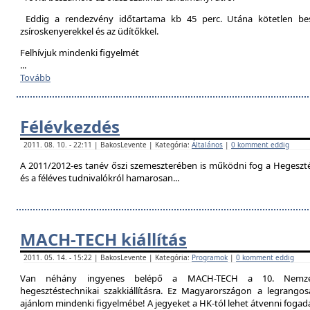
Eddig a rendezvény időtartama kb 45 perc. Utána kötetlen besz
zsíroskenyerekkel és az üdítőkkel.
Felhívjuk mindenki figyelmét
...
Tovább
Félévkezdés
2011. 08. 10. - 22:11 | BakosLevente | Kategória:
Általános
|
0 komment eddig
A 2011/2012-es tanév őszi szemeszterében is működni fog a Hegesztési
és a féléves tudnivalókról hamarosan...
MACH-TECH kiállítás
2011. 05. 14. - 15:22 | BakosLevente | Kategória:
Programok
|
0 komment eddig
Van néhány ingyenes belépő a MACH-TECH a 10. Nemzetkö
hegesztéstechnikai szakkiállításra. Ez Magyarországon a legrangosa
ajánlom mindenki figyelmébe! A jegyeket a HK-tól lehet átvenni foga