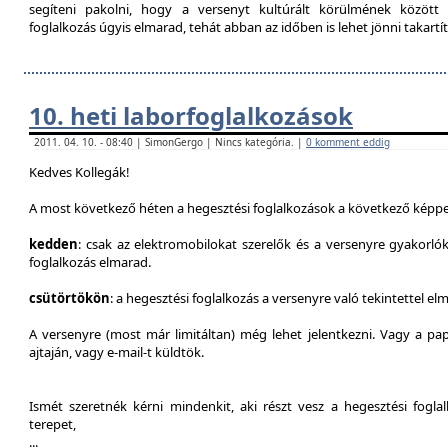
segíteni pakolni, hogy a versenyt kultúrált körülmének között 
foglalkozás úgyis elmarad, tehát abban az időben is lehet jönni takartít
10. heti laborfoglalkozások
2011. 04. 10. - 08:40 | SimonGergo | Nincs kategória. |
0 komment eddig
Kedves Kollegák!
A most következő héten a hegesztési foglalkozások a következő képpe
kedden
: csak az elektromobilokat szerelők és a versenyre gyakorló
foglalkozás elmarad.
csütörtökön
: a hegesztési foglalkozás a versenyre való tekintettel el
A versenyre (most már limitáltan) még lehet jelentkezni. Vagy a pap
ajtaján, vagy e-mail-t küldtök.
Ismét szeretnék kérni mindenkit, aki részt vesz a hegesztési fogl
terepet,
...