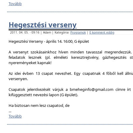
Tovább
Hegesztési verseny
2011. 04. 05. - 09:16 | Adam | Kategória:
Programok
|
0 komment eddig
Hegesztési Verseny - április 14. 16:00, G épület
A versenyt szokásainkhoz híven minden tavasszal megrendezzük. 
feladatok lesznek (pl. elméleti keresztrejtvény, gázhegesztés st
nyereményeket kapnak!
Az idei évben 13 csapat nevezhet. Egy csapatnak 4 főből kell álln
versenyen.
Csapatok jelentkezését várjuk a bmeheginfo@gmail.com címre írt 
kifüggesztett nevezési lapon (G épület).
Ha biztosan nem lesz csapatod, de
...
Tovább