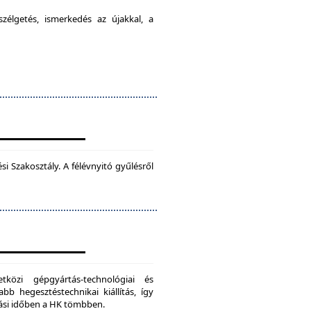
élgetés, ismerkedés az újakkal, a
 Szakosztály. A félévnyitó gyűlésről
zi gépgyártás-technológiai és
bb hegesztéstechnikai kiállítás, így
dási időben a HK tömbben.