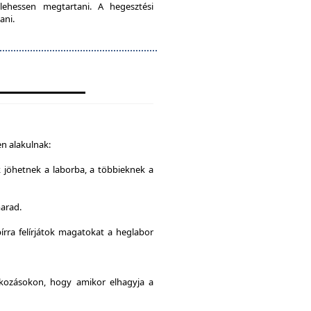
lehessen megtartani. A hegesztési
ani.
n alakulnak:
k jöhetnek a laborba, a többieknek a
marad.
írra felírjátok magatokat a heglabor
alkozásokon, hogy amikor elhagyja a