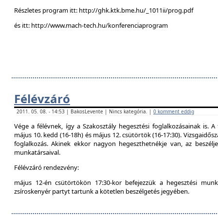
Részletes program itt: http://ghk.ktk.bme.hu/_1011ii/prog.pdf
és itt: http://www.mach-tech.hu/konferenciaprogram
Félévzáró
2011. 05. 08. - 14:53 | BakosLevente | Nincs kategória. |
0 komment eddig
Vége a félévnek, így a Szakosztály hegesztési foglalkozásainak is. A 
május 10. kedd (16-18h) és május 12. csütörtök (16-17:30). Vizsgaidő
foglalkozás. Akinek ekkor nagyon hegeszthetnékje van, az beszél
munkatársaival.
Félévzáró rendezvény:
május 12-én csütörtökön 17:30-kor befejezzük a hegesztési munká
zsíroskenyér partyt tartunk a kötetlen beszélgetés jegyében.