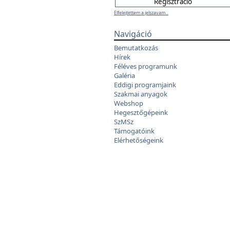
Elfelejtettem a jelszavam...
Navigáció
Bemutatkozás
Hírek
Féléves programunk
Galéria
Eddigi programjaink
Szakmai anyagok
Webshop
Hegesztőgépeink
SzMSz
Támogatóink
Elérhetőségeink