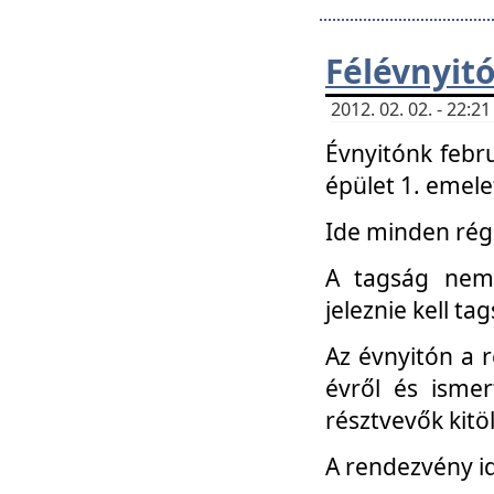
Félévnyit
2012. 02. 02. - 22:
Évnyitónk febru
épület 1. emele
Ide minden régi
A tagság nem
jeleznie kell ta
Az évnyitón a 
évről és ismer
résztvevők kitö
A rendezvény id