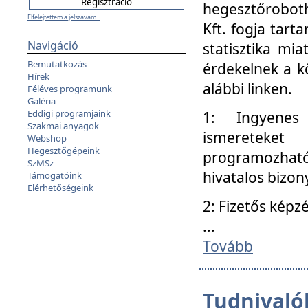
hegesztőroboth
Elfelejtettem a jelszavam...
Kft. fogja tart
Navigáció
statisztika mi
Bemutatkozás
érdekelnek a k
Hírek
alábbi linken.
Féléves programunk
Galéria
Eddigi programjaink
1: Ingyenes k
Szakmai anyagok
ismereteket
Webshop
Hegesztőgépeink
programozhat
SzMSz
hivatalos bizon
Támogatóink
Elérhetőségeink
2: Fizetős képz
...
Tovább
Tudnivalók