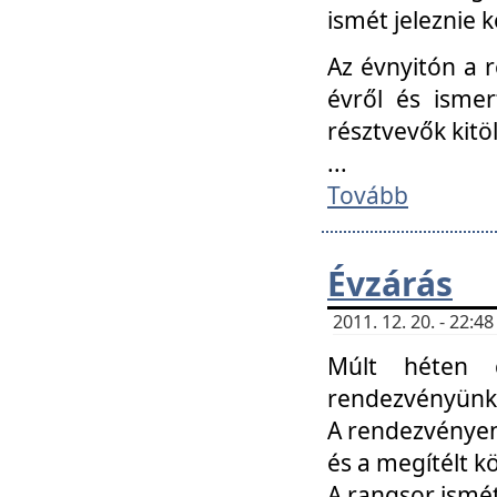
ismét jeleznie k
Az évnyitón a 
évről és ismer
résztvevők kitö
...
Tovább
Évzárás
2011. 12. 20. - 22:
Múlt héten c
rendezvényünk, 
A rendezvényen 
és a megítélt k
A rangsor ismét