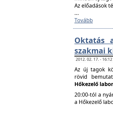
Az előadások 
...
Tovább
Oktatás 
szakmai k
2012. 02. 17. - 16:
Az új tagok k
rövid bemuta
Hőkezelő labo
20:00-tól a nyá
a Hőkezelő lab