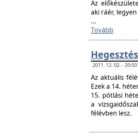
Az előkészület
aki ráér, legyen
...
Tovább
Hegesztés
2011. 12. 02. - 20:
Az aktuális fél
Ezek a 14. hét
15. pótlási hét
a vizsgaidősz
félévben lesz.