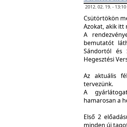
2012. 02. 19. - 13:
Csütörtökön me
Azokat, akik itt 
A rendezvénye
bemutatót lát
Sándortól és 
Hegesztési Ver
Az aktuális f
tervezünk.
A gyárlátoga
hamarosan a h
Első 2 előadás
minden új tago