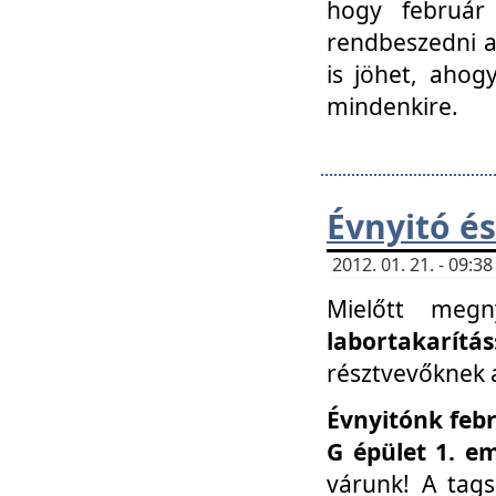
hogy február 
rendbeszedni a 
is jöhet, ahog
mindenkire.
Évnyitó és
2012. 01. 21. - 09:
Mielőtt megn
labortakarítás
résztvevőknek a 
Évnyitónk febr
G épület 1. e
várunk! A tag