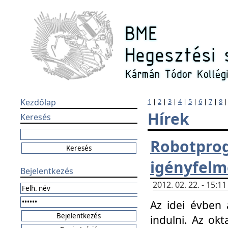
Kezdőlap
1
|
2
|
3
|
4
|
5
|
6
|
7
|
8
Hírek
Keresés
Robotpr
igényfelm
Bejelentkezés
2012. 02. 22. - 15:
Az idei évben 
indulni. Az o