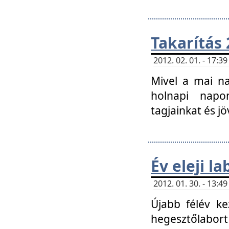
Takarítás 
2012. 02. 01. - 17:
Mivel a mai na
holnapi napon
tagjainkat és jö
Év eleji l
2012. 01. 30. - 13:
Újabb félév ke
hegesztőlabort 