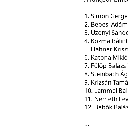
1. Simon Gerge
2. Bebesi Ádám
3. Uzonyi Sánd
4. Kozma Bálin
5. Hahner Krisz
6. Katona Mikl
7. Fülöp Balázs
8. Steinbach Á
9. Krizsán Tam
10. Lammel Bal
11. Németh Le
12. Bebők Balá
...