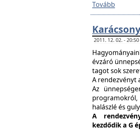
Tovább
Karácsony
2011. 12. 02. - 20:
Hagyományaink
évzáró ünnepség
tagot sok szere
A rendezvényt a
Az ünnepségen
programokról,
halászlé és guly
A rendezvén
kezdődik a G 