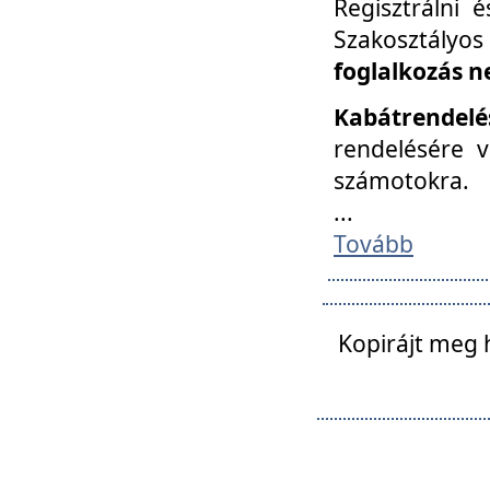
Regisztrálni 
Szakosztályos
foglalkozás n
Kabátrendelé
rendelésére v
számotokra.
...
Tovább
Kopirájt meg 