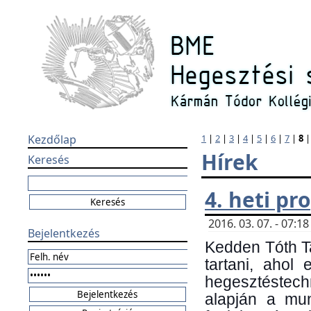
Kezdőlap
1
|
2
|
3
|
4
|
5
|
6
|
7
|
8
Hírek
Keresés
4. heti p
2016. 03. 07. - 07:
Bejelentkezés
Kedden Tóth Ta
tartani, ahol
hegesztéstechn
alapján a mun