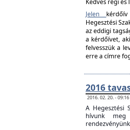
Kedves régi és 
Jelen
kérdőív
Hegesztési Szak
az eddigi tagsá
a kérdőívet, ak
felvesszük a le
erre a címre fo
2016 tavas
2016. 02. 20. - 09:
A Hegesztési S
hívunk meg 
rendezvényünk