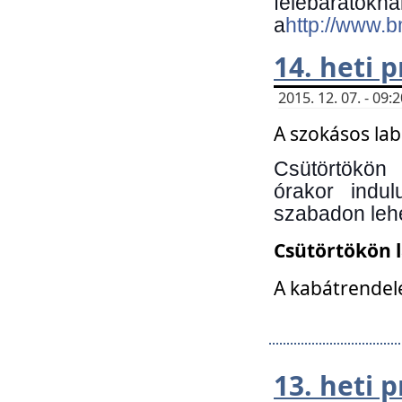
felebará
a
http://www.
14. heti
2015. 12. 07. - 09
A szokásos la
Csütörtökön
órakor indu
szabadon lehe
Csütörtökön 
A kabátrendelé
13. heti