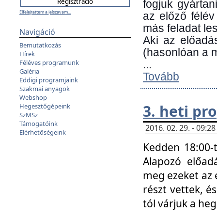
fogjuk gyártan
Elfelejtettem a jelszavam...
az előző félév
más feladat les
Navigáció
Aki az előadá
Bemutatkozás
(hasonlóan a
Hírek
Féléves programunk
...
Galéria
Tovább
Eddigi programjaink
Szakmai anyagok
Webshop
3. heti p
Hegesztőgépeink
SzMSz
Támogatóink
2016. 02. 29. - 09:
Elérhetőségeink
Kedden 18:00-t
Alapozó előad
meg ezeket az 
részt vettek, é
tól várjuk a he