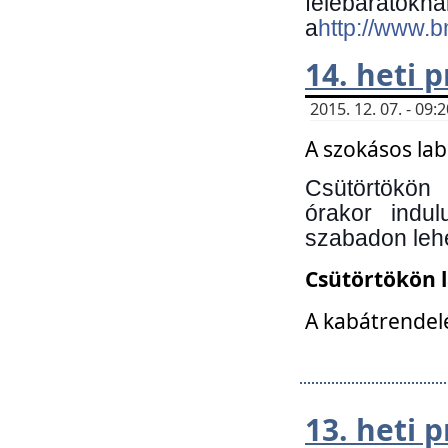
felebará
a
http://www.
14. heti
2015. 12. 07. - 09
A szokásos la
Csütörtökön
órakor indu
szabadon lehe
Csütörtökön 
A kabátrendelé
13. heti