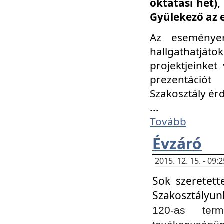
oktatási hét)
Gyülekező az 
Az eseménye
hallgathatjáto
projektjeinket
prezentációt
Szakosztály ér
...
Tovább
Évzáró
2015. 12. 15. - 09
Sok szeretett
Szakosztályun
120-as ter