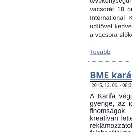
tevékenységünk
vacsorát 18 ó
International 
üdítővel kedv
a vacsora elők
...
Tovább
BME kará
2015. 12. 09. - 08
A Karifa vég
gyenge, az i
finomságok,
kreatívan let
reklámozzá