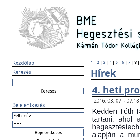
Kezdőlap
1
|
2
|
3
|
4
|
5
|
6
|
7
|
8
Hírek
Keresés
4. heti p
2016. 03. 07. - 07:
Bejelentkezés
Kedden Tóth Ta
tartani, ahol
hegesztéstechn
alapján a mun