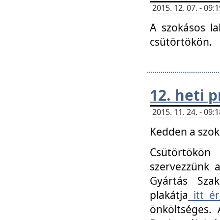
2015. 12. 07. - 09
A szokásos la
csütörtökön.
12. heti
2015. 11. 24. - 09
Kedden a szoká
Csütörtökö
szervezzünk a
Gyártás Szak
plakátja
itt ér
önköltséges. 