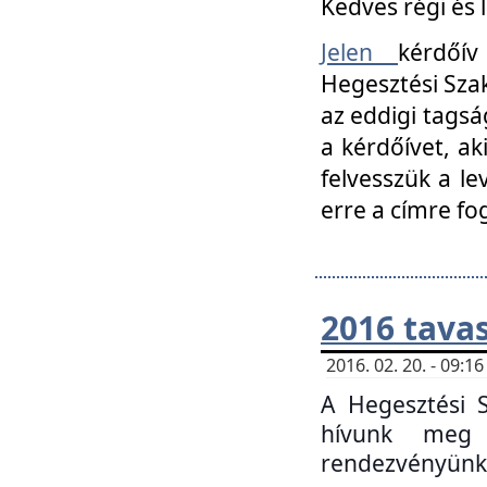
Kedves régi és 
Jelen
kérdőív
Hegesztési Szak
az eddigi tagsá
a kérdőívet, ak
felvesszük a le
erre a címre fo
2016 tavas
2016. 02. 20. - 09:
A Hegesztési S
hívunk meg 
rendezvényünk