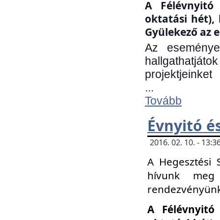
A Félévnyitó 
oktatási hét)
Gyülekező az e
Az eseményen
hallgathatjáto
projektjeinket
...
Tovább
Évnyitó é
2016. 02. 10. - 13
A Hegesztési 
hívunk meg 
rendezvényünk
A Félévnyitó