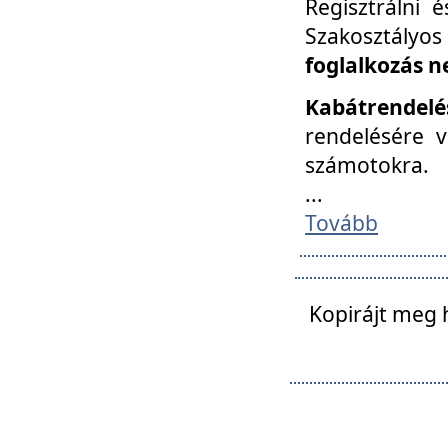
Regisztrálni 
Szakosztályos
foglalkozás n
Kabátrendelé
rendelésére v
számotokra.
...
Tovább
Kopirájt meg 