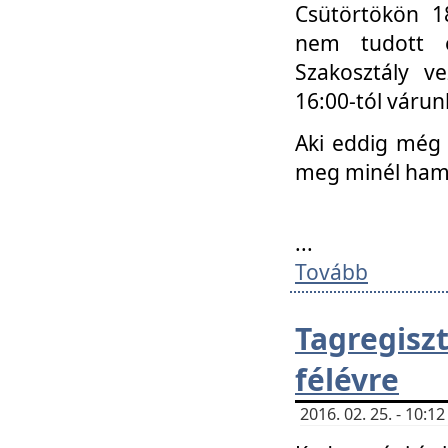
Csütörtökön 18
nem tudott e
Szakosztály v
16:00-tól váru
Aki eddig még 
meg minél ham
...
Tovább
Tagregis
félévre
2016. 02. 25. - 10: