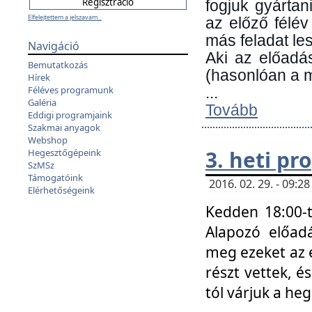
fogjuk gyártan
Elfelejtettem a jelszavam...
az előző félév
más feladat les
Navigáció
Aki az előadá
Bemutatkozás
(hasonlóan a
Hírek
Féléves programunk
...
Galéria
Tovább
Eddigi programjaink
Szakmai anyagok
Webshop
3. heti p
Hegesztőgépeink
SzMSz
Támogatóink
2016. 02. 29. - 09:
Elérhetőségeink
Kedden 18:00-t
Alapozó előad
meg ezeket az 
részt vettek, é
tól várjuk a he