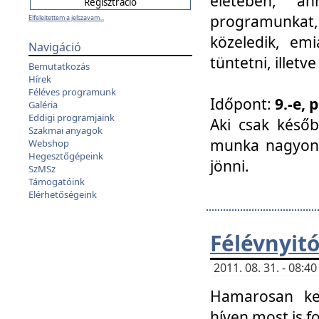
életében, a
programunkat, a
Elfelejtettem a jelszavam...
közeledik, em
Navigáció
tüntetni, illetve
Bemutatkozás
Hírek
Féléves programunk
Időpont:
9.-e, 
Galéria
Eddigi programjaink
Aki csak későb
Szakmai anyagok
munka nagyon 
Webshop
Hegesztőgépeink
jönni.
SzMSz
Támogatóink
Elérhetőségeink
Félévnyit
2011. 08. 31. - 08:
Hamarosan ke
híven most is f