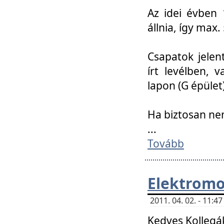
Az idei évben 
állnia, így max
Csapatok jele
írt levélben, 
lapon (G épület)
Ha biztosan ne
...
Tovább
Elektromo
2011. 04. 02. - 11:
Kedves Kollegá