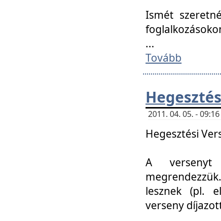
Ismét szeretné
foglalkozásoko
...
Tovább
Hegesztés
2011. 04. 05. - 09:
Hegesztési Verse
A versenyt 
megrendezzük.
lesznek (pl. e
verseny díjazo