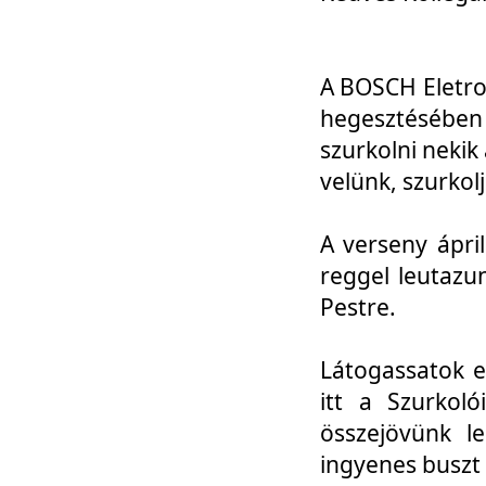
A BOSCH Eletro
hegesztésébe
szurkolni nekik
velünk, szurkol
A verseny ápri
reggel leutazu
Pestre.
Látogassatok e
itt a Szurkoló
összejövünk l
ingyenes buszt