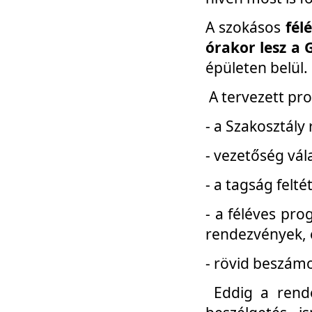
A szokásos
fél
órakor lesz a 
épületen belül.
A tervezett pr
- a Szakosztály
- vezetőség vál
- a tagság felt
- a féléves pro
rendezvények, 
- rövid beszámo
Eddig a rende