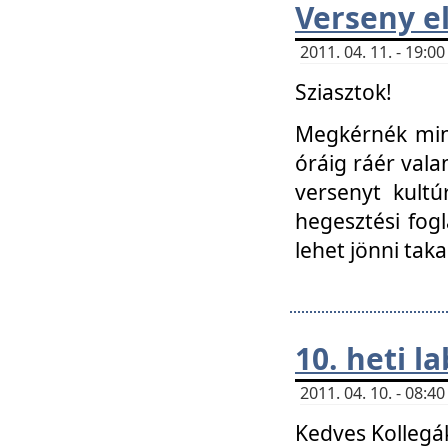
Verseny el
2011. 04. 11. - 19:
Sziasztok!
Megkérnék mind
óráig ráér vala
versenyt kultú
hegesztési fog
lehet jönni taka
10. heti l
2011. 04. 10. - 08:
Kedves Kollegá