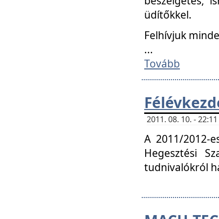
beszélgetés, i
üdítőkkel.
Felhívjuk mind
...
Tovább
Félévkezd
2011. 08. 10. - 22:
A 2011/2012-e
Hegesztési Sza
tudnivalókról 