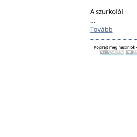
A szurkolói
...
Tovább
Kopirájt meg hasonlók -