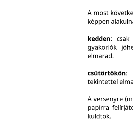
A most követke
képpen alakuln
kedden
: csak
gyakorlók jöh
elmarad.
csütörtökön
: 
tekintettel elm
A versenyre (mo
papírra felírj
küldtök.