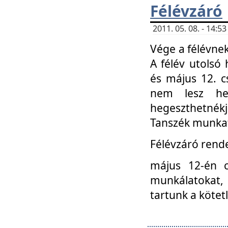
Félévzáró
2011. 05. 08. - 14:
Vége a félévnek
A félév utolsó 
és május 12. c
nem lesz heg
hegeszthetnék
Tanszék munkat
Félévzáró rend
május 12-én c
munkálatokat, 
tartunk a kötet