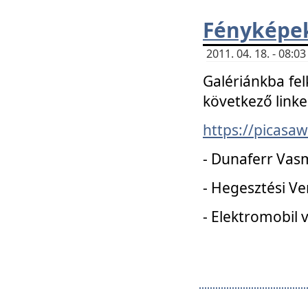
Fényképe
2011. 04. 18. - 08:
Galériánkba fel
következő linke
https://picas
- Dunaferr Vas
- Hegesztési V
- Elektromobil 