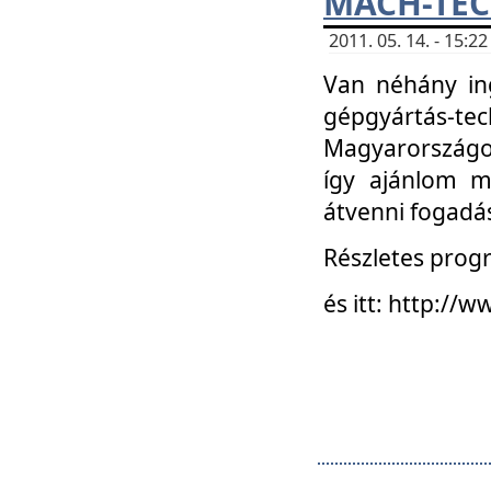
MACH-TECH
2011. 05. 14. - 15:
Van néhány in
gépgyártás-tech
Magyarországon
így ajánlom m
átvenni fogadá
Részletes progr
és itt: http:/