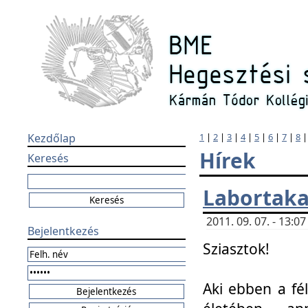
Kezdőlap
1
|
2
|
3
|
4
|
5
|
6
|
7
|
8
Hírek
Keresés
Labortaka
2011. 09. 07. - 13:
Bejelentkezés
Sziasztok!
Aki ebben a fél