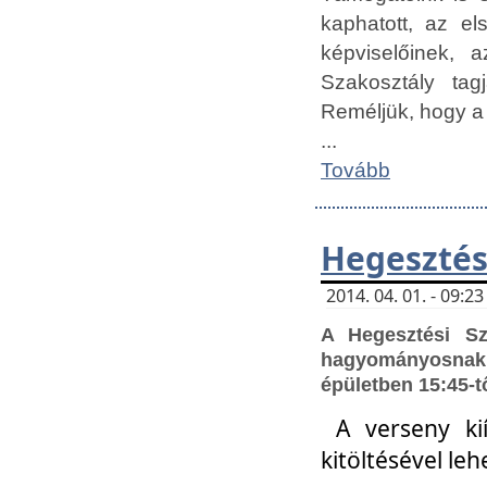
kaphatott, az e
képviselőinek,
Szakosztály tag
Reméljük, hogy a
...
Tovább
Hegesztés
2014. 04. 01. - 09:
A Hegesztési S
hagyományosnak 
épületben 15:45-t
A verseny ki
kitöltésével leh