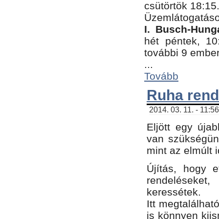
csütörtök 18:15
Üzemlátogatáso
I. Busch-Hung
hét péntek, 10
további 9 embe
...
Tovább
Ruha rend
2014. 03. 11. - 11:5
Eljött egy úja
van szükségünk
mint az elmúlt
Újítás, hogy e
rendelések
keressétek.
Itt megtalálhat
is könnyen kii