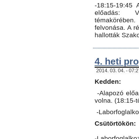
-18:15-19:45
előadás: Vo
témakörében.
felvonása. A 
hallották Szako
4. heti p
2014. 03. 04. - 07:
Kedden:
-Alapozó előa
volna. (18:15-
-Laborfoglalk
Csütörtökön:
-Laborfoglalko