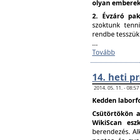
olyan embereke
2. Évzáró pa
szoktunk tenn
rendbe tesszü
...
Tovább
14. heti 
2014. 05. 11. - 08:
Kedden laborfo
Csütörtökön a
WikiScan eszk
berendezés. Al