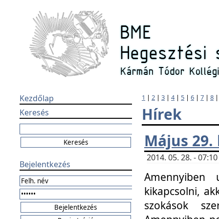
Kezdőlap
1
|
2
|
3
|
4
|
5
|
6
|
7
|
8
Hírek
Keresés
Május 29.
2014. 05. 28. - 07:
Bejelentkezés
Amennyiben u
kikapcsolni, ak
szokások sze