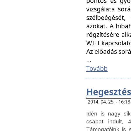
pontos és gyor
vizsgálata so
szélbeégését, 
azokat. A hibah
rögzítésére alk
WIFI kapcsolat
Az előadás sor
...
Tovább
Hegesztés
2014. 04. 25. - 16:
Idén is nagy sik
csapat indult, 
Támogatóink is 