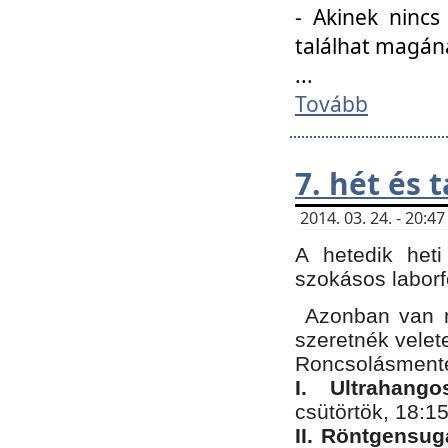
- Akinek nincs
találhat magán
...
Tovább
7. hét és 
2014. 03. 24. - 20:
A hetedik heti
szokásos labor
Azonban van n
szeretnék velet
Roncsolásmente
I. Ultrahang
csütörtök, 18:15
II. Röntgensug