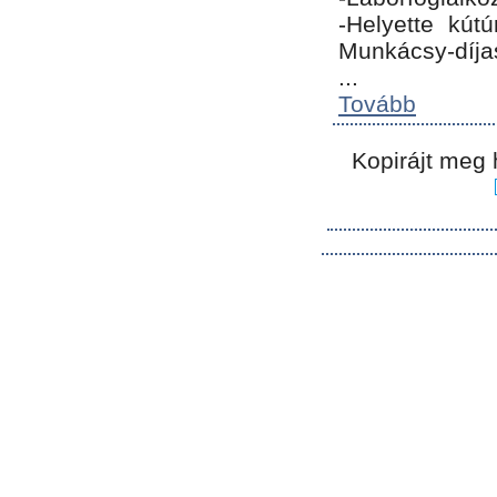
-Helyette kút
Munkácsy-díja
...
Tovább
Kopirájt meg 