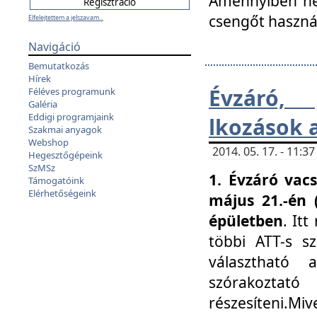
Amennyiben nem
csengőt haszná
Elfelejtettem a jelszavam...
Navigáció
Bemutatkozás
Hírek
Évzáró, 
Féléves programunk
Galéria
Eddigi programjaink
lkozások 
Szakmai anyagok
Webshop
2014. 05. 17. - 11:
Hegesztőgépeink
SzMSz
1. Évzáró vac
Támogatóink
Elérhetőségeink
május 21.-én 
épületben
. It
többi ATT-s sz
választható 
szórakoztató
részesíteni.Miv