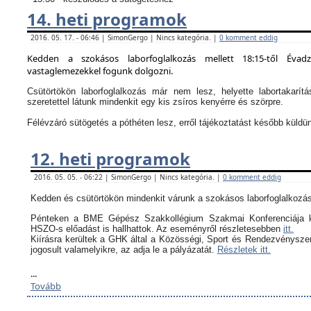
14. heti programok
2016. 05. 17. - 06:46 | SimonGergo | Nincs kategória. |
0 komment eddig
Kedden a szokásos laborfoglalkozás mellett 18:15-től Évad
vastaglemezekkel fogunk dolgozni.
Csütörtökön laborfoglalkozás már nem lesz, helyette labortakarítá
szeretettel látunk mindenkit egy kis zsíros kenyérre és szörpre.
Félévzáró sütögetés a póthéten lesz, erről tájékoztatást később küldü
12. heti programok
2016. 05. 05. - 06:22 | SimonGergo | Nincs kategória. |
0 komment eddig
Kedden és csütörtökön mindenkit várunk a szokásos laborfoglalkozás
Pénteken a BME Gépész Szakkollégium Szakmai Konferenciája k
HSZO-s előadást is hallhattok. Az eseményről részletesebben
itt.
Kiírásra kerültek a GHK által a
Közösségi, Sport és Rendezvényszerv
jogosult valamelyikre, az adja le a pályázatát.
Részletek itt.
...
Tovább