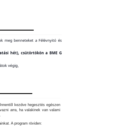
unk meg benneteket a Félévnyitó és
tatási hét), csütörtökön a BME G
átok végig,
. Innentől kezdve hegesztés egészen
azni arra, ha valakinek van valami
d.
ainkat. A program röviden: