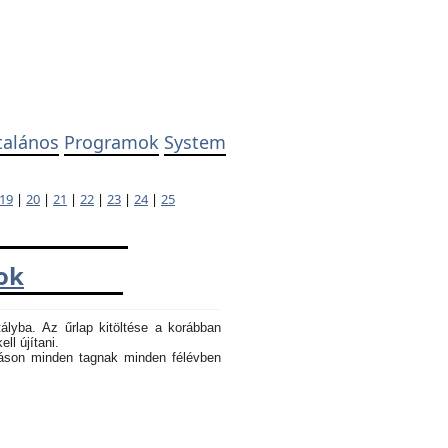
talános
Programok
System
19
|
20
|
21
|
22
|
23
|
24
|
25
ok
tályba. Az űrlap kitöltése a korábban
ll újítani.
atáson minden tagnak minden félévben