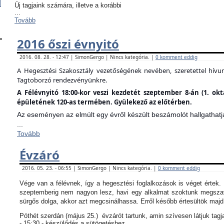
Új tagjaink számára, illetve a korábbi
...
Tovább
2016 őszi évnyitó
2016. 08. 28. - 12:47 | SimonGergo | Nincs kategória. |
0 komment eddig
A Hegesztési Szakosztály vezetőségének nevében, szeretettel hív
Tagtoborzó rendezvényünkre.
A Félévnyitó 18:00-kor veszi kezdetét szeptember 8-án (1. ok
épületének 120-as termében. Gyülekező az előtérben.
Az eseményen az elmúlt egy évről készült beszámolót hallgathatj
...
Tovább
Évzáró
2016. 05. 23. - 06:55 | SimonGergo | Nincs kategória. |
0 komment eddig
Vége van a félévnek, így a hegesztési foglalkozások is véget értek
szeptemberig nem nagyon lesz, havi egy alkalmat szoktunk megszav
sürgős dolga, akkor azt megcsinálhassa. Erről később értesültök maj
Póthét szerdán (május 25.) évzárót tartunk, amin szívesen látjuk tagj
- 15:30 - készülődés a sütögetéshez