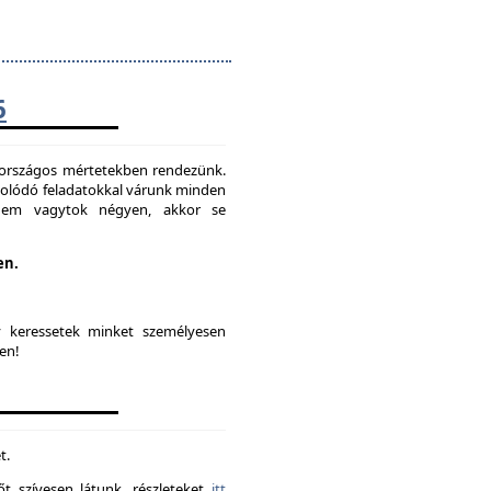
6
t országos mértetekben rendezünk.
solódó feladatokkal várunk minden
 nem vagytok négyen, akkor se
en.
y keressetek minket személyesen
en!
t.
t szívesen látunk. részleteket
itt