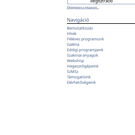
Elfelejtettem a jelszavam...
Navigáció
Bemutatkozás
Hírek
Féléves programunk
Galéria
Eddigi programjaink
Szakmai anyagok
Webshop
Hegesztőgépeink
SzMSz
Támogatóink
Elérhetőségeink