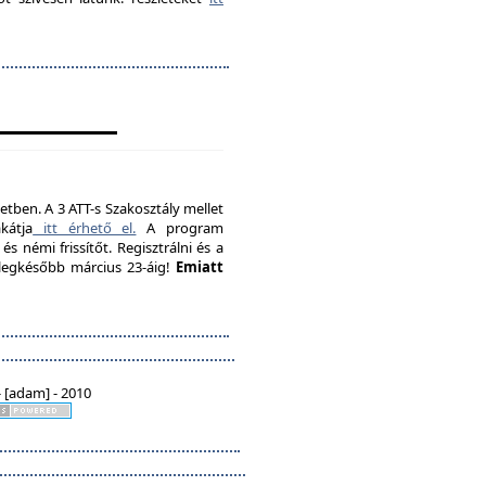
etben. A 3 ATT-s Szakosztály mellet
kátja
itt érhető el.
A program
s némi frissítőt. Regisztrálni és a
, legkésőbb március 23-áig!
Emiatt
 [adam] - 2010