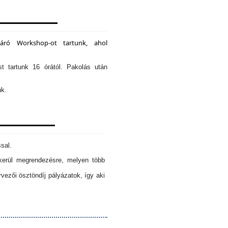
záró Workshop-ot tartunk, ahol
st tartunk 16 órától. Pakolás után
nk.
sal.
erül megrendezésre, melyen több
ezői ösztöndíj pályázatok, így aki