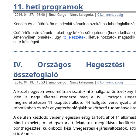
11. heti programok
2016. 04. 27. - 16:00 | SimonGergo | Nincs kategória. |
0 komment eddig
Kedden és csütörtökön mindenkit várunk a szokásos laborfoglalkozás
Csütörtök este várunk titeket egy közös sütögetésen (hurka-kolbász),
Amennyiben jönnétek, úgy
itt jelezzétek
, illetve hozzatok magatok
este költségeit.
IV. Országos Hegesztési 
összefoglaló
2016. 04. 18. - 15:53 | SimonGergo | Nincs kategória. |
0 komment eddig
A közel negyven éves múltra visszatekintő hallgatói öntevékeny 
idén is nagy sikerrel rendezte meg a IV. Országos Hegesz
megmérettetésen 11 csapatot alkotó 44 hallgató versenyzett, ak
robotikában és más anyagtechnológiákhoz köthető tudományok ter
A délután kezdődő verseny egészen estig tartott, ahol 14 állomást 
Mind elméleti, mind gyakorlati feladatok megoldásra kerültek:
ponthegesztés, különböző kézi ívhegesztési eljárásváltozatok, activ
stb. Az idei