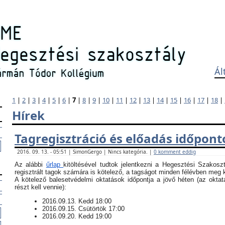
Ál
1
|
2
|
3
|
4
|
5
|
6
|
7
|
8
|
9
|
10
|
11
|
12
|
13
|
14
|
15
|
16
|
17
|
18
|
Hírek
Tagregisztráció és előadás időpont
2016. 09. 13. - 05:51 | SimonGergo | Nincs kategória. |
0 komment eddig
Az alábbi
űrlap
kitöltésével tudtok jelentkezni a Hegesztési Szakosz
regisztrált tagok számára is kötelező, a tagságot minden félévben meg ke
​A kötelező balesetvédelmi oktatások időpontja a jövő héten (az okt
részt kell vennie):
​2016.09.13. Kedd 18:00
2016.09.15. Csütörtök 17:00
2016.09.20. Kedd 19:00