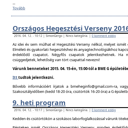
...
Tovább
Országos Hegesztési Verseny 201
2016. 04. 12. - 10:12 | SimonGergo | Nincs kategória. |
0 komment eddig
Az idei év sem múlhat el Hegesztési Verseny nélkül, melyet ismé
Elméleti és gyakorlati hegesztéshez és anyagtechnológiákhoz kapc
érdeklődő csapatot. Négyfős csapatok jelentkezhetnek. Ha
csüggedjetek, lehetőség van tört csapattal nevezni!
Várunk benneteket 2015. 04. 15-én, 15:00-tól a BME G épületéb
Itt
tudtok jelentkezni.
Bővebb információért írjatok a bmeheginfo@gmail.com-ra, vag
Szakosztályidőben (kedd 18-20 óra, csütörtök 16-20 óra) a G épületb
9. heti program
2016. 04. 12. - 10:17 | SimonGergo | Nincs kategória. |
0 komment eddig
Kedden és csütörtökön a szokásos laborfoglalkozással várunk titeke
Pénteken ismét Országos Hegesztési Verseny, minden érdeklődő