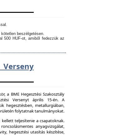
sal.
 kötetlen beszélgetésen.
kal 500 HUF-ot, amiből fedezzük az
Verseny
kör, a BME Hegesztési Szakosztály
tési Versenyt április 15-én. A
ik hegesztésben, metallurgiában,
ületén folytatnak tanulmányokat.
kellett teljesítenie a csapatoknak.
 roncsolásmentes anyagvizsgálat,
ity, hegesztési utasítás készítése,