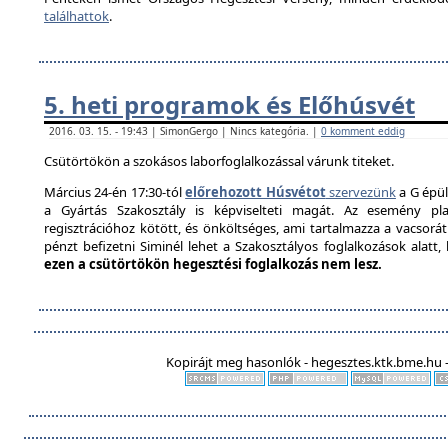
találhattok
.
5. heti programok és Előhúsvét
2016. 03. 15. - 19:43 | SimonGergo | Nincs kategória. |
0 komment eddig
Csütörtökön a szokásos laborfoglalkozással várunk titeket.
Március 24-én 17:30-tól
előrehozott Húsvétot
szervezünk
a G épül
a Gyártás Szakosztály is képviselteti magát. Az esemény pla
regisztrációhoz kötött, és önköltséges, ami tartalmazza a vacsorát é
pénzt befizetni Siminél lehet a Szakosztályos foglalkozások alatt
ezen a csütörtökön hegesztési foglalkozás nem lesz.
Kopirájt meg hasonlók - hegesztes.ktk.bme.hu -