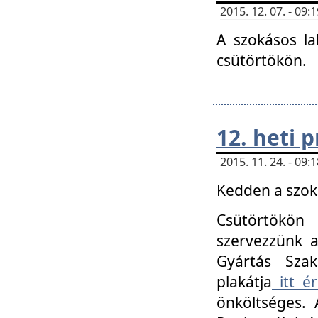
2015. 12. 07. - 09
A szokásos la
csütörtökön.
12. heti
2015. 11. 24. - 09
Kedden a szoká
Csütörtökö
szervezzünk a
Gyártás Szak
plakátja
itt ér
önköltséges. 