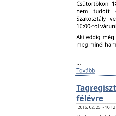
Csütörtökön 18
nem tudott e
Szakosztály v
16:00-tól váru
Aki eddig még 
meg minél ham
...
Tovább
Tagregis
félévre
2016. 02. 25. - 10: