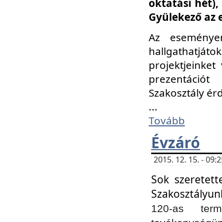
oktatási hét)
Gyülekező az 
Az eseménye
hallgathatjáto
projektjeinket
prezentációt
Szakosztály ér
...
Tovább
Évzáró
2015. 12. 15. - 09
Sok szeretett
Szakosztályun
120-as ter