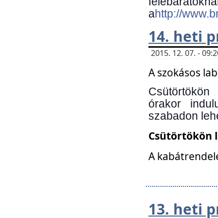
felebará
a
http://www.
14. heti
2015. 12. 07. - 09
A szokásos la
Csütörtökön
órakor indu
szabadon lehe
Csütörtökön 
A kabátrendelé
13. heti