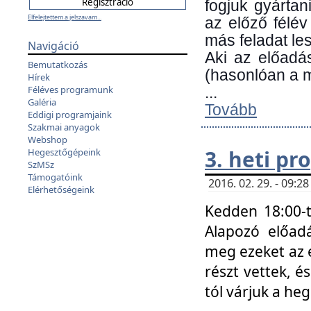
fogjuk gyártan
Elfelejtettem a jelszavam...
az előző félév
más feladat les
Navigáció
Aki az előadá
Bemutatkozás
(hasonlóan a
Hírek
Féléves programunk
...
Galéria
Tovább
Eddigi programjaink
Szakmai anyagok
Webshop
3. heti p
Hegesztőgépeink
SzMSz
Támogatóink
2016. 02. 29. - 09:
Elérhetőségeink
Kedden 18:00-t
Alapozó előad
meg ezeket az 
részt vettek, é
tól várjuk a he