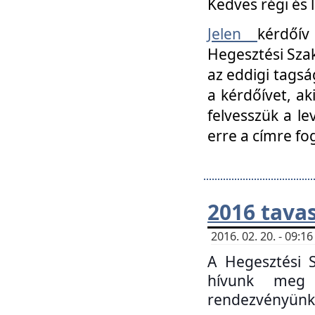
Kedves régi és 
Jelen
kérdőív
Hegesztési Szak
az eddigi tagsá
a kérdőívet, ak
felvesszük a le
erre a címre fo
2016 tavas
2016. 02. 20. - 09:
A Hegesztési S
hívunk meg 
rendezvényünk