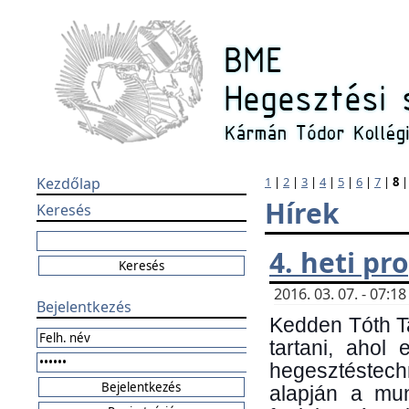
Kezdőlap
1
|
2
|
3
|
4
|
5
|
6
|
7
|
8
Hírek
Keresés
4. heti p
2016. 03. 07. - 07:
Bejelentkezés
Kedden Tóth Ta
tartani, ahol
hegesztéstechn
alapján a mun