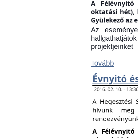
A Félévnyitó 
oktatási hét)
Gyülekező az e
Az eseményen
hallgathatjáto
projektjeinket
...
Tovább
Évnyitó é
2016. 02. 10. - 13
A Hegesztési 
hívunk meg 
rendezvényünk
A Félévnyitó