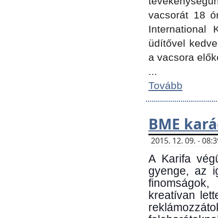
tevékenységünk
vacsorát 18 ó
International 
üdítővel kedv
a vacsora elők
...
Tovább
BME kará
2015. 12. 09. - 08
A Karifa vég
gyenge, az i
finomságok,
kreatívan let
reklámozzá