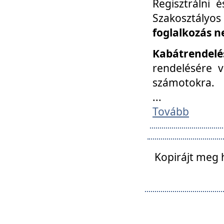
Regisztrálni 
Szakosztályos
foglalkozás n
Kabátrendelé
rendelésére v
számotokra.
...
Tovább
Kopirájt meg 