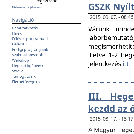
GSZK Nyíl
Elfelejtettem a jelszavam...
2015. 09. 07. - 08:
Navigáció
Várunk minde
Bemutatkozás
Hírek
laborbemutató
Féléves programunk
Galéria
megismerhetite
Eddigi programjaink
illetve 1-2 heg
Szakmai anyagok
Webshop
jelentkezés
itt.
Hegesztőgépeink
SzMSz
Támogatóink
Elérhetőségeink
III. Heg
kezdd az ő
2015. 08. 17. - 13:
A Magyar Hegesz