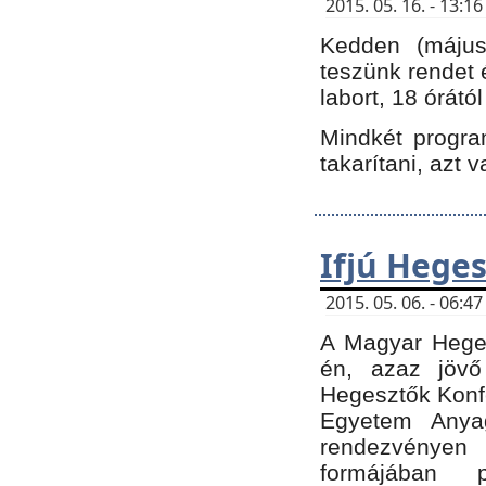
2015. 05. 16. - 13:
Kedden (május 
teszünk rendet 
labort, 18 órátó
Mindkét program
takarítani, azt 
Ifjú Hege
2015. 05. 06. - 06:
A Magyar Heges
én, azaz jövő
Hegesztők Konfe
Egyetem Anyag
rendezvén
formájában 