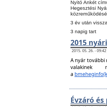
Nyitó Ankét cím
Hegesztési Nyá
közreműködésé
3 év után vissz
3 napig tart
2015 nyári
2015. 05. 26. - 09:
A nyár további
valakinek
a
bmeheginfo(k
Évzáró és