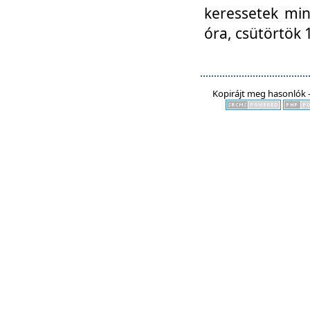
keressetek min
óra, csütörtök 
Kopirájt meg hasonlók -