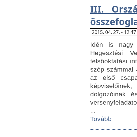
III. Orsz
összefogl
2015. 04. 27. - 12:
Idén is nagy 
Hegesztési Ve
felsőoktatási 
szép számmal a
az első csap
képviselőine
dolgozóinak é
versenyfeladato
...
Tovább