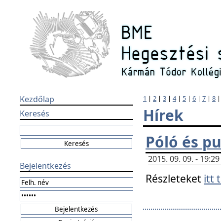
Kezdőlap
1
|
2
|
3
|
4
|
5
|
6
|
7
|
8
Hírek
Keresés
Póló és pu
2015. 09. 09. - 19:
Bejelentkezés
Részleteket
itt 