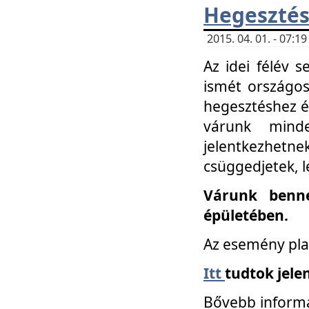
Hegesztés
2015. 04. 01. - 07:
Az idei félév 
ismét országos
hegesztéshez é
várunk mind
jelentkezhe
csüggedjetek, l
Várunk benne
épületében.
Az esemény pla
Itt
tudtok jele
Bővebb informá