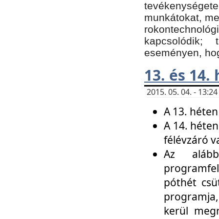
tevékenységet
munkátokat, me
rokontechnoló
kapcsolódik;
eseményen, hogy
13. és 14.
2015. 05. 04. - 13:
A 13. héten
A 14. héten
félévzáró v
Az alább
programfel
póthét csü
programja,
kerül meg