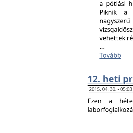
a pótlási h
Piknik a 
nagyszerű 
vizsgaidő
vehettek ré
...
Tovább
12. heti 
2015. 04. 30. - 05:
Ezen a héte
laborfoglalkozá