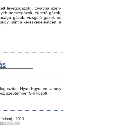
ett levegőgázok), továbbá szén-
 egyéb nemesgázok, éghető gázok,
ztaságú gázok, vizsgáló gázok és
ppúgy, mint a kereskedelemben, a
ás
egesztési Nyári Egyetem, amely 
sz szeptember 5-6 között.
 [adam] - 2010