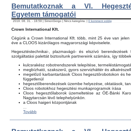
Bemutatkoznak a VI. Hegeszté
Egyetem támogatói
2019. 08. 31. - 18:59 | SimonGergo | Nincs kategória. |
0 komment eddig
Crown International Kft.
Cégünk a Crown International Kft. több, mint 25 éve van jelen 
éve a CLOOS kizárólagos magyarországi képviselete.
Hegesztéstechnikai-, plazmavágó- és elszívó berendezések f
szolgáltatási palettát biztosítunk partnereink számára, így többe
kulcsrakész robotrendszerek telepítése, termeléstámogat
megbízható, szakszerű, gyors szervizháttér és alkatrészel
megelőző karbantartások Cloos hegesztőrobotokon és h
függetlenül
hegesztőberendezések üzembe helyezése, oktatások, ta
Cloos robotokhoz hegesztési munkaprogramok írása
Cloos hegesztőlaborok üzemeltetése az ÓE-Bánki Karon
Nagytarcsán lévő telephelyünkön.
a Cloos haigeri központjának
...
Tovább