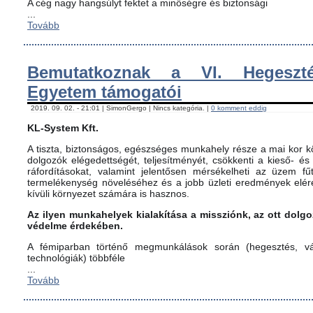
A cég nagy hangsúlyt fektet a minőségre és biztonsági
...
Tovább
Bemutatkoznak a VI. Hegeszté
Egyetem támogatói
2019. 09. 02. - 21:01 | SimonGergo | Nincs kategória. |
0 komment eddig
KL-System Kft.
A tiszta, biztonságos, egészséges munkahely része a mai kor kö
dolgozók elégedettségét, teljesítményét, csökkenti a kieső- és
ráfordításokat, valamint jelentősen mérsékelheti az üzem fűt
termelékenység növeléséhez és a jobb üzleti eredmények elér
kívüli környezet számára is hasznos.
Az ilyen munkahelyek kialakítása a missziónk, az ott dol
védelme érdekében.
A fémiparban történő megmunkálások során (hegesztés, vág
technológiák) többféle
...
Tovább