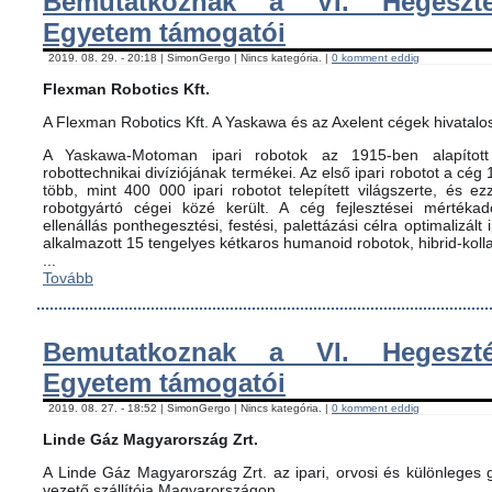
Bemutatkoznak a VI. Hegeszté
Egyetem támogatói
2019. 08. 29. - 20:18 | SimonGergo | Nincs kategória. |
0 komment eddig
Flexman Robotics Kft.
A Flexman Robotics Kft. A Yaskawa és az Axelent cégek hivatalo
A Yaskawa-Motoman ipari robotok az 1915-ben alapított 
robottechnikai divíziójának termékei. Az első ipari robotot a cég
több, mint 400 000 ipari robotot telepített világszerte, és ez
robotgyártó cégei közé került. A cég fejlesztései mértéka
ellenállás ponthegesztési, festési, palettázási célra optimalizált
alkalmazott 15 tengelyes kétkaros humanoid robotok, hibrid-koll
...
Tovább
Bemutatkoznak a VI. Hegeszté
Egyetem támogatói
2019. 08. 27. - 18:52 | SimonGergo | Nincs kategória. |
0 komment eddig
Linde Gáz Magyarország Zrt.
A Linde Gáz Magyarország Zrt. az ipari, orvosi és különleges
vezető szállítója Magyarországon.