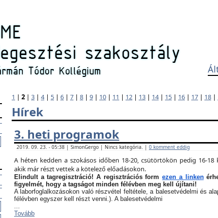
Ál
1
|
2
|
3
|
4
|
5
|
6
|
7
|
8
|
9
|
10
|
11
|
12
|
13
|
14
|
15
|
16
|
17
|
18
|
Hírek
3. heti programok
2019. 09. 23. - 05:38 | SimonGergo | Nincs kategória. |
0 komment eddig
A héten kedden a szokásos időben 18-20, csütörtökön pedig 16-18 k
akik már részt vettek a kötelező előadásokon.
Elindult a tagregisztráció! A regisztrációs form
ezen a linken
érhe
figyelmét, hogy a tagságot minden félévben meg kell újítani!
A laborfoglalkozásokon való részvétel feltétele, a balesetvédelmi és a
félévben egyszer kell részt venni.). A balesetvédelmi
...
Tovább