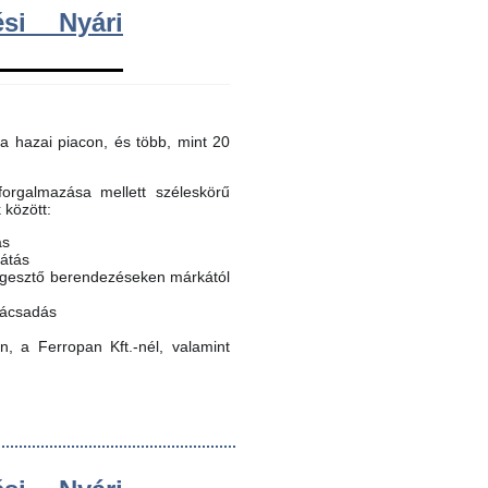
si Nyári
a hazai piacon, és több, mint 20
orgalmazása mellett széleskörű
k között:
ás
látás
egesztő berendezéseken márkától
nácsadás
, a Ferropan Kft.-nél, valamint