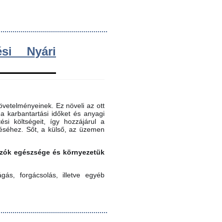
si Nyári
vetelményeinek. Ez növeli az ott
 a karbantartási időket és anyagi
ési költségeit, így hozzájárul a
éséhez. Sőt, a külső, az üzemen
gozók egészsége és környezetük
ás, forgácsolás, illetve egyéb