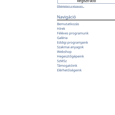
Elfelejtettem a jelszavam...
Navigáció
Bemutatkozás
Hírek
Féléves programunk
Galéria
Eddigi programjaink
Szakmai anyagok
Webshop
Hegesztőgépeink
SzMSz
Támogatóink
Elérhetőségeink