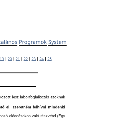
talános
Programok
System
19
|
20
|
21
|
22
|
23
|
24
|
25
özött lesz laborfoglalkozás azoknak
tő el, szeretném felhívni mindenki
lapozó előadásokon való részvétel (Egy