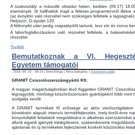
A szakosztály a második oktatási héten, kedden (09.17) 18:00-
eseményét. Itt hallhattok majd a féléves programtervről illetve 
(az évnyitón való részvétel nem szükséges feltétele a tagságnak)
Helyszín: G-épület 120.
A félévnyitó után pedig csapatépítőt tartunk, lesz sör és zsíros ke
A laborfoglalkozásokon való részvétel feltétele, a balesetvéd
részvétel
...
Tovább
Bemutatkoznak a VI. Hegeszté
Egyetem támogatói
2019. 09. 10. - 08:19 | SimonGergo | Nincs kategória. |
0 komment eddig
GRANIT Csiszolószerszámgyártó Kft.
A magyar magántulajdonban lévő független GRANIT Csiszolósz
legnagyobb, minőségi köszörűszerszám gyártójaként több mint h
szolgálja vevőit.
A GRANIT termékek fő erőssége az aktív vevőszolgálaton 
követésén alapuló intenzív termékfejlesztés, mely évről-évre na
bonyolultabb feladatok megoldására is alkalmas szerszámokat 
állunk egyedi igények kielégítésére, szakembereink megoldásoka
ajánlanak és új termékeket fejlesztenek konkrét köszörülési fela