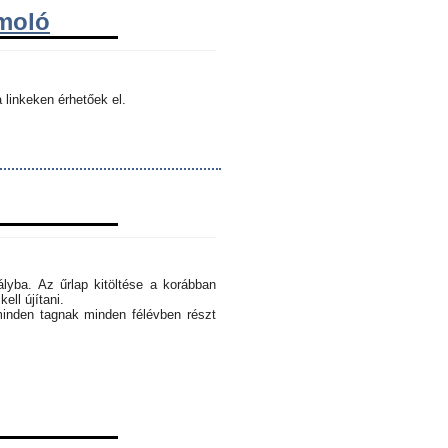
ámoló
 linkeken érhetőek el.
ályba. Az űrlap kitöltése a korábban
ell újítani.
minden tagnak minden félévben részt