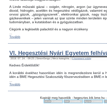
A Linde műszaki gázai – oxigén, nitrogén, argon (az úgynevez
dioxid, hidrogén, acetilén és hegesztési védőgázok, valamint
orvosi gázok, „gázgyógyszerek”, elektronikai gázok, nagy tis
gázkeverékek – jelen vannak az ipar szinte minden területén é
tudományban, a kutatásban és a gyógyászatban.
Cégünk a legkisebb palacktól és a nagyon érzékeny
...
Tovább
VI. Hegesztési Nyári Egyetem felhív
2019. 07. 24. - 09:25 | SimonGergo | Nincs kategória. |
0 komment eddig
Kedves Érdeklődők!
A korábbi évekhez hasonlóan idén is megrendezésre kerül a H
idén a BME Hegesztési Szakosztály főszervezésében a BME-n le
...
Tovább
Kopirájt meg hasonlók - hegesztes.ktk.bme.hu -