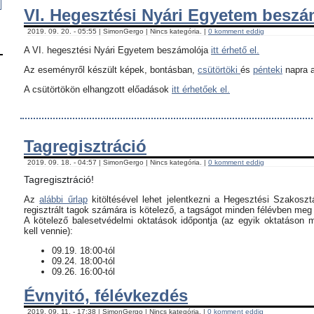
VI. Hegesztési Nyári Egyetem besz
2019. 09. 20. - 05:55 | SimonGergo | Nincs kategória. |
0 komment eddig
A VI. hegesztési Nyári Egyetem beszámolója
itt érhető el.
Az eseményről készült képek, bontásban,
csütörtöki
és
pénteki
napra a
A csütörtökön elhangzott előadások
itt érhetőek el.
Tagregisztráció
2019. 09. 18. - 04:57 | SimonGergo | Nincs kategória. |
0 komment eddig
Tagregisztráció!
Az
alábbi űrlap
kitöltésével lehet jelentkezni a Hegesztési Szakoszt
regisztrált tagok számára is kötelező, a tagságot minden félévben meg k
​A kötelező balesetvédelmi oktatások időpontja (az egyik oktatáson 
kell vennie):
09.19. 18:00-tól
09.24. 18:00-tól
09.26. 16:00-tól
Évnyitó, félévkezdés
2019. 09. 11. - 17:38 | SimonGergo | Nincs kategória. |
0 komment eddig