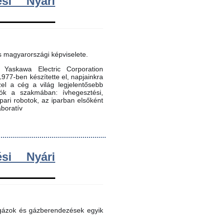
si Nyári
s magyarországi képviselete.
Yaskawa Electric Corporation
 1977-ben készítette el, napjainkra
zel a cég a világ legjelentősebb
dók a szakmában: ívhegesztési,
 ipari robotok, az iparban elsőként
aboratív
si Nyári
 gázok és gázberendezések egyik