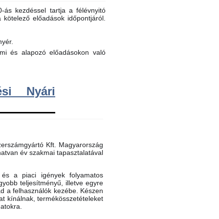
ás kezdéssel tartja a félévnyitó
a kötelező előadások időpontjáról.
nyér.
elmi és alapozó előadásokon való
si Nyári
erszámgyártó Kft. Magyarország
atvan év szakmai tapasztalatával
és a piaci igények folyamatos
gyobb teljesítményű, illetve egyre
ad a felhasználók kezébe. Készen
t kínálnak, termékösszetételeket
datokra.