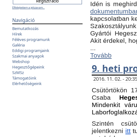
Idén is meghird
Elfelejtettem a jelszavam...
dokumentumba
kapcsolatban ke
Navigáció
Szakosztályunk 
Bemutatkozás
Gyártói Hegeszt
Hírek
Féléves programunk
Akit érdekel, h
Galéria
...
Eddigi programjaink
Tovább
Szakmai anyagok
Webshop
9. heti p
Hegesztőgépeink
SzMSz
Támogatóink
2016. 11. 02. - 20
Elérhetőségeink
Csütörtökön 17
Csaba
Hege
Mindenkit vár
Laborfoglalkoz
Szintén csüt
jelentkezni
itt
tu