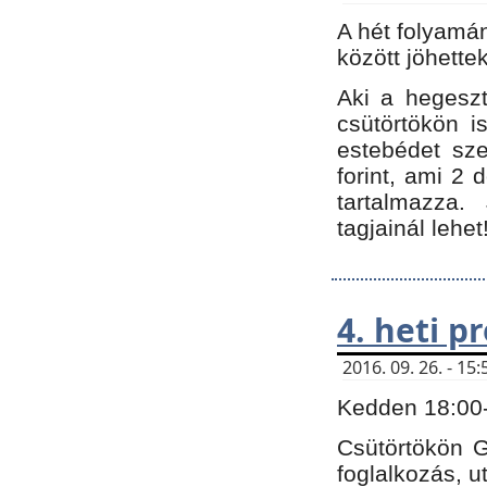
A hét folyamá
között jöhette
Aki a hegeszt
csütörtökön i
estebédet sze
forint, ami 2 
tartalmazza.
tagjainál lehet
4. heti 
2016. 09. 26. - 1
Kedden 18:00-t
Csütörtökön G
foglalkozás, ut