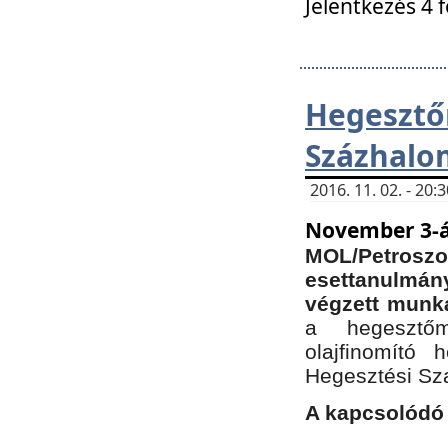
Jelentkezés 4 
Hegesz
Százhalo
2016. 11. 02. - 20
November 3-á
MOL/Petr
esettanulmá
végzett munká
a hegesztőm
olajfinomító 
Hegesztési Sz
A kapcsolódó