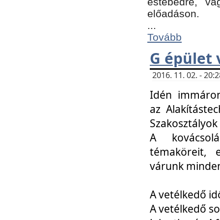
estebédre, va
előadáson.
...
Tovább
G épület 
2016. 11. 02. - 20
Idén immáro
az Alakításte
Szakosztályok
A kovácsolá
témaköreit, e
várunk minden
A vetélkedő id
A vetélkedő so