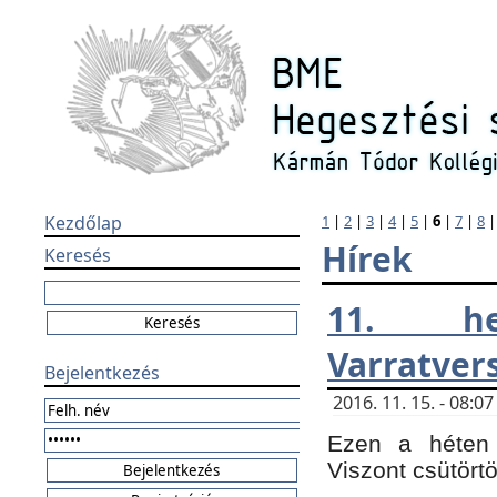
Kezdőlap
1
|
2
|
3
|
4
|
5
|
6
|
7
|
8
Hírek
Keresés
11. h
Varratver
Bejelentkezés
2016. 11. 15. - 08:
Ezen a héten 
Viszont csütört