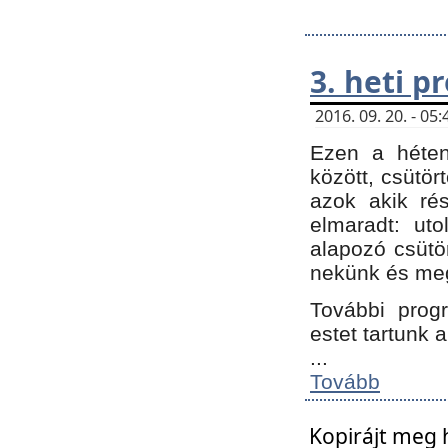
3. heti 
2016. 09. 20. - 0
Ezen a héte
között, csütör
azok akik ré
elmaradt: ut
alapozó csütör
nekünk és meg
További progr
estet tartunk 
...
Tovább
Kopirájt meg 