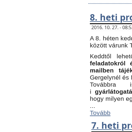
8. heti p
2016. 10. 27. - 08
A 8. héten ked
között várunk T
Keddtől leh
feladatokról
mailben tájé
Gergelynél és 
Továbbra 
i
gyárlátoga
hogy milyen e
...
Tovább
7. heti 