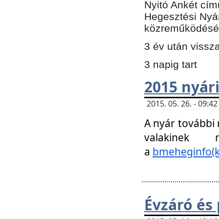
Nyitó Ankét cím
Hegesztési Nyá
közreműködésé
3 év után vissz
3 napig tart
2015 nyári
2015. 05. 26. - 09:
A nyár további
valakinek
a
bmeheginfo(k
Évzáró és