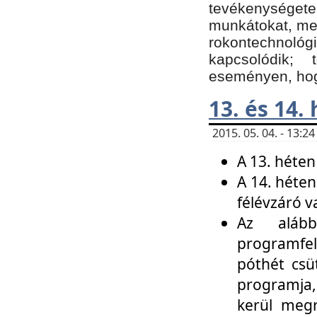
tevékenységet
munkátokat, me
rokontechnoló
kapcsolódik;
eseményen, hogy
13. és 14.
2015. 05. 04. - 13:
A 13. héten
A 14. héten
félévzáró v
Az alább
programfel
póthét csü
programja,
kerül meg