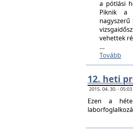
a pótlási h
Piknik a 
nagyszerű 
vizsgaidő
vehettek ré
...
Tovább
12. heti 
2015. 04. 30. - 05:
Ezen a héte
laborfoglalkozá