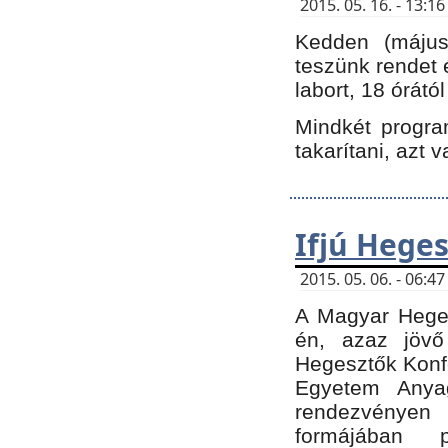
2015. 05. 16. - 13:
Kedden (május 
teszünk rendet 
labort, 18 órátó
Mindkét program
takarítani, azt 
Ifjú Hege
2015. 05. 06. - 06:
A Magyar Heges
én, azaz jövő
Hegesztők Konfe
Egyetem Anyag
rendezvén
formájában 