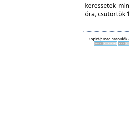
keressetek min
óra, csütörtök 
Kopirájt meg hasonlók -