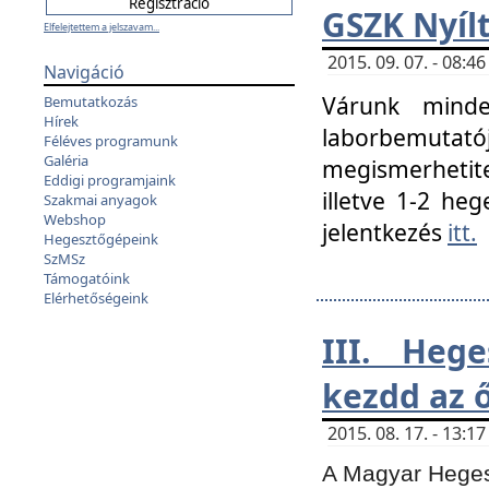
GSZK Nyíl
Elfelejtettem a jelszavam...
2015. 09. 07. - 08:
Navigáció
Várunk minde
Bemutatkozás
Hírek
laborbemutató
Féléves programunk
Galéria
megismerhetite
Eddigi programjaink
illetve 1-2 heg
Szakmai anyagok
Webshop
jelentkezés
itt.
Hegesztőgépeink
SzMSz
Támogatóink
Elérhetőségeink
III. Heg
kezdd az ő
2015. 08. 17. - 13:
A Magyar Hegesz