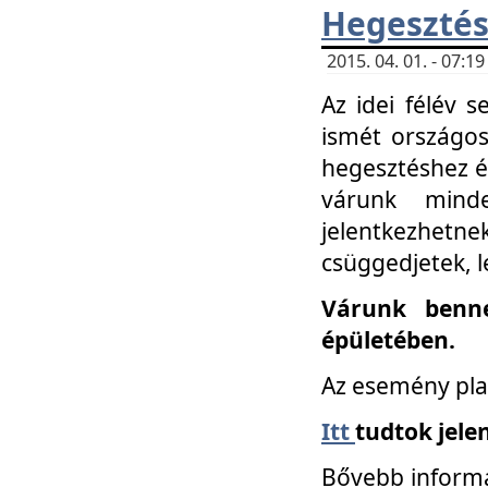
Hegesztés
2015. 04. 01. - 07:
Az idei félév 
ismét országos
hegesztéshez é
várunk mind
jelentkezhe
csüggedjetek, l
Várunk benne
épületében.
Az esemény pla
Itt
tudtok jele
Bővebb informá