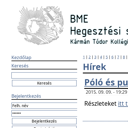
Kezdőlap
1
|
2
|
3
|
4
|
5
|
6
|
7
|
8
Hírek
Keresés
Póló és pu
2015. 09. 09. - 19:
Bejelentkezés
Részleteket
itt 