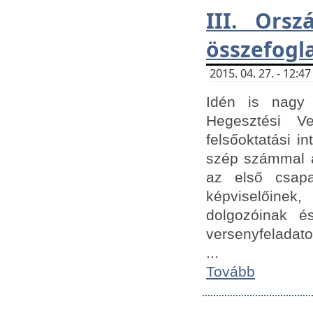
III. Orsz
összefogl
2015. 04. 27. - 12:
Idén is nagy 
Hegesztési Ve
felsőoktatási 
szép számmal a
az első csap
képviselőine
dolgozóinak é
versenyfeladato
...
Tovább