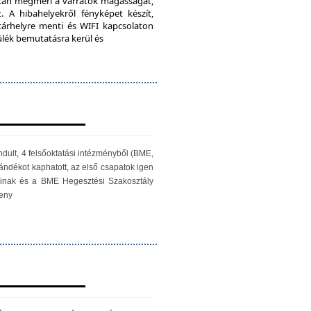
iScan megméri a varratok magasságát,
. A hibahelyekről fényképet készít,
 tárhelyre menti és WIFI kapcsolaton
zülék bemutatásra kerül és
ndult, 4 felsőoktatási intézményből (BME,
ándékot kaphatott, az első csapatok igen
óinak és a BME Hegesztési Szakosztály
seny