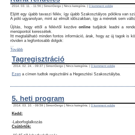
2014. 03. 11. - 11:56 | SimonGergo | Nincs kategória. |
0 komment eddig
Eljött egy újabb tavaszi félév, így újabb Szakosztályos pólókra van sz
A póló ugyanolyan, mint az elmúlt időszakban, így a méretek sem vált
Újítás, hogy ettől a félévtől kezdve
online
tudjátok leadni a rend
menüpontot keressétek.
Itt megtalálható minden fontos információ, árak, hogy az új tagok is 
röviden a legfontosabb dolgok:
...
Tovább
Tagregisztráció
2014. 02. 24. - 09:37 | SimonGergo | Nincs kategória. |
0 komment eddig
Ezen
a címen tudtok regisztrálni a Hegesztési Szakosztályba.
5. heti program
2014. 03. 10. - 09:59 | SimonGergo | Nincs kategória. |
0 komment eddig
Kedd:
-Laborfoglalkozás
Csütörtök: