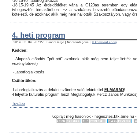
-16:15-től laborfoglalkozás
-18:15-19:45 Az érdeklődőket várja a G120as teremben egy előa
ívhegesztés témakörében. Ez a szokásos bevezető előadássorozat
kötelező, de azoknak akik még nem hallották Szakosztályon, vagy órar
4. heti program
2014. 03. 04. - 07:27 | SimonGergo | Nincs kategória. |
0 komment eddig
Kedden:
-Alapozó előadás "pót-pót" azoknak akik még nem teljesítették vo
vezényletével)
-Laborfoglalkozás.
Csütörtökön:
-Laborfoglalkozás a dékáni szünetre való tekintettel
ELMARAD
!
-Helyette kútúrális program lesz! Meglátogatjuk Percz János Munkác
...
Tovább
Kopirájt meg hasonlók - hegesztes.ktk.bme.hu -