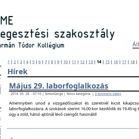
Ál
1
|
2
|
3
|
4
|
5
|
6
|
7
|
8
|
9
|
10
|
11
|
12
|
13
|
14
|
15
|
16
|
17
|
18
|
Hírek
Május 29. laborfoglalkozás
2014. 05. 28. - 07:10 | SimonGergo | Nincs kategória. |
0 komment eddig
Amennyiben unod a vizsgaidőszakot és szeretnél kicsit kikapcso
laborfoglalkozásra. A szokások szerint 16.00-kor kezdődik és 19.45-i
úgy a zöld, hátsó ajtónál lévő csengőt használd!