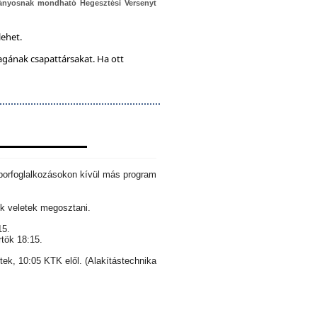
ányosnak mondható Hegesztési Versenyt
lehet.
magának csapattársakat. Ha ott
aborfoglalkozásokon kívül más program
k veletek megosztani.
15.
rtök 18:15.
ntek, 10:05 KTK elől. (Alakítástechnika