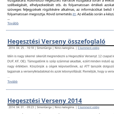
vizsgálatára. Különböző hegesztett varratok vizsgálata során a Wik
szélbeégését, elhelyezkedését stb. és folyamatosan értékeli azokat
szöveges feljegyzések rögzítésére alkalmas, az információkat belső
folyamatosan megosztja. Rövid ismertetés
itt
. Az előadás során a kés
...
Tovább
Hegesztési Verseny összefoglaló
2014. 04. 25. - 16:18 | SimonGergo | Nincs kategória. |
0 komment eddig
Idén is nagy sikerrel sikerült megrendezni a Hegesztési Versenyt. 12 csapat i
DUF, KF, OE). Támogatóink is szép számmal akadtak, ezért minden induló aj
nagy értékben. Köszönjük a cégek képviselőinek, az ATT tanszék dolgoz
tagjainak a versenyfeladatokat és azok lebonyolítását. Reméljük, hogy a ver
...
Tovább
Hegesztési Verseny 2014
2014. 04. 01. - 09:23 | SimonGergo | Nincs kategória. |
0 komment eddig