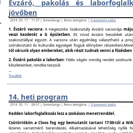
Évzáró, pakolás és laborfogla​
jövőben
2014. 05. 17. - 11:37 | SimonGergo | Nincs kategória. |
0 komment eddig
1. Évzáró vacsora
: A Hegesztési Szakosztály évzáró vacsorája
május
veszi kezdetét a G épületben
. Itt rövid évzáró beszédek utá
szakosztállyal együtt. A vacsora után egyénileg választható a prog
szórakoztató és kulturális egységet fogjuk előnyben részesíteni.Mivel
tól várunk olyan embereket, akik részt tudnak venni a főzésben
2. Évzáró pakolás a laborban
: Félév végén mindig rendet szoktunk
készleteinket, rendbe tesszük
...
Tovább
14. heti program
2014. 05. 11. - 08:57 | SimonGergo | Nincs kategória. |
0 komment eddig
Kedden laborfoglalkozás lesz a szokásos menetrenddel.
Csütörtökön a Cloos fog egy bemutatót tartani 17:00-tól a Wik
lézeres varratmérő berendezés. Alkalmazásával lehetőség nyílik 