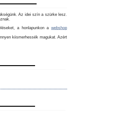
ükségünk. Az idei szín a szürke lesz.
oznak.
eléseket, a honlapunkon a
webshop
könnyen kiismerhessék magukat. Azért