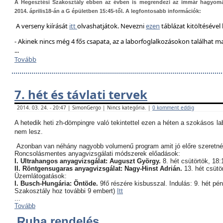
A Hegesztési Szakosztály ebben az évben is megrendezi az immár hagyom
2014. április18-án a G épületben 15:45-től. A legfontosabb információk:
A verseny kiírását
itt
olvashatjátok. Nevezni
ezen
táblázat kitöltésével 
- Akinek nincs még 4 fős csapata, az a laborfoglalkozásokon találhat 
...
Tovább
7. hét és távlati tervek
2014. 03. 24. - 20:47 | SimonGergo | Nincs kategória. |
0 komment eddig
A hetedik heti zh-dömpingre való tekintettel ezen a héten a szokásos l
nem lesz.
Azonban van néhány nagyobb volumenű program amit jó előre szeretné
Roncsolásmentes anyagvizsgálati módszerek előadások:
I. Ultrahangos anyagvizsgálat: Auguszt György.
8. hét csütörtök, 18:
II. Röntgensugaras anyagvizsgálat: Nagy-Hinst Adrián.
13. hét csütö
Üzemlátogatások:
I. Busch-Hungária: Öntöde.
9fő részére kisbusszal. Indulás: 9. hét pé
Szakosztály hoz további 9 embert)
Itt
...
Tovább
Ruha rendelés