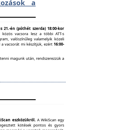
lkozások a
 21.-én (póthét szerda) 18:00-kor
n közös vacsora lesz a többi ATT-s
ram, valószínűleg valamelyik közeli
 a vacsorát mi készítjük, ezért
16:00-
 tenni magunk után, rendszerezzük a
iScan eszközükről.
A WikiScan egy
hegesztett kötések pontos és gyors