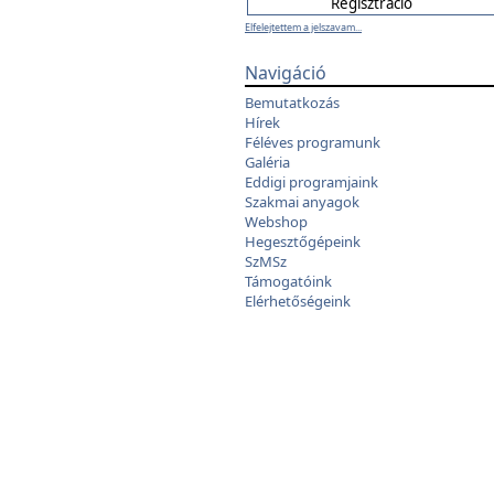
Elfelejtettem a jelszavam...
Navigáció
Bemutatkozás
Hírek
Féléves programunk
Galéria
Eddigi programjaink
Szakmai anyagok
Webshop
Hegesztőgépeink
SzMSz
Támogatóink
Elérhetőségeink