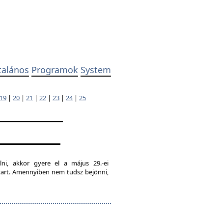
talános
Programok
System
19
|
20
|
21
|
22
|
23
|
24
|
25
lni, akkor gyere el a május 29.-ei
g tart. Amennyiben nem tudsz bejönni,