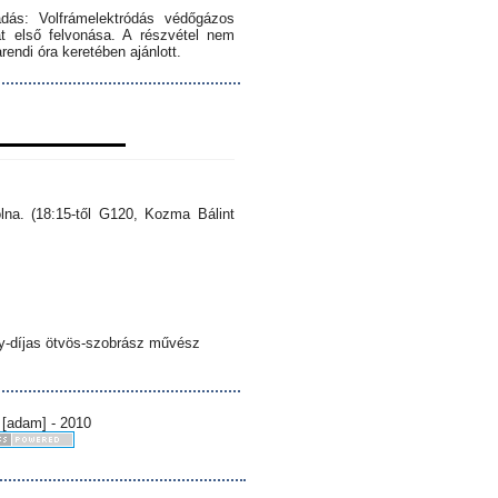
dás: Volfrámelektródás védőgázos
 első felvonása. A részvétel nem
endi óra keretében ajánlott.
lna. (18:15-től G120, Kozma Bálint
sy-díjas ötvös-szobrász művész
 [adam] - 2010