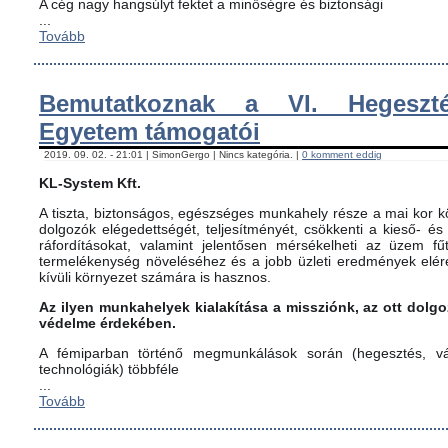
A cég nagy hangsúlyt fektet a minőségre és biztonsági
...
Tovább
Bemutatkoznak a VI. Hegeszté
Egyetem támogatói
2019. 09. 02. - 21:01 | SimonGergo | Nincs kategória. |
0 komment eddig
KL-System Kft.
A tiszta, biztonságos, egészséges munkahely része a mai kor kö
dolgozók elégedettségét, teljesítményét, csökkenti a kieső- és
ráfordításokat, valamint jelentősen mérsékelheti az üzem fűt
termelékenység növeléséhez és a jobb üzleti eredmények elér
kívüli környezet számára is hasznos.
Az ilyen munkahelyek kialakítása a missziónk, az ott dol
védelme érdekében.
A fémiparban történő megmunkálások során (hegesztés, vág
technológiák) többféle
...
Tovább