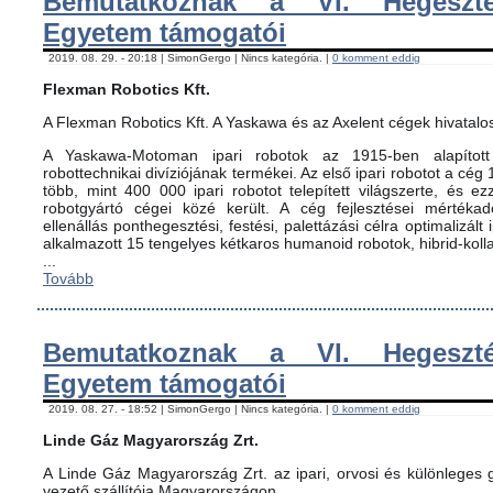
Bemutatkoznak a VI. Hegeszté
Egyetem támogatói
2019. 08. 29. - 20:18 | SimonGergo | Nincs kategória. |
0 komment eddig
Flexman Robotics Kft.
A Flexman Robotics Kft. A Yaskawa és az Axelent cégek hivatalo
A Yaskawa-Motoman ipari robotok az 1915-ben alapított 
robottechnikai divíziójának termékei. Az első ipari robotot a cég
több, mint 400 000 ipari robotot telepített világszerte, és ez
robotgyártó cégei közé került. A cég fejlesztései mértéka
ellenállás ponthegesztési, festési, palettázási célra optimalizált
alkalmazott 15 tengelyes kétkaros humanoid robotok, hibrid-koll
...
Tovább
Bemutatkoznak a VI. Hegeszté
Egyetem támogatói
2019. 08. 27. - 18:52 | SimonGergo | Nincs kategória. |
0 komment eddig
Linde Gáz Magyarország Zrt.
A Linde Gáz Magyarország Zrt. az ipari, orvosi és különleges
vezető szállítója Magyarországon.