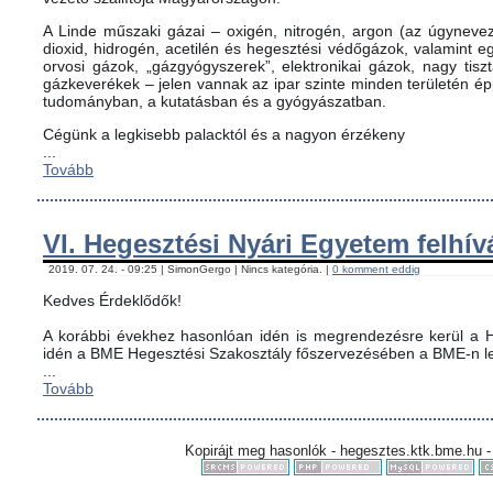
A Linde műszaki gázai – oxigén, nitrogén, argon (az úgynevez
dioxid, hidrogén, acetilén és hegesztési védőgázok, valamint
orvosi gázok, „gázgyógyszerek”, elektronikai gázok, nagy tis
gázkeverékek – jelen vannak az ipar szinte minden területén é
tudományban, a kutatásban és a gyógyászatban.
Cégünk a legkisebb palacktól és a nagyon érzékeny
...
Tovább
VI. Hegesztési Nyári Egyetem felhív
2019. 07. 24. - 09:25 | SimonGergo | Nincs kategória. |
0 komment eddig
Kedves Érdeklődők!
A korábbi évekhez hasonlóan idén is megrendezésre kerül a H
idén a BME Hegesztési Szakosztály főszervezésében a BME-n le
...
Tovább
Kopirájt meg hasonlók - hegesztes.ktk.bme.hu -