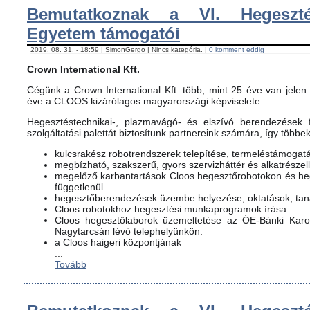
Bemutatkoznak a VI. Hegeszté
Egyetem támogatói
2019. 08. 31. - 18:59 | SimonGergo | Nincs kategória. |
0 komment eddig
Crown International Kft.
Cégünk a Crown International Kft. több, mint 25 éve van jelen 
éve a CLOOS kizárólagos magyarországi képviselete.
Hegesztéstechnikai-, plazmavágó- és elszívó berendezések f
szolgáltatási palettát biztosítunk partnereink számára, így többe
kulcsrakész robotrendszerek telepítése, termeléstámogat
megbízható, szakszerű, gyors szervizháttér és alkatrészel
megelőző karbantartások Cloos hegesztőrobotokon és h
függetlenül
hegesztőberendezések üzembe helyezése, oktatások, ta
Cloos robotokhoz hegesztési munkaprogramok írása
Cloos hegesztőlaborok üzemeltetése az ÓE-Bánki Karon
Nagytarcsán lévő telephelyünkön.
a Cloos haigeri központjának
...
Tovább