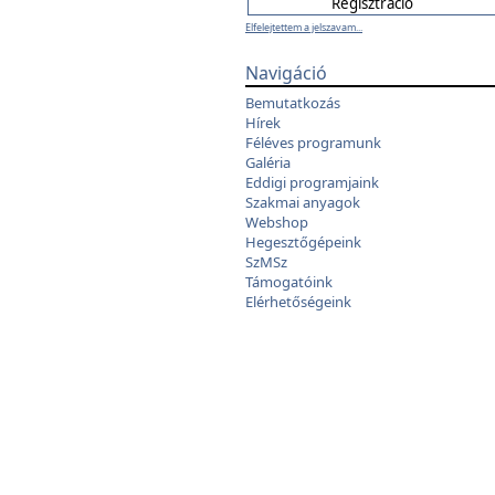
Elfelejtettem a jelszavam...
Navigáció
Bemutatkozás
Hírek
Féléves programunk
Galéria
Eddigi programjaink
Szakmai anyagok
Webshop
Hegesztőgépeink
SzMSz
Támogatóink
Elérhetőségeink