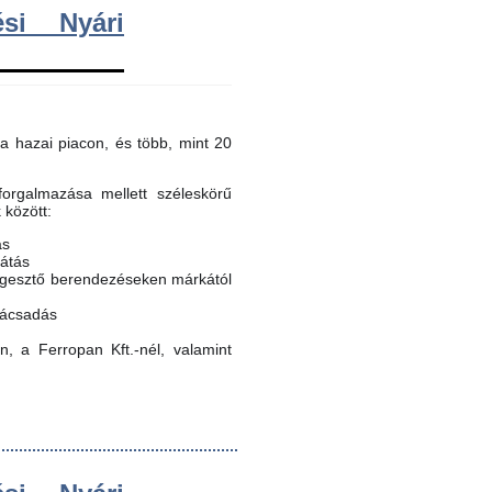
si Nyári
a hazai piacon, és több, mint 20
orgalmazása mellett széleskörű
k között:
ás
látás
egesztő berendezéseken márkától
nácsadás
, a Ferropan Kft.-nél, valamint