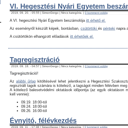
VI. Hegesztési Nyári Egyetem besz
2019. 09. 20. - 05:55 | SimonGergo | Nincs kategória. |
0 komment eddig
A VI. hegesztési Nyári Egyetem beszámolója
itt érhető el.
Az eseményről készült képek, bontásban,
csütörtöki
és
pénteki
napra a
A csütörtökön elhangzott előadások
itt érhetőek el.
Tagregisztráció
2019. 09. 18. - 04:57 | SimonGergo | Nincs kategória. |
0 komment eddig
Tagregisztráció!
Az
alábbi űrlap
kitöltésével lehet jelentkezni a Hegesztési Szakoszt
regisztrált tagok számára is kötelező, a tagságot minden félévben meg k
​A kötelező balesetvédelmi oktatások időpontja (az egyik oktatáson 
kell vennie):
09.19. 18:00-tól
09.24. 18:00-tól
09.26. 16:00-tól
Évnyitó, félévkezdés
2019. 09. 11. - 17:38 | SimonGergo | Nincs kategória. |
0 komment eddig