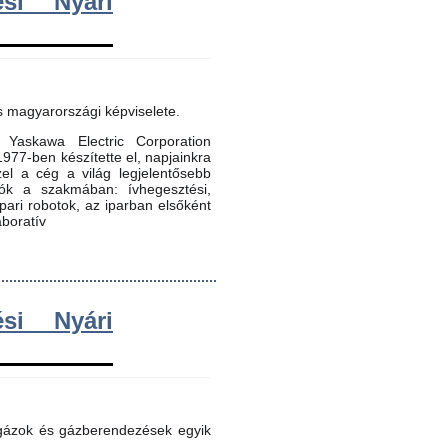
si Nyári
s magyarországi képviselete.
Yaskawa Electric Corporation
 1977-ben készítette el, napjainkra
zel a cég a világ legjelentősebb
dók a szakmában: ívhegesztési,
 ipari robotok, az iparban elsőként
aboratív
si Nyári
 gázok és gázberendezések egyik