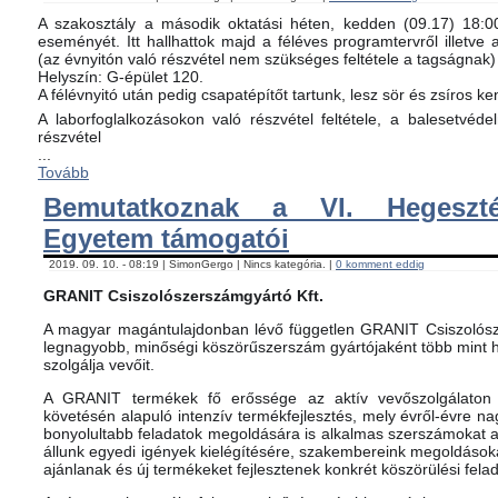
A szakosztály a második oktatási héten, kedden (09.17) 18:00-
eseményét. Itt hallhattok majd a féléves programtervről illetve 
(az évnyitón való részvétel nem szükséges feltétele a tagságnak)
Helyszín: G-épület 120.
A félévnyitó után pedig csapatépítőt tartunk, lesz sör és zsíros ke
A laborfoglalkozásokon való részvétel feltétele, a balesetvéd
részvétel
...
Tovább
Bemutatkoznak a VI. Hegeszté
Egyetem támogatói
2019. 09. 10. - 08:19 | SimonGergo | Nincs kategória. |
0 komment eddig
GRANIT Csiszolószerszámgyártó Kft.
A magyar magántulajdonban lévő független GRANIT Csiszolósz
legnagyobb, minőségi köszörűszerszám gyártójaként több mint h
szolgálja vevőit.
A GRANIT termékek fő erőssége az aktív vevőszolgálaton 
követésén alapuló intenzív termékfejlesztés, mely évről-évre na
bonyolultabb feladatok megoldására is alkalmas szerszámokat 
állunk egyedi igények kielégítésére, szakembereink megoldásoka
ajánlanak és új termékeket fejlesztenek konkrét köszörülési fela