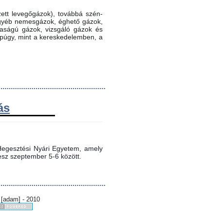
ett levegőgázok), továbbá szén-
 egyéb nemesgázok, éghető gázok,
ztaságú gázok, vizsgáló gázok és
ppúgy, mint a kereskedelemben, a
ás
egesztési Nyári Egyetem, amely 
sz szeptember 5-6 között.
 [adam] - 2010