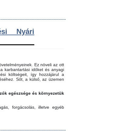
si Nyári
vetelményeinek. Ez növeli az ott
 a karbantartási időket és anyagi
ési költségeit, így hozzájárul a
éséhez. Sőt, a külső, az üzemen
gozók egészsége és környezetük
ás, forgácsolás, illetve egyéb