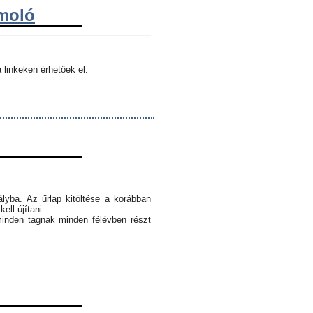
ámoló
 linkeken érhetőek el.
ályba. Az űrlap kitöltése a korábban
ell újítani.
minden tagnak minden félévben részt