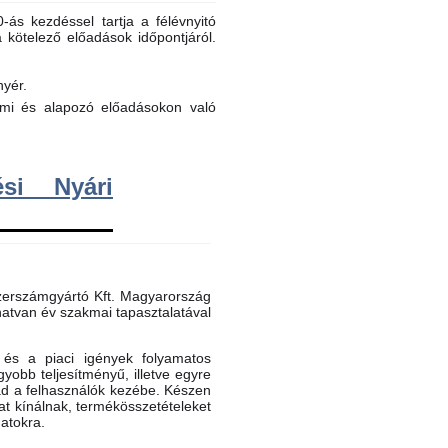
ás kezdéssel tartja a félévnyitó
a kötelező előadások időpontjáról.
nyér.
elmi és alapozó előadásokon való
si Nyári
erszámgyártó Kft. Magyarország
atvan év szakmai tapasztalatával
és a piaci igények folyamatos
gyobb teljesítményű, illetve egyre
ad a felhasználók kezébe. Készen
t kínálnak, termékösszetételeket
datokra.