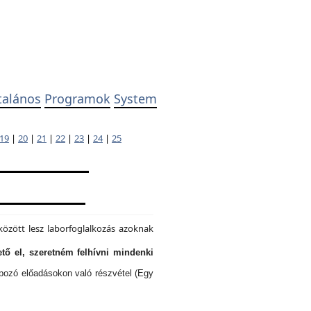
talános
Programok
System
19
|
20
|
21
|
22
|
23
|
24
|
25
özött lesz laborfoglalkozás azoknak
tő el, szeretném felhívni mindenki
lapozó előadásokon való részvétel (Egy