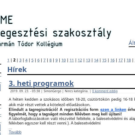
Ál
1
|
2
|
3
|
4
|
5
|
6
|
7
|
8
|
9
|
10
|
11
|
12
|
13
|
14
|
15
|
16
|
17
|
18
|
Hírek
3. heti programok
2019. 09. 23. - 05:38 | SimonGergo | Nincs kategória. |
0 komment eddig
A héten kedden a szokásos időben 18-20, csütörtökön pedig 16-18 k
akik már részt vettek a kötelező előadásokon.
Elindult a tagregisztráció! A regisztrációs form
ezen a linken
érhe
figyelmét, hogy a tagságot minden félévben meg kell újítani!
A laborfoglalkozásokon való részvétel feltétele, a balesetvédelmi és a
félévben egyszer kell részt venni.). A balesetvédelmi
...
Tovább