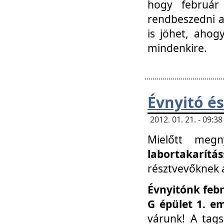
hogy február 
rendbeszedni a 
is jöhet, ahog
mindenkire.
Évnyitó és
2012. 01. 21. - 09:
Mielőtt megn
labortakarítás
résztvevőknek a 
Évnyitónk febr
G épület 1. e
várunk! A tag