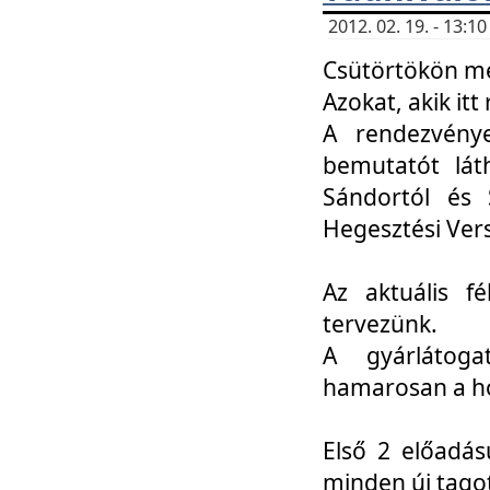
2012. 02. 19. - 13:
Csütörtökön me
Azokat, akik itt 
A rendezvénye
bemutatót lát
Sándortól és 
Hegesztési Ver
Az aktuális f
tervezünk.
A gyárlátoga
hamarosan a h
Első 2 előadás
minden új tago