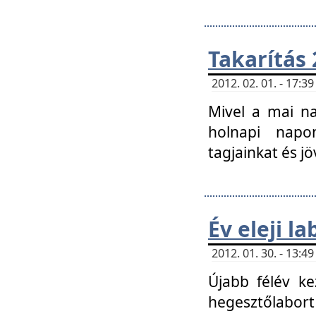
Takarítás 
2012. 02. 01. - 17:
Mivel a mai na
holnapi napon
tagjainkat és jö
Év eleji l
2012. 01. 30. - 13:
Újabb félév ke
hegesztőlabort 