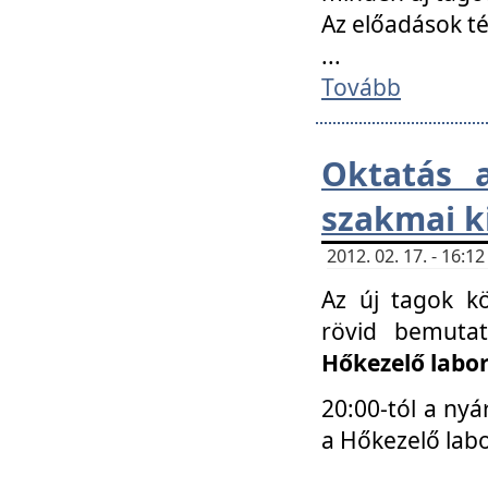
Az előadások 
...
Tovább
Oktatás 
szakmai k
2012. 02. 17. - 16:
Az új tagok k
rövid bemuta
Hőkezelő labo
20:00-tól a nyá
a Hőkezelő lab