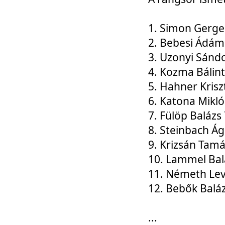
1. Simon Gerge
2. Bebesi Ádám
3. Uzonyi Sánd
4. Kozma Bálin
5. Hahner Krisz
6. Katona Mikl
7. Fülöp Balázs
8. Steinbach Á
9. Krizsán Tam
10. Lammel Bal
11. Németh Le
12. Bebők Balá
...