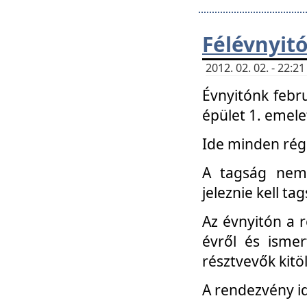
Félévnyit
2012. 02. 02. - 22:
Évnyitónk febru
épület 1. emele
Ide minden régi
A tagság nem
jeleznie kell ta
Az évnyitón a 
évről és ismer
résztvevők kitö
A rendezvény id