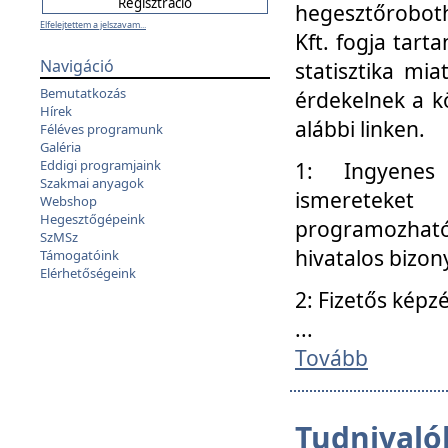
hegesztőroboth
Elfelejtettem a jelszavam...
Kft. fogja tart
Navigáció
statisztika mi
Bemutatkozás
érdekelnek a k
Hírek
alábbi linken.
Féléves programunk
Galéria
Eddigi programjaink
1: Ingyenes k
Szakmai anyagok
ismereteket
Webshop
Hegesztőgépeink
programozhat
SzMSz
hivatalos bizon
Támogatóink
Elérhetőségeink
2: Fizetős képz
...
Tovább
Tudnivalók