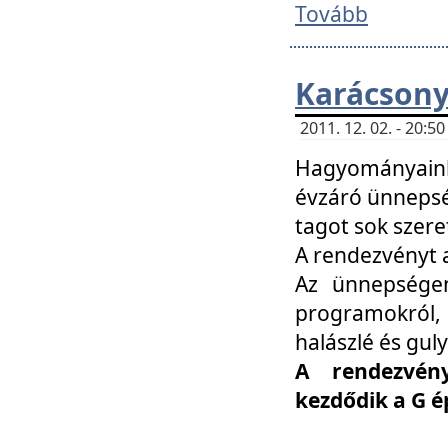
Tovább
Karácsony
2011. 12. 02. - 20:
Hagyományaink
évzáró ünnepség
tagot sok szere
A rendezvényt a
Az ünnepségen
programokról,
halászlé és guly
A rendezvén
kezdődik a G 