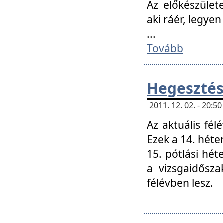
Az előkészület
aki ráér, legyen
...
Tovább
Hegesztés
2011. 12. 02. - 20:
Az aktuális fél
Ezek a 14. hét
15. pótlási hét
a vizsgaidősz
félévben lesz.