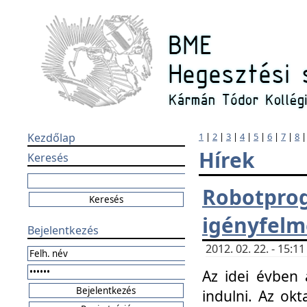
Kezdőlap
1
|
2
|
3
|
4
|
5
|
6
|
7
|
8
Hírek
Keresés
Robotpr
igényfelm
Bejelentkezés
2012. 02. 22. - 15:
Az idei évben 
indulni. Az o