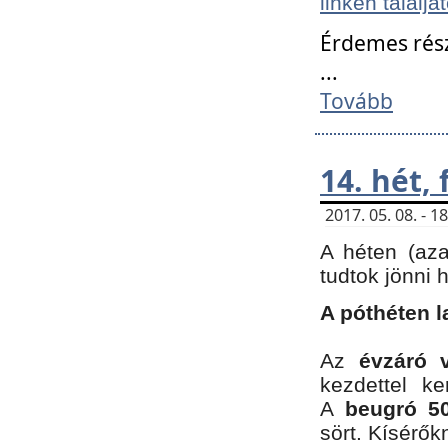
linken találjá
Érdemes rés
...
Tovább
14. hét,
2017. 05. 08. - 
A héten (az
tudtok jönni 
A póthéten l
Az
évzáró 
kezdettel k
A
beugró 50
sört. Kísérő