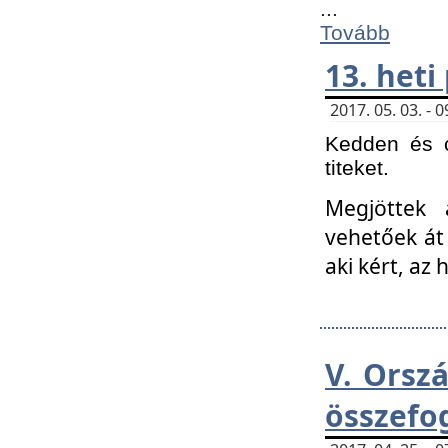
...
Tovább
13. heti
2017. 05. 03. -
Kedden és c
titeket.
Megjöttek 
vehetőek át
aki kért, az
V. Orsz
összefo