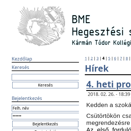
Kezdőlap
1
|
2
|
3
|
4
|
5
|
6
|
7
|
8
Hírek
Keresés
4. heti p
2018. 02. 26. - 18:
Bejelentkezés
Kedden a szokás
Csütörtökön csa
megrendezésre 
Az első forduló