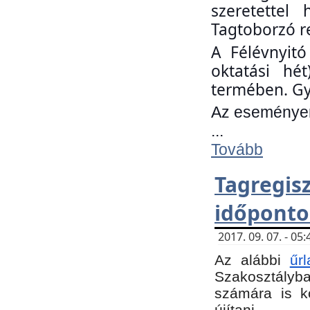
szeretettel
Tagtoborzó r
A Félévnyitó
oktatási hé
termében. Gy
Az eseményen 
...
Tovább
Tagregi
időponto
2017. 09. 07. - 0
Az alábbi
űr
Szakosztályba.
számára is k
újítani.