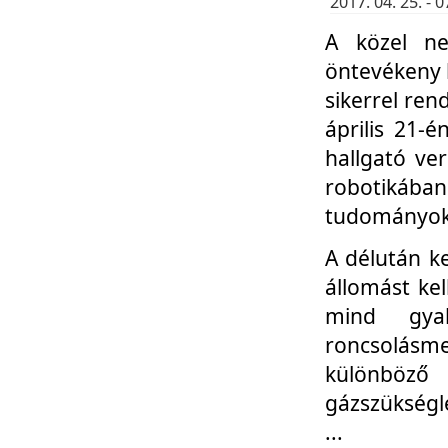
2017. 04. 25. -
A közel ne
öntevékeny k
sikerrel re
április 21-
hallgató ve
robotikáb
tudományok 
A délután k
állomást kel
mind gyak
roncsolás
különböző
gázszükségl
...