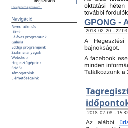
oktatási héten
Elfelejtettem a jelszavam...
további fordulók
Navigáció
GPONG - A
Bemutatkozás
2018. 02. 20. - 22:03
Hírek
Féléves programunk
A Hegesztési
Galéria
bajnokságot.
Eddigi programjaink
Szakmai anyagok
A facebook es
Webshop
Hegesztőgépeink
minden informáci
SzMSz
Találkozzunk a 3
Támogatóink
Elérhetőségeink
Tagregi
időpontok
2018. 02. 08. - 15
Az alábbi
űrl