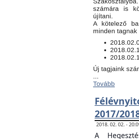
Szakosztályba.
számára is kö
újítani.
​A kötelező ba
minden tagnak m
​2018.02.
2018.02.
2018.02.1
Új tagjaink szá
...
Tovább
Félévn
2017/201
2018. 02. 02. - 20
A Hegeszté