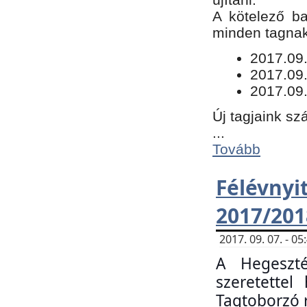
​A kötelező b
minden tagnak 
​2017.09
2017.09
2017.09.
Új tagjaink sz
...
Tovább
Félévn
2017/201
2017. 09. 07. - 
A Hegeszté
szeretette
Tagtoborzó 