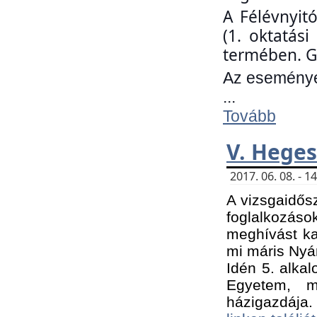
A Félévnyit
(1. oktatás
termében. G
Az eseményen
...
Tovább
V. Heges
2017. 06. 08. - 
A vizsgaidős
foglalkozás
meghívást ka
mi máris Nyár
Idén 5. alka
Egyetem, m
házigazdája.