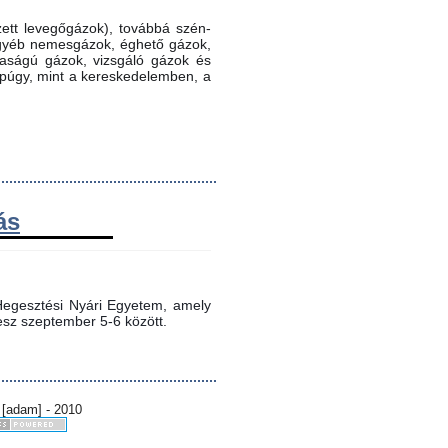
ett levegőgázok), továbbá szén-
 egyéb nemesgázok, éghető gázok,
ztaságú gázok, vizsgáló gázok és
ppúgy, mint a kereskedelemben, a
ás
egesztési Nyári Egyetem, amely 
sz szeptember 5-6 között.
 [adam] - 2010