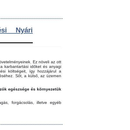
si Nyári
vetelményeinek. Ez növeli az ott
 a karbantartási időket és anyagi
ési költségeit, így hozzájárul a
éséhez. Sőt, a külső, az üzemen
gozók egészsége és környezetük
ás, forgácsolás, illetve egyéb