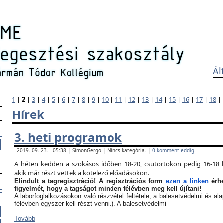
Ál
1
|
2
|
3
|
4
|
5
|
6
|
7
|
8
|
9
|
10
|
11
|
12
|
13
|
14
|
15
|
16
|
17
|
18
|
Hírek
3. heti programok
2019. 09. 23. - 05:38 | SimonGergo | Nincs kategória. |
0 komment eddig
A héten kedden a szokásos időben 18-20, csütörtökön pedig 16-18 k
akik már részt vettek a kötelező előadásokon.
Elindult a tagregisztráció! A regisztrációs form
ezen a linken
érhe
figyelmét, hogy a tagságot minden félévben meg kell újítani!
A laborfoglalkozásokon való részvétel feltétele, a balesetvédelmi és a
félévben egyszer kell részt venni.). A balesetvédelmi
...
Tovább