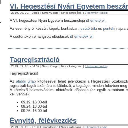
VI. Hegesztési Nyári Egyetem besz
2019. 09. 20. - 05:55 | SimonGergo | Nincs kategória. |
0 komment eddig
A VI. hegesztési Nyári Egyetem beszámolója
itt érhető el.
Az eseményről készült képek, bontásban,
csütörtöki
és
pénteki
napra a
A csütörtökön elhangzott előadások
itt érhetőek el.
Tagregisztráció
2019. 09. 18. - 04:57 | SimonGergo | Nincs kategória. |
0 komment eddig
Tagregisztráció!
Az
alábbi űrlap
kitöltésével lehet jelentkezni a Hegesztési Szakoszt
regisztrált tagok számára is kötelező, a tagságot minden félévben meg k
​A kötelező balesetvédelmi oktatások időpontja (az egyik oktatáson 
kell vennie):
09.19. 18:00-tól
09.24. 18:00-tól
09.26. 16:00-tól
Évnyitó, félévkezdés
2019. 09. 11. - 17:38 | SimonGergo | Nincs kategória. |
0 komment eddig