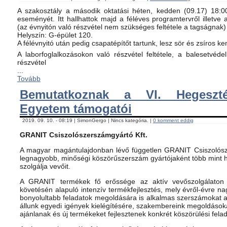
A szakosztály a második oktatási héten, kedden (09.17) 18:00-
eseményét. Itt hallhattok majd a féléves programtervről illetve 
(az évnyitón való részvétel nem szükséges feltétele a tagságnak)
Helyszín: G-épület 120.
A félévnyitó után pedig csapatépítőt tartunk, lesz sör és zsíros ke
A laborfoglalkozásokon való részvétel feltétele, a balesetvéd
részvétel
...
Tovább
Bemutatkoznak a VI. Hegeszté
Egyetem támogatói
2019. 09. 10. - 08:19 | SimonGergo | Nincs kategória. |
0 komment eddig
GRANIT Csiszolószerszámgyártó Kft.
A magyar magántulajdonban lévő független GRANIT Csiszolósz
legnagyobb, minőségi köszörűszerszám gyártójaként több mint h
szolgálja vevőit.
A GRANIT termékek fő erőssége az aktív vevőszolgálaton 
követésén alapuló intenzív termékfejlesztés, mely évről-évre na
bonyolultabb feladatok megoldására is alkalmas szerszámokat 
állunk egyedi igények kielégítésére, szakembereink megoldásoka
ajánlanak és új termékeket fejlesztenek konkrét köszörülési fela