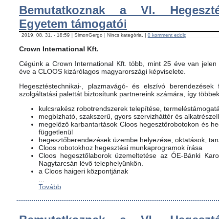
Bemutatkoznak a VI. Hegeszté
Egyetem támogatói
2019. 08. 31. - 18:59 | SimonGergo | Nincs kategória. |
0 komment eddig
Crown International Kft.
Cégünk a Crown International Kft. több, mint 25 éve van jelen 
éve a CLOOS kizárólagos magyarországi képviselete.
Hegesztéstechnikai-, plazmavágó- és elszívó berendezések f
szolgáltatási palettát biztosítunk partnereink számára, így többe
kulcsrakész robotrendszerek telepítése, termeléstámogat
megbízható, szakszerű, gyors szervizháttér és alkatrészel
megelőző karbantartások Cloos hegesztőrobotokon és h
függetlenül
hegesztőberendezések üzembe helyezése, oktatások, ta
Cloos robotokhoz hegesztési munkaprogramok írása
Cloos hegesztőlaborok üzemeltetése az ÓE-Bánki Karon
Nagytarcsán lévő telephelyünkön.
a Cloos haigeri központjának
...
Tovább