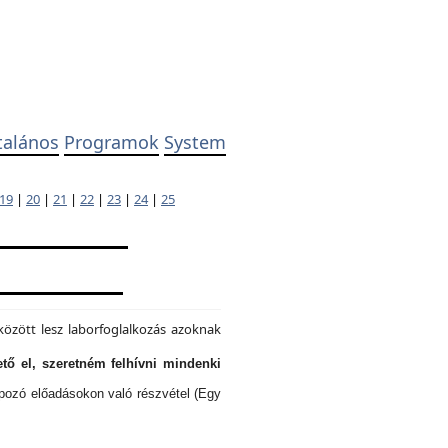
talános
Programok
System
19
|
20
|
21
|
22
|
23
|
24
|
25
özött lesz laborfoglalkozás azoknak
tő el, szeretném felhívni mindenki
lapozó előadásokon való részvétel (Egy