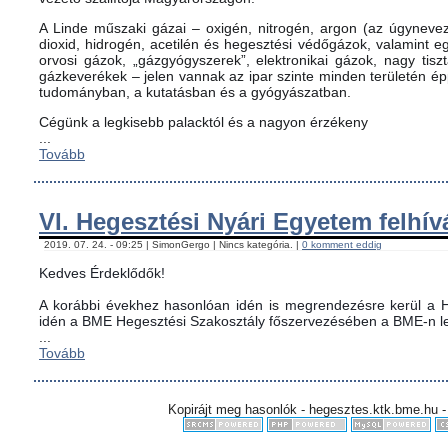
A Linde műszaki gázai – oxigén, nitrogén, argon (az úgynevez
dioxid, hidrogén, acetilén és hegesztési védőgázok, valamint
orvosi gázok, „gázgyógyszerek”, elektronikai gázok, nagy tis
gázkeverékek – jelen vannak az ipar szinte minden területén é
tudományban, a kutatásban és a gyógyászatban.
Cégünk a legkisebb palacktól és a nagyon érzékeny
...
Tovább
VI. Hegesztési Nyári Egyetem felhív
2019. 07. 24. - 09:25 | SimonGergo | Nincs kategória. |
0 komment eddig
Kedves Érdeklődők!
A korábbi évekhez hasonlóan idén is megrendezésre kerül a H
idén a BME Hegesztési Szakosztály főszervezésében a BME-n le
...
Tovább
Kopirájt meg hasonlók - hegesztes.ktk.bme.hu -