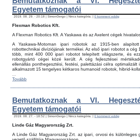
Bemutatkoznak a VI. Hegeszté
Egyetem támogatói
2019. 08. 29. - 20:18 | SimonGergo | Nincs kategória. |
0 komment eddig
Flexman Robotics Kft.
A Flexman Robotics Kft. A Yaskawa és az Axelent cégek hivatalo
A Yaskawa-Motoman ipari robotok az 1915-ben alapított 
robottechnikai divíziójának termékei. Az első ipari robotot a cég
több, mint 400 000 ipari robotot telepített világszerte, és ez
robotgyártó cégei közé került. A cég fejlesztései mértéka
ellenállás ponthegesztési, festési, palettázási célra optimalizált
alkalmazott 15 tengelyes kétkaros humanoid robotok, hibrid-koll
...
Tovább
Bemutatkoznak a VI. Hegeszté
Egyetem támogatói
2019. 08. 27. - 18:52 | SimonGergo | Nincs kategória. |
0 komment eddig
Linde Gáz Magyarország Zrt.
A Linde Gáz Magyarország Zrt. az ipari, orvosi és különleges
vezető szállítója Magyarországon.