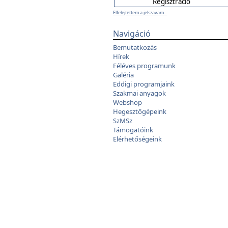
Elfelejtettem a jelszavam...
Navigáció
Bemutatkozás
Hírek
Féléves programunk
Galéria
Eddigi programjaink
Szakmai anyagok
Webshop
Hegesztőgépeink
SzMSz
Támogatóink
Elérhetőségeink