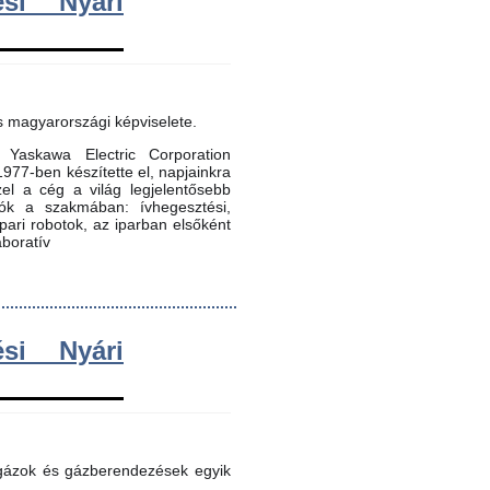
si Nyári
s magyarországi képviselete.
Yaskawa Electric Corporation
 1977-ben készítette el, napjainkra
zel a cég a világ legjelentősebb
dók a szakmában: ívhegesztési,
 ipari robotok, az iparban elsőként
aboratív
si Nyári
 gázok és gázberendezések egyik