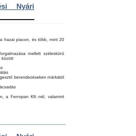
si Nyári
a hazai piacon, és több, mint 20
orgalmazása mellett széleskörű
k között:
ás
látás
egesztő berendezéseken márkától
nácsadás
, a Ferropan Kft.-nél, valamint