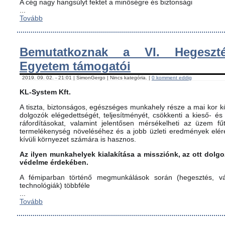
A cég nagy hangsúlyt fektet a minőségre és biztonsági
...
Tovább
Bemutatkoznak a VI. Hegeszté
Egyetem támogatói
2019. 09. 02. - 21:01 | SimonGergo | Nincs kategória. |
0 komment eddig
KL-System Kft.
A tiszta, biztonságos, egészséges munkahely része a mai kor kö
dolgozók elégedettségét, teljesítményét, csökkenti a kieső- és
ráfordításokat, valamint jelentősen mérsékelheti az üzem fűt
termelékenység növeléséhez és a jobb üzleti eredmények elér
kívüli környezet számára is hasznos.
Az ilyen munkahelyek kialakítása a missziónk, az ott dol
védelme érdekében.
A fémiparban történő megmunkálások során (hegesztés, vág
technológiák) többféle
...
Tovább