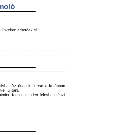
ámoló
 linkeken érhetőek el.
ályba. Az űrlap kitöltése a korábban
ell újítani.
minden tagnak minden félévben részt