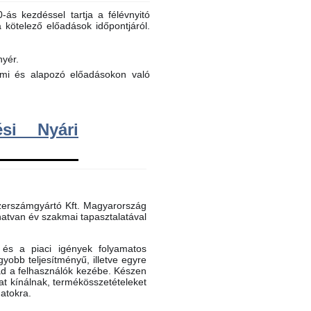
ás kezdéssel tartja a félévnyitó
a kötelező előadások időpontjáról.
nyér.
elmi és alapozó előadásokon való
si Nyári
erszámgyártó Kft. Magyarország
atvan év szakmai tapasztalatával
és a piaci igények folyamatos
gyobb teljesítményű, illetve egyre
ad a felhasználók kezébe. Készen
t kínálnak, termékösszetételeket
datokra.