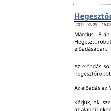
Hegesztőr
2012. 02. 29. - 15:
Március 8-án
Hegesztőrobo
előadásában.
Az előadás so
hegesztőroboto
Az előadás az 
Kérjük, aki sz
az alábbi linken