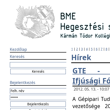
Kezdőlap
1
|
2
|
3
|
4
|
5
|
6
|
7
|
8
Hírek
Keresés
GTE - H
Ifjúsági 
Bejelentkezés
2012. 05. 13. - 10:
A Gépipari Tu
vezetősége 20