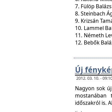
7. Fülöp Balázs
8. Steinbach Á
9. Krizsán Tam
10. Lammel Ba
11. Németh Le
12. Bebők Balá
Új fényké
2012. 03. 10. - 09
Nagyon sok új 
mostanában t
időszakról is. A