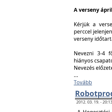
A verseny ápril
Kérjük a vers
perccel jelenje
verseny időtar
Nevezni 3-4 f
hiányos csapat
Nevezés előze
...
Tovább
Robotpro
2012. 03. 19. - 20:
A Hegesztési S