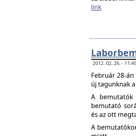
link
Laborbem
2012. 02. 26. - 11:
Február 28-án
új tagunknak a
A bemutatók 
bemutató sorá
és az ott megta
A bemutatókon 
miatt.