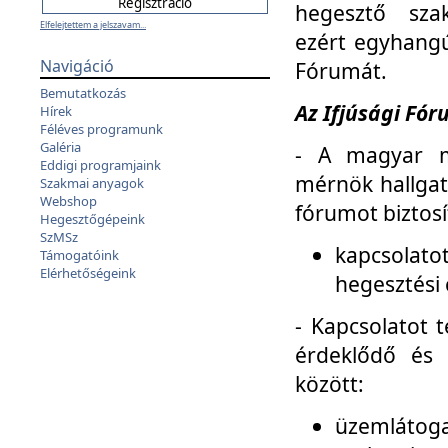
hegesztő sza
Elfelejtettem a jelszavam...
ezért egyhangú
Navigáció
Fórumát.
Bemutatkozás
Az Ifjúsági Fóru
Hírek
Féléves programunk
Galéria
- A magyar m
Eddigi programjaink
mérnök hallgat
Szakmai anyagok
Webshop
fórumot biztosí
Hegesztőgépeink
SzMSz
kapcsolat
Támogatóink
Elérhetőségeink
hegesztési 
- Kapcsolatot t
érdeklődő és 
között:
üzemlátoga