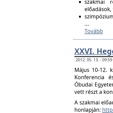
szakmai r
előadások, 
szimpózium
...
Tovább
XXVI. Heg
2012. 05. 13. - 09:
Május 10-12. k
Konferencia é
Óbudai Egyetem
vett részt a ko
A szakmai előa
honlapján:
http