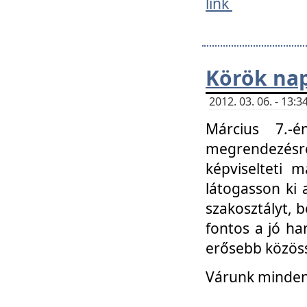
link
Körök na
2012. 03. 06. - 13
Március 7.-
megrendezésre
képviselteti 
látogasson ki 
szakosztályt, b
fontos a jó ha
erősebb közöss
Várunk mindenk