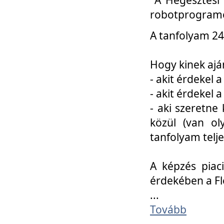
robotprogramo
A tanfolyam 24
Hogy kinek ajá
- akit érdekel 
- akit érdekel
- aki szeretne 
közül (van ol
tanfolyam telje
A képzés piac
érdekében a F
...
Tovább