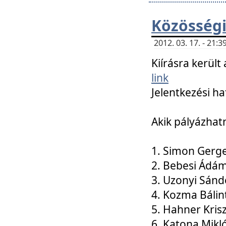
Közösségi
2012. 03. 17. - 21
Kiírásra kerül
link
Jelentkezési ha
Akik pályázhat
1. Simon Gerge
2. Bebesi Ádá
3. Uzonyi Sánd
4. Kozma Bálin
5. Hahner Kris
6. Katona Mikl