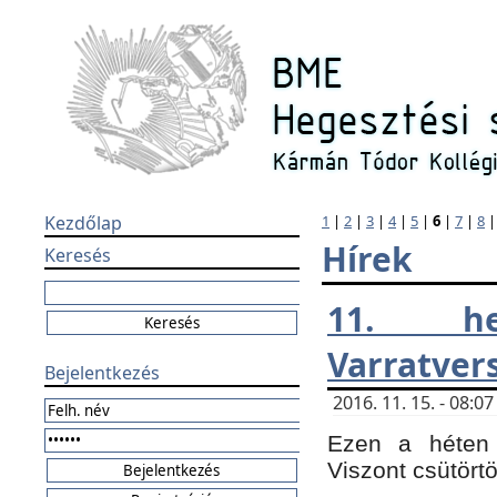
Kezdőlap
1
|
2
|
3
|
4
|
5
|
6
|
7
|
8
Hírek
Keresés
11. h
Varratver
Bejelentkezés
2016. 11. 15. - 08:
Ezen a héten 
Viszont csütört