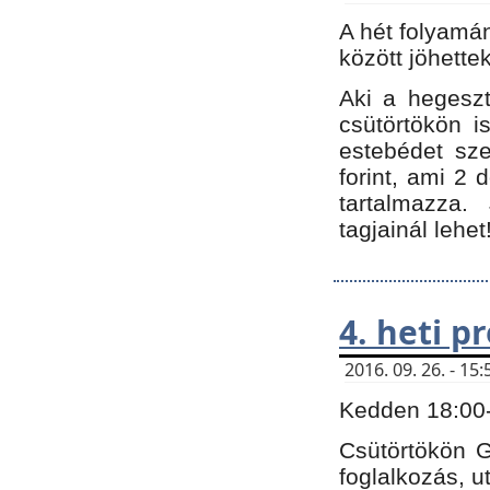
A hét folyamá
között jöhette
Aki a hegeszt
csütörtökön i
estebédet sze
forint, ami 2 
tartalmazza.
tagjainál lehet
4. heti 
2016. 09. 26. - 1
Kedden 18:00-t
Csütörtökön G
foglalkozás, ut