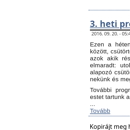
3. heti 
2016. 09. 20. - 0
Ezen a héte
között, csütör
azok akik ré
elmaradt: ut
alapozó csütör
nekünk és meg
További progr
estet tartunk 
...
Tovább
Kopirájt meg 