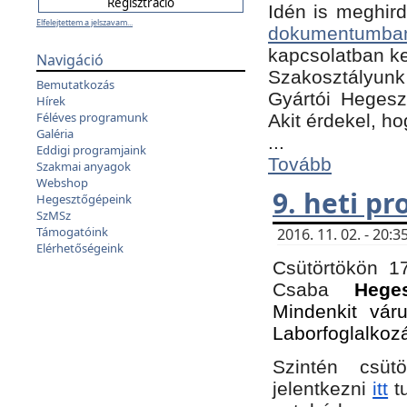
Idén is meghird
Elfelejtettem a jelszavam...
dokumentumba
kapcsolatban ke
Navigáció
Szakosztályunk 
Bemutatkozás
Gyártói Hegeszt
Hírek
Féléves programunk
Akit érdekel, h
Galéria
...
Eddigi programjaink
Tovább
Szakmai anyagok
Webshop
9. heti p
Hegesztőgépeink
SzMSz
Támogatóink
2016. 11. 02. - 20
Elérhetőségeink
Csütörtökön 17
Csaba
Hege
Mindenkit vár
Laborfoglalkoz
Szintén csüt
jelentkezni
itt
tu