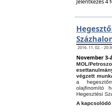
Jelentkezés 4 
Hegesz
Százhalo
2016. 11. 02. - 20
November 3-á
MOL/Petr
esettanulmá
végzett munká
a hegesztőm
olajfinomító 
Hegesztési Sz
A kapcsolódó