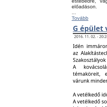
estebédre, va
előadáson.
...
Tovább
G épület 
2016. 11. 02. - 20
Idén immáro
az Alakításte
Szakosztályok
A kovácsolá
témaköreit, e
várunk minden
A vetélkedő id
A vetélkedő so