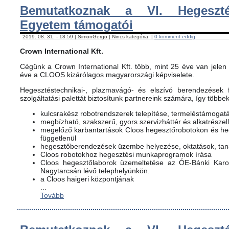
Bemutatkoznak a VI. Hegeszté
Egyetem támogatói
2019. 08. 31. - 18:59 | SimonGergo | Nincs kategória. |
0 komment eddig
Crown International Kft.
Cégünk a Crown International Kft. több, mint 25 éve van jelen 
éve a CLOOS kizárólagos magyarországi képviselete.
Hegesztéstechnikai-, plazmavágó- és elszívó berendezések f
szolgáltatási palettát biztosítunk partnereink számára, így többe
kulcsrakész robotrendszerek telepítése, termeléstámogat
megbízható, szakszerű, gyors szervizháttér és alkatrészel
megelőző karbantartások Cloos hegesztőrobotokon és h
függetlenül
hegesztőberendezések üzembe helyezése, oktatások, ta
Cloos robotokhoz hegesztési munkaprogramok írása
Cloos hegesztőlaborok üzemeltetése az ÓE-Bánki Karon
Nagytarcsán lévő telephelyünkön.
a Cloos haigeri központjának
...
Tovább