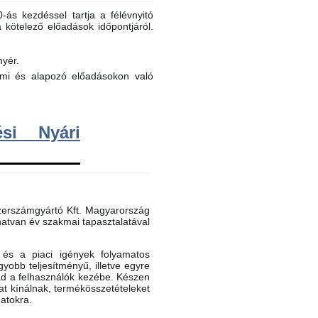
ás kezdéssel tartja a félévnyitó
a kötelező előadások időpontjáról.
nyér.
elmi és alapozó előadásokon való
si Nyári
erszámgyártó Kft. Magyarország
atvan év szakmai tapasztalatával
és a piaci igények folyamatos
gyobb teljesítményű, illetve egyre
ad a felhasználók kezébe. Készen
t kínálnak, termékösszetételeket
datokra.