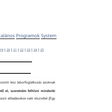
talános
Programok
System
19
|
20
|
21
|
22
|
23
|
24
|
25
özött lesz laborfoglalkozás azoknak
tő el, szeretném felhívni mindenki
lapozó előadásokon való részvétel (Egy