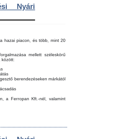
si Nyári
a hazai piacon, és több, mint 20
orgalmazása mellett széleskörű
k között:
ás
látás
egesztő berendezéseken márkától
nácsadás
, a Ferropan Kft.-nél, valamint