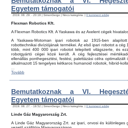
Bemutatkoznak a VI. Hegeszté
Egyetem támogatói
2019. 08. 29. - 20:18 | SimonGergo | Nincs kategória. |
0 komment eddig
Flexman Robotics Kft.
A Flexman Robotics Kft. A Yaskawa és az Axelent cégek hivatalo
A Yaskawa-Motoman ipari robotok az 1915-ben alapított 
robottechnikai divíziójának termékei. Az első ipari robotot a cég
több, mint 400 000 ipari robotot telepített világszerte, és ez
robotgyártó cégei közé került. A cég fejlesztései mértéka
ellenállás ponthegesztési, festési, palettázási célra optimalizált
alkalmazott 15 tengelyes kétkaros humanoid robotok, hibrid-koll
...
Tovább
Bemutatkoznak a VI. Hegeszté
Egyetem támogatói
2019. 08. 27. - 18:52 | SimonGergo | Nincs kategória. |
0 komment eddig
Linde Gáz Magyarország Zrt.
A Linde Gáz Magyarország Zrt. az ipari, orvosi és különleges
vezető szállítója Magyarországon.