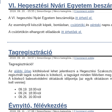
VI. Hegesztési Nyári Egyetem besz
2019. 09. 20. - 05:55 | SimonGergo | Nincs kategória. |
0 komment eddig
A VI. hegesztési Nyári Egyetem beszámolója
itt érhető el.
Az eseményről készült képek, bontásban,
csütörtöki
és
pénteki
napra a
A csütörtökön elhangzott előadások
itt érhetőek el.
Tagregisztráció
2019. 09. 18. - 04:57 | SimonGergo | Nincs kategória. |
0 komment eddig
Tagregisztráció!
Az
alábbi űrlap
kitöltésével lehet jelentkezni a Hegesztési Szakoszt
regisztrált tagok számára is kötelező, a tagságot minden félévben meg k
​A kötelező balesetvédelmi oktatások időpontja (az egyik oktatáson 
kell vennie):
09.19. 18:00-tól
09.24. 18:00-tól
09.26. 16:00-tól
Évnyitó, félévkezdés
2019. 09. 11. - 17:38 | SimonGergo | Nincs kategória. |
0 komment eddig