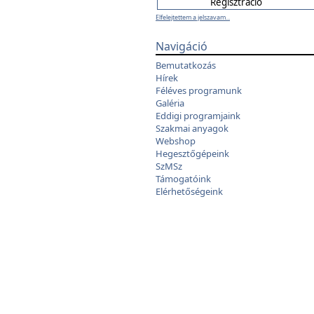
Elfelejtettem a jelszavam...
Navigáció
Bemutatkozás
Hírek
Féléves programunk
Galéria
Eddigi programjaink
Szakmai anyagok
Webshop
Hegesztőgépeink
SzMSz
Támogatóink
Elérhetőségeink