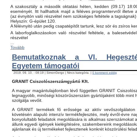
A szakosztály a második oktatási héten, kedden (09.17) 18:00-
eseményét. Itt hallhattok majd a féléves programtervről illetve 
(az évnyitón való részvétel nem szükséges feltétele a tagságnak)
Helyszín: G-épület 120.
A félévnyitó után pedig csapatépítőt tartunk, lesz sör és zsíros ke
A laborfoglalkozásokon való részvétel feltétele, a balesetvéd
részvétel
...
Tovább
Bemutatkoznak a VI. Hegeszté
Egyetem támogatói
2019. 09. 10. - 08:19 | SimonGergo | Nincs kategória. |
0 komment eddig
GRANIT Csiszolószerszámgyártó Kft.
A magyar magántulajdonban lévő független GRANIT Csiszolósz
legnagyobb, minőségi köszörűszerszám gyártójaként több mint h
szolgálja vevőit.
A GRANIT termékek fő erőssége az aktív vevőszolgálaton 
követésén alapuló intenzív termékfejlesztés, mely évről-évre na
bonyolultabb feladatok megoldására is alkalmas szerszámokat 
állunk egyedi igények kielégítésére, szakembereink megoldásoka
ajánlanak és új termékeket fejlesztenek konkrét köszörülési fela