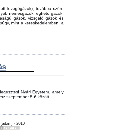
ett levegőgázok), továbbá szén-
 egyéb nemesgázok, éghető gázok,
ztaságú gázok, vizsgáló gázok és
ppúgy, mint a kereskedelemben, a
ás
egesztési Nyári Egyetem, amely 
sz szeptember 5-6 között.
 [adam] - 2010