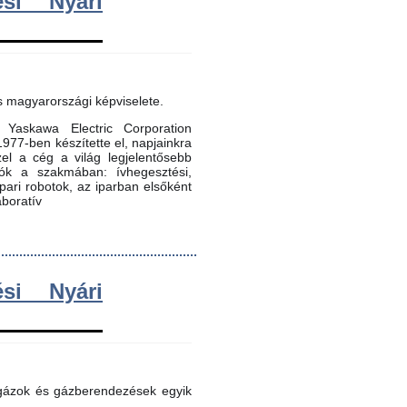
si Nyári
s magyarországi képviselete.
Yaskawa Electric Corporation
 1977-ben készítette el, napjainkra
zel a cég a világ legjelentősebb
dók a szakmában: ívhegesztési,
 ipari robotok, az iparban elsőként
aboratív
si Nyári
 gázok és gázberendezések egyik