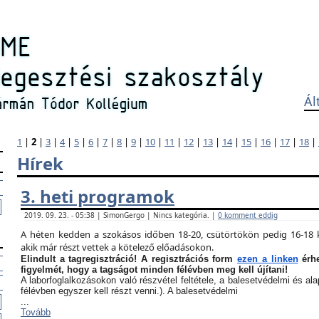
Ál
1
|
2
|
3
|
4
|
5
|
6
|
7
|
8
|
9
|
10
|
11
|
12
|
13
|
14
|
15
|
16
|
17
|
18
|
Hírek
3. heti programok
2019. 09. 23. - 05:38 | SimonGergo | Nincs kategória. |
0 komment eddig
A héten kedden a szokásos időben 18-20, csütörtökön pedig 16-18 k
akik már részt vettek a kötelező előadásokon.
Elindult a tagregisztráció! A regisztrációs form
ezen a linken
érhe
figyelmét, hogy a tagságot minden félévben meg kell újítani!
A laborfoglalkozásokon való részvétel feltétele, a balesetvédelmi és a
félévben egyszer kell részt venni.). A balesetvédelmi
...
Tovább