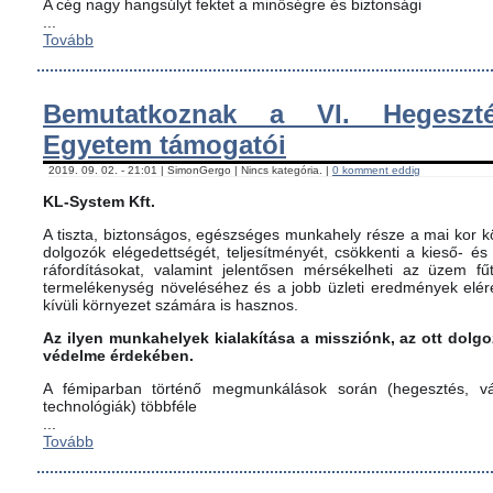
A cég nagy hangsúlyt fektet a minőségre és biztonsági
...
Tovább
Bemutatkoznak a VI. Hegeszté
Egyetem támogatói
2019. 09. 02. - 21:01 | SimonGergo | Nincs kategória. |
0 komment eddig
KL-System Kft.
A tiszta, biztonságos, egészséges munkahely része a mai kor kö
dolgozók elégedettségét, teljesítményét, csökkenti a kieső- és
ráfordításokat, valamint jelentősen mérsékelheti az üzem fűt
termelékenység növeléséhez és a jobb üzleti eredmények elér
kívüli környezet számára is hasznos.
Az ilyen munkahelyek kialakítása a missziónk, az ott dol
védelme érdekében.
A fémiparban történő megmunkálások során (hegesztés, vág
technológiák) többféle
...
Tovább