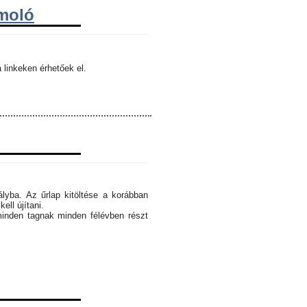
ámoló
 linkeken érhetőek el.
ályba. Az űrlap kitöltése a korábban
ell újítani.
minden tagnak minden félévben részt