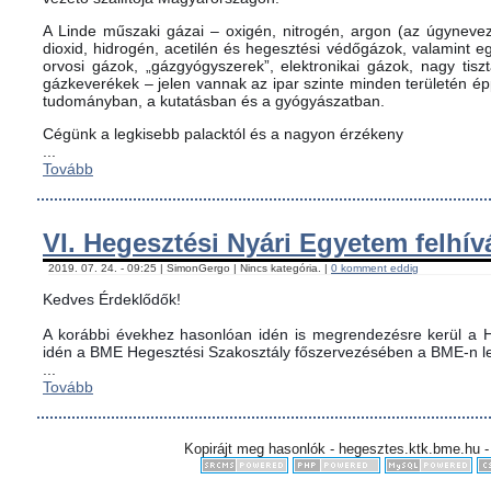
A Linde műszaki gázai – oxigén, nitrogén, argon (az úgynevez
dioxid, hidrogén, acetilén és hegesztési védőgázok, valamint
orvosi gázok, „gázgyógyszerek”, elektronikai gázok, nagy tis
gázkeverékek – jelen vannak az ipar szinte minden területén é
tudományban, a kutatásban és a gyógyászatban.
Cégünk a legkisebb palacktól és a nagyon érzékeny
...
Tovább
VI. Hegesztési Nyári Egyetem felhív
2019. 07. 24. - 09:25 | SimonGergo | Nincs kategória. |
0 komment eddig
Kedves Érdeklődők!
A korábbi évekhez hasonlóan idén is megrendezésre kerül a H
idén a BME Hegesztési Szakosztály főszervezésében a BME-n le
...
Tovább
Kopirájt meg hasonlók - hegesztes.ktk.bme.hu -