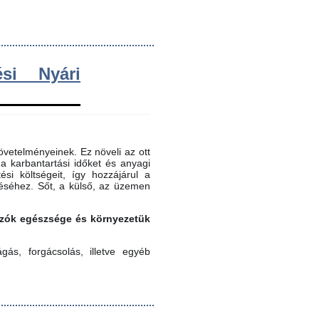
si Nyári
vetelményeinek. Ez növeli az ott
 a karbantartási időket és anyagi
ési költségeit, így hozzájárul a
éséhez. Sőt, a külső, az üzemen
gozók egészsége és környezetük
ás, forgácsolás, illetve egyéb