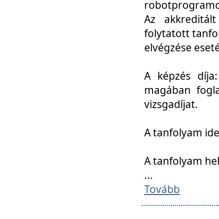
robotprogramoz
Az akkreditál
folytatott tan
elvégzése eset
A képzés díja
magában foglal
vizsgadíjat.
A tanfolyam ide
A tanfolyam he
...
Tovább