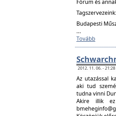
Fórum és annak
Tagszervezeink
Budapesti Műs
...
Tovább
Schwarchm
2012. 11. 06. - 21:
Az utazással k
aki tud szemé
tudna vinni Du
Akire illik 
bmeheginfo@gma
Köszönjük előre