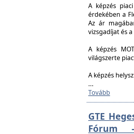
A képzés piac
érdekében a Fl
Az ár magában 
vizsgadíjat és a
A képzés MOT
világszerte pia
A képzés helys
...
Tovább
GTE Heges
Fórum -