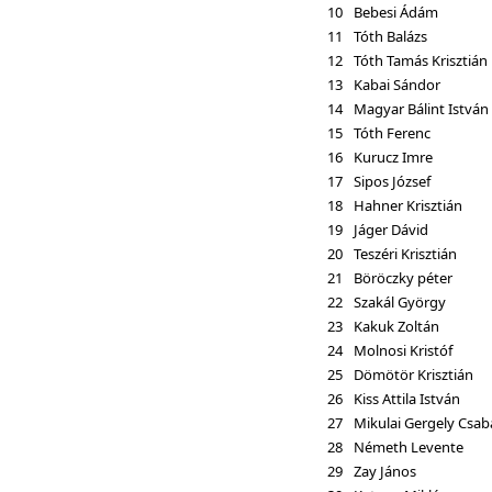
10
Bebesi Ádám
11
Tóth Balázs
12
Tóth Tamás Krisztián
13
Kabai Sándor
14
Magyar Bálint István
15
Tóth Ferenc
16
Kurucz Imre
17
Sipos József
18
Hahner Krisztián
19
Jáger Dávid
20
Teszéri Krisztián
21
Böröczky péter
22
Szakál György
23
Kakuk Zoltán
24
Molnosi Kristóf
25
Dömötör Krisztián
26
Kiss Attila István
27
Mikulai Gergely Csab
28
Németh Levente
29
Zay János