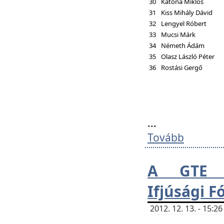
30
Katona Miklós
31
Kiss Mihály Dávid
32
Lengyel Róbert
33
Mucsi Márk
34
Németh Ádám
35
Olasz László Péter
36
Rostási Gergő
...
Tovább
A GTE H
Ifjúsági 
2012. 12. 13. - 15: