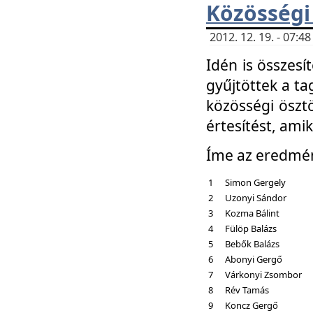
Közösségi
2012. 12. 19. - 07:
Idén is összesí
gyűjtöttek a ta
közösségi ösztö
értesítést, amik
Íme az eredmé
1
Simon Gergely
2
Uzonyi Sándor
3
Kozma Bálint
4
Fülöp Balázs
5
Bebők Balázs
6
Abonyi Gergő
7
Várkonyi Zsombor
8
Rév Tamás
9
Koncz Gergő