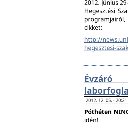
2012. június 2
Hegesztési Sza
programjairól,
cikket:
http://news.un
hegesztesi-szak
Évzáró 
laborfogl
2012. 12. 05. - 20:
Póthéten NIN
idén!