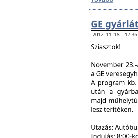
GE gyárlá
2012. 11. 18. - 17:
Sziasztok!
November 23.-á
a GE veresegyh
A program kb. 
után a gyárba
majd műhelytúr
lesz terítéken.
Utazás: Autóbu
Indulás: 8:00-k