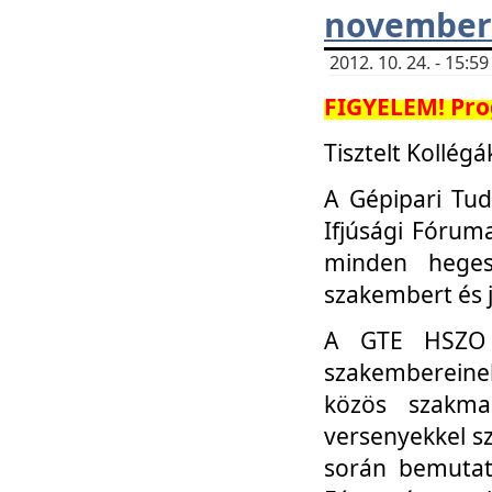
november 
2012. 10. 24. - 15:
FIGYELEM! Pro
Tisztelt Kollégá
A Gépipari Tu
Ifjúsági Fóru
minden heges
szakembert és 
A GTE HSZO I
szakembereinek
közös szakmai
versenyekkel sz
során bemutatk