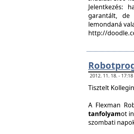
Jelentkezés: h
garantált, de
lemondaná vala
http://doodle.
Robotpro
2012. 11. 18. - 17:
Tisztelt Kollegi
A Flexman Robo
tanfolyam
ot i
szombati napo