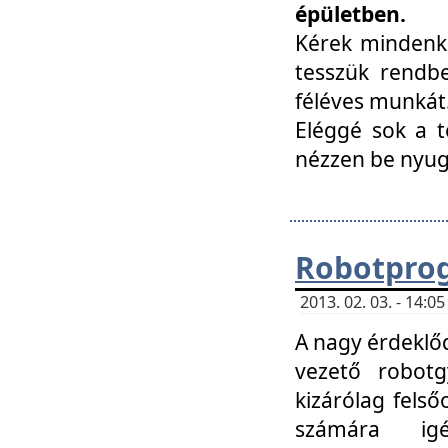
épületben.
Kérek mindenki
tesszük rendbe
féléves munkát
Eléggé sok a te
nézzen be nyu
Robotprog
2013. 02. 03. - 14:
A nagy érdeklőd
vezető robotg
kizárólag felső
számára ig