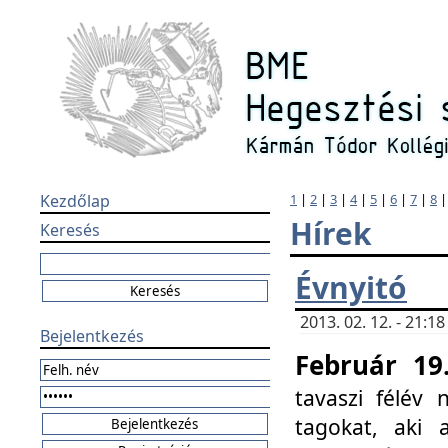
Kezdőlap
1
|
2
|
3
|
4
|
5
|
6
|
7
|
8
Hírek
Keresés
Évnyitó
2013. 02. 12. - 21:
Bejelentkezés
Február 19
tavaszi félév
tagokat, aki 