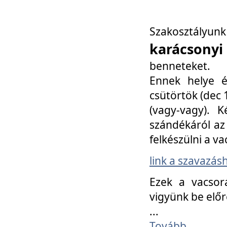
Szakosztály
karácsonyi
benneteket.
Ennek helye é
csütörtök (dec 1
(vagy-vagy). K
szándékáról az 
felkészülni a va
link a szavazás
Ezek a vacsor
vigyünk be előr
...
Tovább