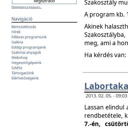
Szakosztály mu
Elfelejtettem a jelszavam...
A program kb. 1 
Navigáció
Akinek halaszth
Bemutatkozás
Hírek
Szakosztályba,
Féléves programunk
meg, ami a hon
Galéria
Eddigi programjaink
Szakmai anyagok
Ha kérdés van:
Webshop
Hegesztőgépeink
SzMSz
Támogatóink
Elérhetőségeink
Labortaka
2013. 02. 05. - 09:
Lassan elindul a
rendbetétele, k
7.-én, csütör