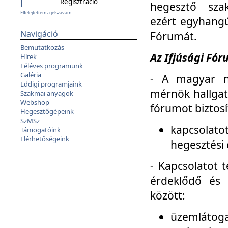
hegesztő sza
Elfelejtettem a jelszavam...
ezért egyhangú
Navigáció
Fórumát.
Bemutatkozás
Az Ifjúsági Fóru
Hírek
Féléves programunk
Galéria
- A magyar m
Eddigi programjaink
mérnök hallgat
Szakmai anyagok
Webshop
fórumot biztosí
Hegesztőgépeink
SzMSz
kapcsolat
Támogatóink
Elérhetőségeink
hegesztési 
- Kapcsolatot t
érdeklődő és 
között:
üzemlátoga