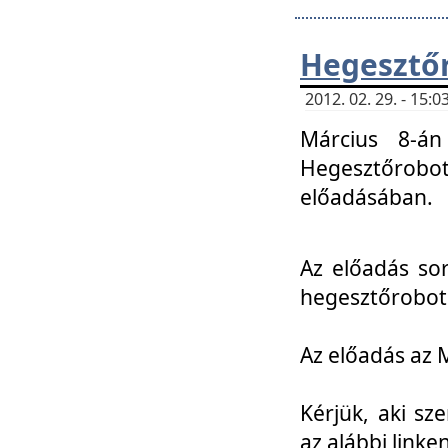
Hegesztőr
2012. 02. 29. - 15:
Március 8-án
Hegesztőrobo
előadásában.
Az előadás so
hegesztőroboto
Az előadás az 
Kérjük, aki sz
az alábbi linken