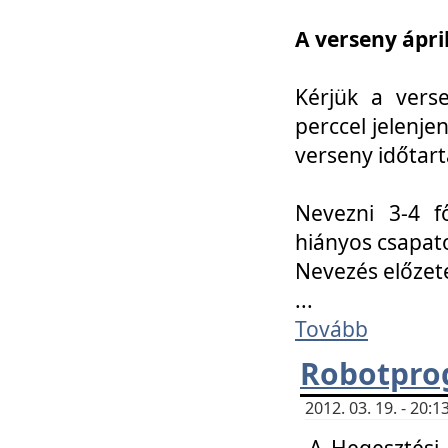
A verseny ápril
Kérjük a vers
perccel jelenje
verseny időtar
Nevezni 3-4 f
hiányos csapat
Nevezés előze
...
Tovább
Robotpro
2012. 03. 19. - 20:
A Hegesztési S