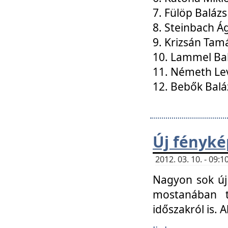
7. Fülöp Balázs
8. Steinbach Á
9. Krizsán Tam
10. Lammel Ba
11. Németh Le
12. Bebők Balá
Új fényké
2012. 03. 10. - 09
Nagyon sok új 
mostanában t
időszakról is. A