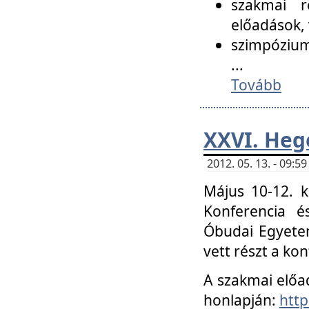
szakmai r
előadások, 
szimpózium
...
Tovább
XXVI. Heg
2012. 05. 13. - 09:
Május 10-12. k
Konferencia é
Óbudai Egyetem
vett részt a ko
A szakmai előa
honlapján:
http