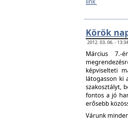
link
Körök na
2012. 03. 06. - 13
Március 7.-
megrendezésre
képviselteti 
látogasson ki 
szakosztályt, b
fontos a jó ha
erősebb közöss
Várunk mindenk