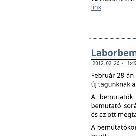
link
Laborbem
2012. 02. 26. - 11:
Február 28-án
új tagunknak a
A bemutatók 
bemutató sorá
és az ott megta
A bemutatókon 
miatt.