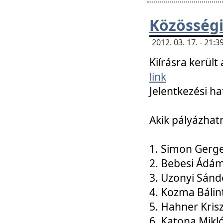
Közösségi
2012. 03. 17. - 21
Kiírásra kerül
link
Jelentkezési ha
Akik pályázhat
1. Simon Gerge
2. Bebesi Ádá
3. Uzonyi Sánd
4. Kozma Bálin
5. Hahner Kris
6. Katona Mikl