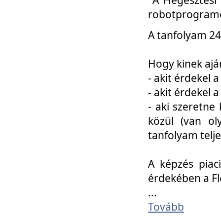
robotprogramo
A tanfolyam 24
Hogy kinek ajá
- akit érdekel 
- akit érdekel
- aki szeretne 
közül (van ol
tanfolyam telje
A képzés piac
érdekében a F
...
Tovább