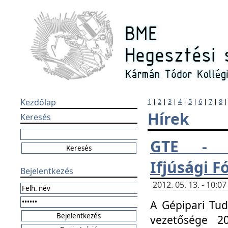
Kezdőlap
1
|
2
|
3
|
4
|
5
|
6
|
7
|
8
Hírek
Keresés
GTE - H
Ifjúsági 
Bejelentkezés
2012. 05. 13. - 10:
A Gépipari Tu
vezetősége 20