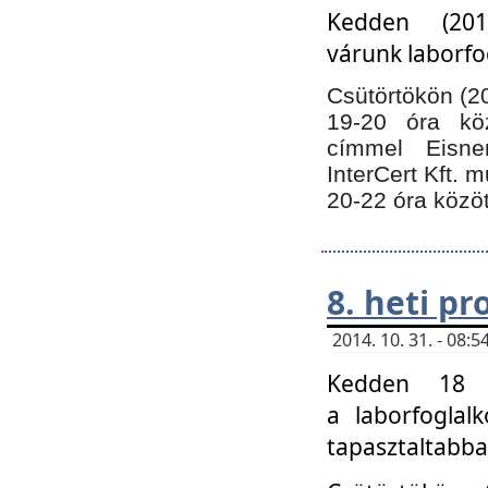
Kedden (201
várunk laborfo
Csütörtökön (20
19-20 óra kö
címmel Eisne
InterCert Kft. 
20-22 óra közöt
8. heti p
2014. 10. 31. - 08
Kedden 18 ó
a laborfoglal
tapasztaltabba