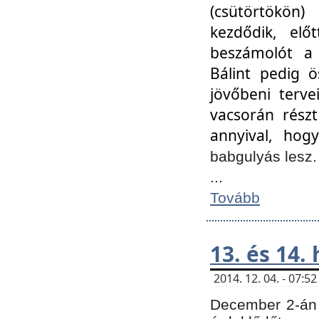
(csütörtökön
kezdődik, elő
beszámolót a 
Bálint pedig ö
jövőbeni terve
vacsorán részt
annyival, hogy
babgulyás lesz
...
Tovább
13. és 14.
2014. 12. 04. - 07:
December 2-án 