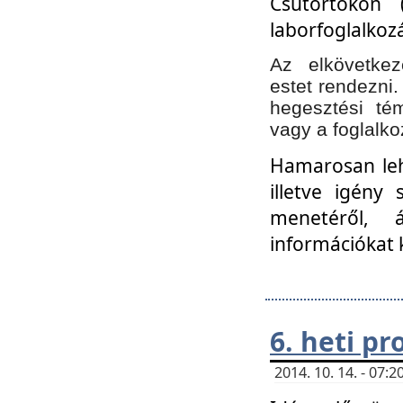
Csütörtökön 
laborfoglalkozá
Az elkövetke
estet rendezni
hegesztési té
vagy a foglalko
Hamarosan lehe
illetve igény
menetéről, á
információkat 
6. heti p
2014. 10. 14. - 07