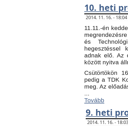
10. heti 
2014. 11. 16. - 18:
11.11.-én kedde
megrendezésre 
és Technológ
hegesztéssel k
adnak elő. Az o
között nyitva ál
Csütörtökön 16
pedig a TDK Kon
meg. Az előadá
...
Tovább
9. heti p
2014. 11. 16. - 18