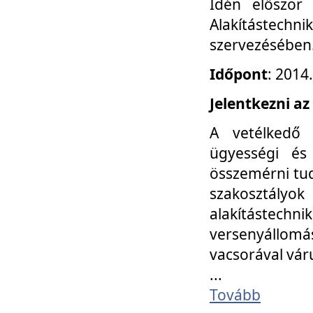
Idén először
Alakítástechni
szervezésében
Időpont
: 2014
Jelentkezni az
A vetélkedő 
ügyességi és
összemérni tud
szakosztályok 
alakítástec
versenyállom
vacsorával vár
...
Tovább