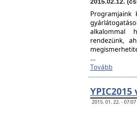
2015.02.12. (cs
Programjaink k
gyárlátogatáso
alkalommal h
rendezünk, ah
megismerhetite
...
Tovább
YPIC2015 
2015. 01. 22. - 07: