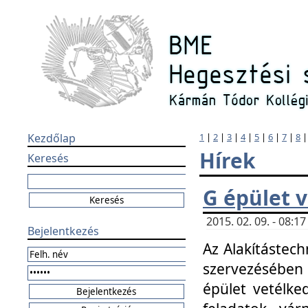
Kezdőlap
1
|
2
|
3
|
4
|
5
|
6
|
7
|
8
Hírek
Keresés
G épület 
2015. 02. 09. - 08:
Bejelentkezés
Az Alakítástech
szervezésében
épület vetélke