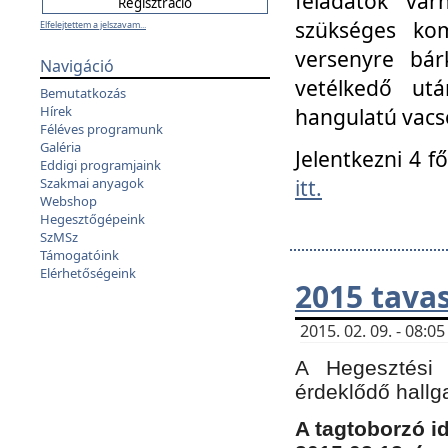
feladatok vá
szükséges kom
Elfelejtettem a jelszavam...
versenyre bár
Navigáció
vetélkedő ut
Bemutatkozás
Hírek
hangulatú vacso
Féléves programunk
Galéria
Jelentkezni 4 f
Eddigi programjaink
itt.
Szakmai anyagok
Webshop
Hegesztőgépeink
SzMSz
Támogatóink
Elérhetőségeink
2015 tavas
2015. 02. 09. - 08:
A Hegesztési 
érdeklődő hallg
A tagtoborzó i