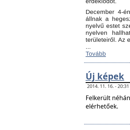
érdeklődőt.
December 4-én
állnak a hegesz
nyelvű estet sz
nyelven hallh
területeiről. A
...
Tovább
Új képek
2014. 11. 16. - 20:
Felkerült néhán
elérhetőek.