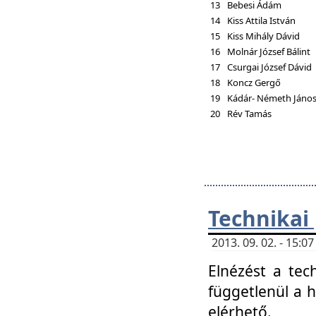
13
Bebesi Ádám
14
Kiss Attila István
15
Kiss Mihály Dávid
16
Molnár József Bálint
17
Csurgai József Dávid
18
Koncz Gergő
19
Kádár- Németh Jáno
20
Rév Tamás
Technikai
2013. 09. 02. - 15:
Elnézést a tec
függetlenül a 
elérhető.