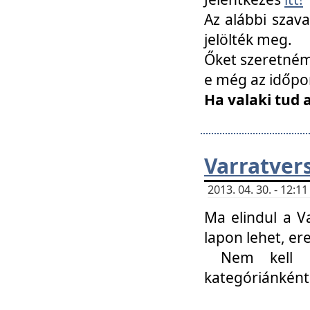
Az alábbi szav
jelölték meg.
Őket szeretném 
e még az időpo
Ha valaki tud 
Varratver
2013. 04. 30. - 12:
Ma elindul a V
lapon lehet, er
Nem kell mi
kategóriánként 