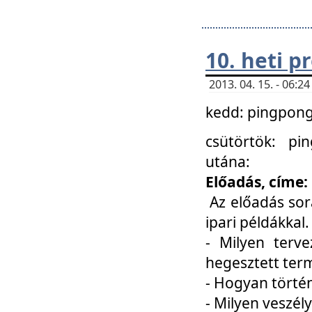
10. heti 
2013. 04. 15. - 06:
kedd: pingpong 
csütörtök: pi
utána:
Előadás, címe:
Az előadás sor
ipari példákkal
- Milyen terve
hegesztett ter
- Hogyan törté
- Milyen veszély