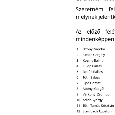
Szeretném fel
melynek jelent
Az előző fél
mindenképpen a
1
Uzonyi Sándor
2
Simon Gergely
3
Kozma Bálint
4
Fülöp Balázs
5
Bebők Balázs
6
Tóth Balázs
7
Sípos józsef
8
Abonyi Gergő
9
Várkonyi Zsombor
10
Adler György
11
Tóth Tamás Krisztián
12
Steinbach Ágoston