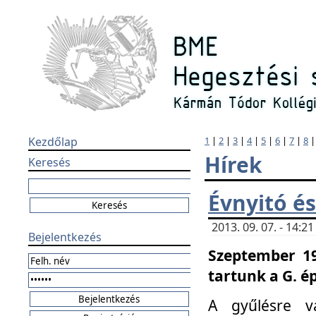
Kezdőlap
1
|
2
|
3
|
4
|
5
|
6
|
7
|
8
Hírek
Keresés
Évnyitó és
2013. 09. 07. - 14:
Bejelentkezés
Szeptember 19
tartunk a G. é
A gyűlésre v