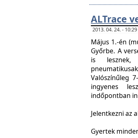
ALTrace v
2013. 04. 24. - 10:
Május 1.-én (m
Győrbe. A vers
is lesznek
pneumatikusak
Valószínűleg 7
ingyenes lesz
indőpontban in
Jelentkezni az a
Gyertek mindenk