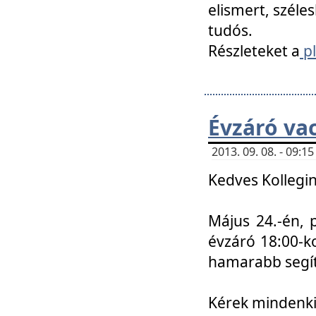
elismert, széle
tudós.
Részleteket a
pl
Évzáró va
2013. 09. 08. - 09:
Kedves Kollegin
Május 24.-én, 
évzáró 18:00-ko
hamarabb segít
Kérek mindenkit