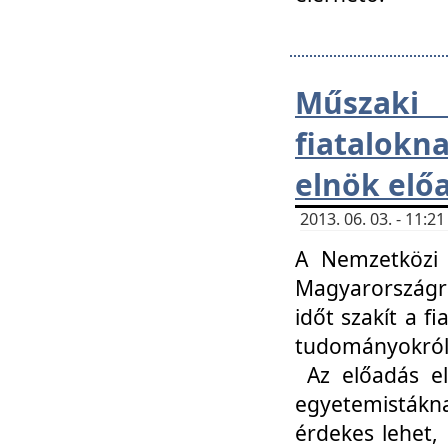
Műsza
fiatalokn
elnök elő
2013. 06. 03. - 11:
A Nemzetközi 
Magyarországr
időt szakít a f
tudományokról 
Az előadás el
egyetemisták
érdekes lehet,