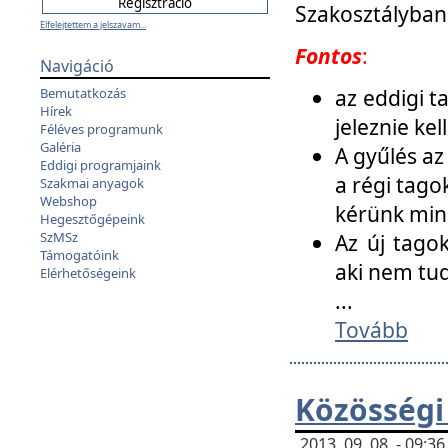
Szakosztályban
Elfelejtettem a jelszavam...
Fontos
:
Navigáció
az eddigi 
Bemutatkozás
Hírek
jeleznie ke
Féléves programunk
Galéria
A gyűlés az
Eddigi programjaink
a régi tago
Szakmai anyagok
Webshop
kérünk min
Hegesztőgépeink
SzMSz
Az új tago
Támogatóink
aki nem tud
Elérhetőségeink
...
Tovább
Közösségi
2013. 09. 08. - 09: