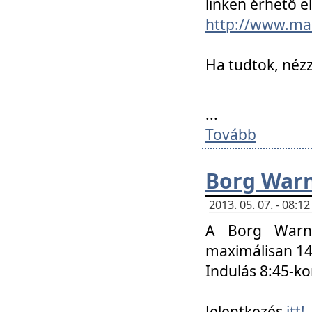
linken érhető el
http://www.mac
Ha tudtok, nézz
...
Tovább
Borg Warn
2013. 05. 07. - 08:
A Borg Warne
maximálisan 14 
Indulás 8:45-ko
Jelentkezés
itt!