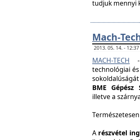
tudjuk mennyi k
Mach-Tech 
2013. 05. 14. - 12:
MACH-TECH
technológiai és
sokoldalúságát
BME Gépész S
illetve a szárn
Természetesen
A
részvétel in