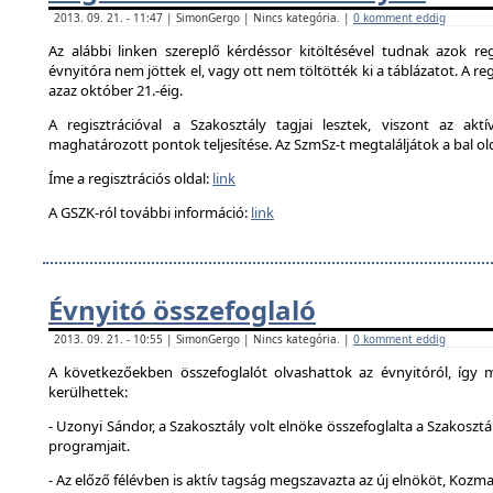
2013. 09. 21. - 11:47 | SimonGergo | Nincs kategória. |
0 komment eddig
Az alábbi linken szereplő kérdéssor kitöltésével tudnak azok reg
évnyitóra nem jöttek el, vagy ott nem töltötték ki a táblázatot. A reg
azaz október 21.-éig.
A regisztrációval a Szakosztály tagjai lesztek, viszont az akt
maghatározott pontok teljesítése. Az SzmSz-t megtaláljátok a bal ol
Íme a regisztrációs oldal:
link
A GSZK-ról további információ:
link
Évnyitó összefoglaló
2013. 09. 21. - 10:55 | SimonGergo | Nincs kategória. |
0 komment eddig
A következőekben összefoglalót olvashattok az évnyitóról, így
kerülhettek:
- Uzonyi Sándor, a Szakosztály volt elnöke összefoglalta a Szakosztá
programjait.
- Az előző félévben is aktív tagság megszavazta az új elnököt, Kozma