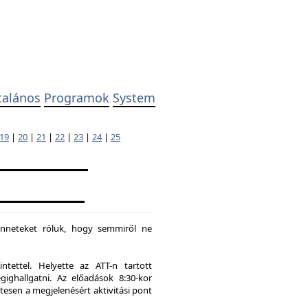
talános
Programok
System
19
|
20
|
21
|
22
|
23
|
24
|
25
enneteket róluk, hogy semmiről ne
tettel. Helyette az ATT-n tartott
hallgatni. Az előadások 8:30-kor
tesen a megjelenésért aktivitási pont