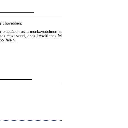
csit bővebben:
ező előadáson és a munkavédelmen is
dtak részt venni, azok készüljenek fel
ól felelni.