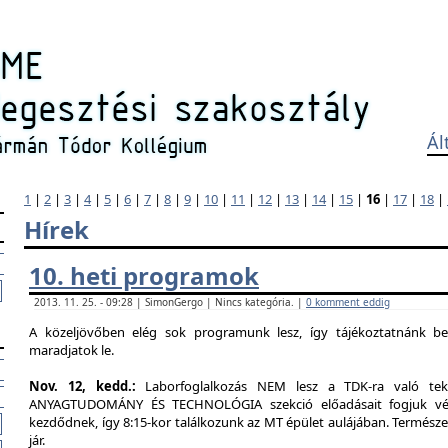
Ál
1
|
2
|
3
|
4
|
5
|
6
|
7
|
8
|
9
|
10
|
11
|
12
|
13
|
14
|
15
|
16
|
17
|
18
|
Hírek
10. heti programok
2013. 11. 25. - 09:28 | SimonGergo | Nincs kategória. |
0 komment eddig
A közeljövőben elég sok programunk lesz, így tájékoztatnánk b
maradjatok le.
Nov. 12, kedd.:
Laborfoglalkozás NEM lesz a TDK-ra való tekin
ANYAGTUDOMÁNY ÉS TECHNOLÓGIA szekció előadásait fogjuk végig
kezdődnek, így 8:15-kor találkozunk az MT épület aulájában. Természe
jár.