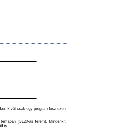
okon kívül csak egy program lesz ezen
s témában (G120-as terem). Mindenkit
ől is.