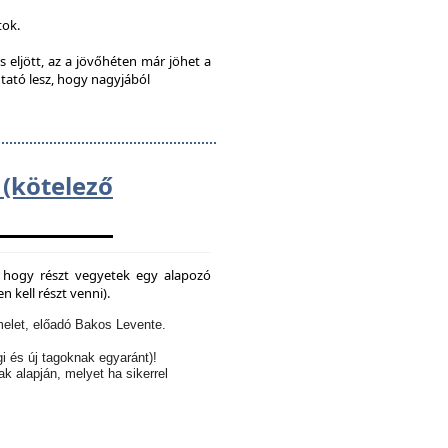
tok.
s eljött, az a jövőhéten már jöhet a
utató lesz, hogy nagyjából
kötelező
e, hogy részt vegyetek egy alapozó
 kell részt venni).
elet, előadó Bakos Levente.
i és új tagoknak egyaránt)!
ak alapján, melyet ha sikerrel