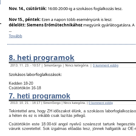
Nov. 14., csütörtök:
16:00-20:00-ig a szokásos foglalkozás lesz.
Nov 15., péntek:
Ezen a napon több eseményünk is lesz:
délelőtt:
Siemens Erőműtechnikához
megyünk gyárlátogatásra. A
...
Tovább
8. heti programok
2013. 11. 23. - 10:57 | SimonGergo | Nincs kategória. |
0 komment eddig
Szokásos laborfoglalkozások:
Kedden 18-20
Csütörtökön 16-18
7. heti programok
2013. 10. 21. - 16:17 | SimonGergo | Nincs kategória. |
0 komment eddig
Tekintettel arra, hogy ZH időszakot élünk, a szokásos laborfoglalkozás
a héten és ez is inkább csak lazítás jellegű.
Csütörtökön este 18.00-tól angol nyelvű szeánszot tartunk hegeszté
várunk szeretettel. Sok izgalmas előadás lesz, jönnek hallgatók az OE-r