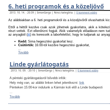
6. heti programok és a közeljövő
2013. 10. 14. - 20:39 | SimonGergo | Nincs kategória. |
0 komment eddig
Az alábbiakban a 6. heti programokról és a közeljövőről olvashattok ki
Ettől a héttől kezdve csak azok jöhetnek gyakorlatra, akik a kötel
részt vettek. Ezt ellenőrizni fogjuk. Akik valamelyik előadáson nem tu
az anyagból (
itt
) és keressék a laborfelelőst, hogy le tudjanak az anyagb
K
edd:
Sima hegesztési gyakorlat lesz.
Csütörtök:
16:00-tól kezdve hegesztési gyakorlat,
...
Tovább
Linde gyárlátogatás
2013. 10. 09. - 20:10 | SimonGergo | Nincs kategória. |
0 komment eddig
A pénteki gyárlátogatásról bővebb infók:
Hely még van, az alábbi linken lehet jelentkezni:
link
Pénteken 15:00-kor indulunk a Kármán koli elől a Linde budapesti
...
Tovább