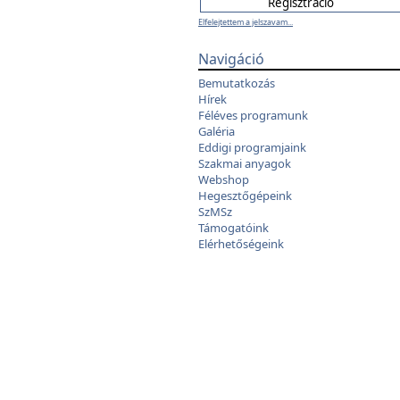
Elfelejtettem a jelszavam...
Navigáció
Bemutatkozás
Hírek
Féléves programunk
Galéria
Eddigi programjaink
Szakmai anyagok
Webshop
Hegesztőgépeink
SzMSz
Támogatóink
Elérhetőségeink