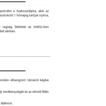
isztrálni a Szakosztályba, akik az
isztrációt 1 hónapig tartjuk nyitva,
ív tagság feltétele az SzMSz-ben
dali sávban.
 minden elhangzott témáról képbe
ly tevékenységét és az elmúlt félév
 Bálintot.