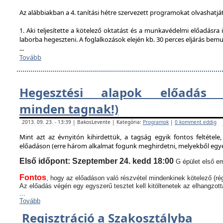
Az alábbiakban a 4. tanítási hétre szervezett programokat olvashatjá
1. Aki teljesítette a kötelező oktatást és a munkavédelmi előadásra i
laborba hegeszteni. A foglalkozások elején kb. 30 perces eljárás bem
...
Tovább
Hegesztési alapok előadás (
minden tagnak!)
2013. 09. 23. - 13:39 | BakosLevente | Kategória:
Programok
|
0 komment eddig
Mint azt az évnyitón kihirdettük, a tagság egyik fontos feltétel
előadáson (erre három alkalmat fogunk meghirdetni, melyekből egyen
Első időpont: Szeptember 24. kedd 18:00
G épület első em
Fontos
, hogy az előadáson való részvétel mindenkinek kötelező (rég
Az előadás végén egy egyszerű tesztet kell kitöltenetek az elhangzott
...
Tovább
Regisztráció a Szakosztályba