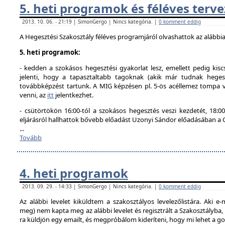
5. heti programok és féléves terve
2013. 10. 06. - 21:19 | SimonGergo | Nincs kategória. |
0 komment eddig
A Hegesztési Szakosztály féléves programjáról olvashattok az alábbi
5. heti programok:
- kedden a szokásos hegesztési gyakorlat lesz, emellett pedig kisc
jelenti, hogy a tapasztaltabb tagoknak (akik már tudnak hegesz
továbbképzést tartunk. A MIG képzésen pl. 5-ös acéllemez tompa va
venni, az
itt
jelentkezhet.
- csütörtökön 16:00-tól a szokásos hegesztés veszi kezdetét, 18
eljárásról hallhattok bővebb előadást Uzonyi Sándor előadásában a
...
Tovább
4. heti programok
2013. 09. 29. - 14:33 | SimonGergo | Nincs kategória. |
0 komment eddig
Az alábbi levelet kiküldtem a szakosztályos levelezőlistára. Aki e-
meg) nem kapta meg az alábbi levelet és regisztrált a Szakosztályba
ra küldjön egy emailt, és megpróbálom kideríteni, hogy mi lehet a g