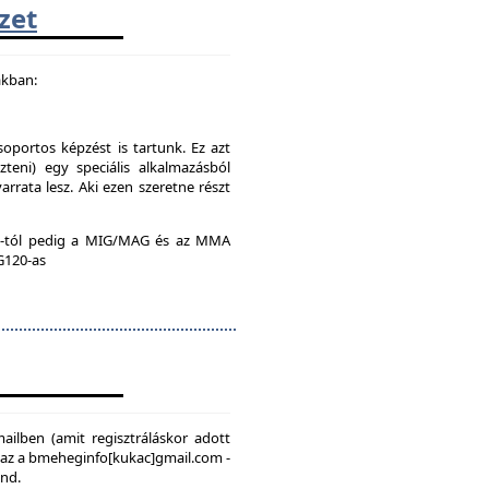
zet
akban:
soportos képzést is tartunk. Ez azt
teni) egy speciális alkalmazásból
rrata lesz. Aki ezen szeretne részt
:00-tól pedig a MIG/MAG és az MMA
 G120-as
mailben (amit regisztráláskor adott
, az a bmeheginfo[kukac]gmail.com -
ond.