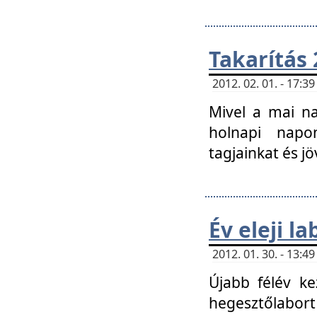
Takarítás 
2012. 02. 01. - 17:
Mivel a mai na
holnapi napon
tagjainkat és jö
Év eleji l
2012. 01. 30. - 13:
Újabb félév ke
hegesztőlabort 