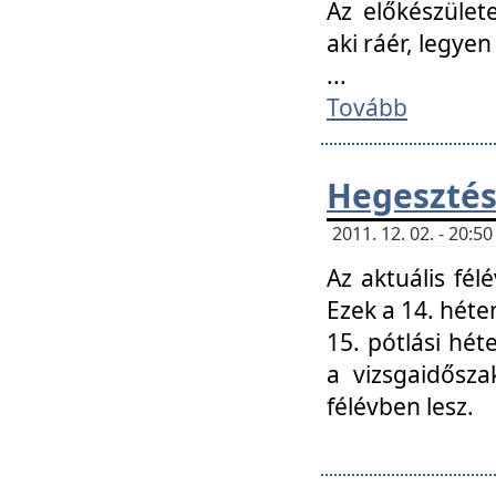
Az előkészület
aki ráér, legyen
...
Tovább
Hegesztés
2011. 12. 02. - 20:
Az aktuális fél
Ezek a 14. hét
15. pótlási hét
a vizsgaidősz
félévben lesz.