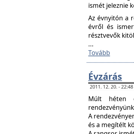
ismét jeleznie k
Az évnyitón a 
évről és ismer
résztvevők kitö
...
Tovább
Évzárás
2011. 12. 20. - 22:
Múlt héten c
rendezvényünk, 
A rendezvényen 
és a megítélt k
A rangsor ismét