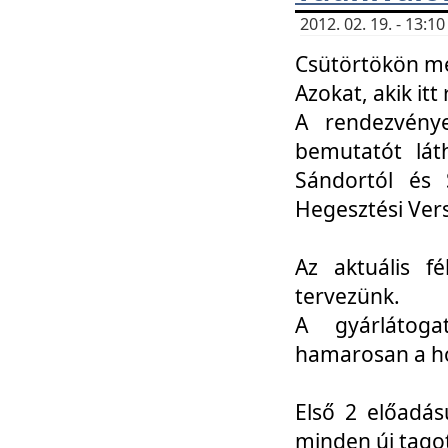
2012. 02. 19. - 13:
Csütörtökön me
Azokat, akik itt 
A rendezvénye
bemutatót lát
Sándortól és 
Hegesztési Ver
Az aktuális f
tervezünk.
A gyárlátoga
hamarosan a h
Első 2 előadás
minden új tago