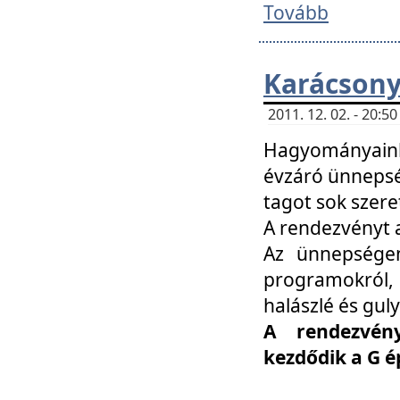
Tovább
Karácsony
2011. 12. 02. - 20:
Hagyományaink
évzáró ünnepség
tagot sok szere
A rendezvényt a
Az ünnepségen
programokról,
halászlé és guly
A rendezvén
kezdődik a G 