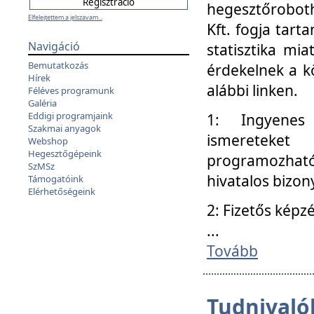
hegesztőroboth
Elfelejtettem a jelszavam...
Kft. fogja tart
Navigáció
statisztika mi
Bemutatkozás
érdekelnek a k
Hírek
alábbi linken.
Féléves programunk
Galéria
Eddigi programjaink
1: Ingyenes k
Szakmai anyagok
ismereteket
Webshop
Hegesztőgépeink
programozhat
SzMSz
hivatalos bizon
Támogatóink
Elérhetőségeink
2: Fizetős képz
...
Tovább
Tudnivalók