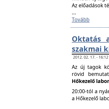
Az előadások 
...
Tovább
Oktatás 
szakmai k
2012. 02. 17. - 16:
Az új tagok k
rövid bemuta
Hőkezelő labo
20:00-tól a nyá
a Hőkezelő lab