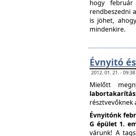
hogy február 
rendbeszedni a 
is jöhet, ahog
mindenkire.
Évnyitó és
2012. 01. 21. - 09:
Mielőtt megn
labortakarítás
résztvevőknek a 
Évnyitónk febr
G épület 1. e
várunk! A tag