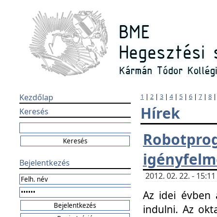
Kezdőlap
1
|
2
|
3
|
4
|
5
|
6
|
7
|
8
Hírek
Keresés
Robotpr
igényfelm
Bejelentkezés
2012. 02. 22. - 15:
Az idei évben 
indulni. Az o