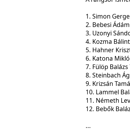
1. Simon Gerge
2. Bebesi Ádám
3. Uzonyi Sánd
4. Kozma Bálin
5. Hahner Krisz
6. Katona Mikl
7. Fülöp Balázs
8. Steinbach Á
9. Krizsán Tam
10. Lammel Bal
11. Németh Le
12. Bebők Balá
...