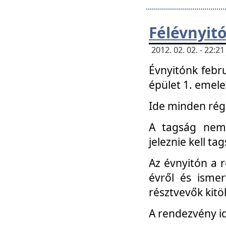
Félévnyit
2012. 02. 02. - 22:
Évnyitónk febru
épület 1. emele
Ide minden régi
A tagság nem
jeleznie kell ta
Az évnyitón a 
évről és ismer
résztvevők kitö
A rendezvény id