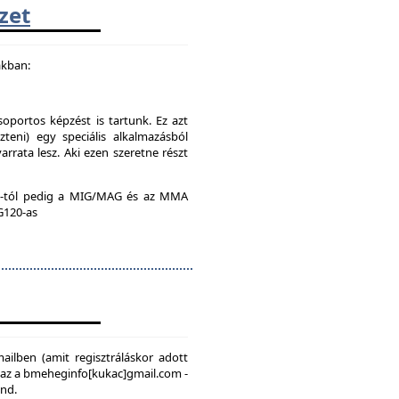
zet
akban:
soportos képzést is tartunk. Ez azt
teni) egy speciális alkalmazásból
rrata lesz. Aki ezen szeretne részt
:00-tól pedig a MIG/MAG és az MMA
 G120-as
mailben (amit regisztráláskor adott
, az a bmeheginfo[kukac]gmail.com -
ond.