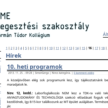
Ál
1
|
2
|
3
|
4
|
5
|
6
|
7
|
8
|
9
|
10
|
11
|
12
|
13
|
14
|
15
|
16
|
17
|
18
|
Hírek
10. heti programok
2013. 11. 25. - 09:28 | SimonGergo | Nincs kategória. |
0 komment eddig
A közeljövőben elég sok programunk lesz, így tájékoztatnánk b
maradjatok le.
Nov. 12, kedd.:
Laborfoglalkozás NEM lesz a TDK-ra való tekin
ANYAGTUDOMÁNY ÉS TECHNOLÓGIA szekció előadásait fogjuk végig
kezdődnek, így 8:15-kor találkozunk az MT épület aulájában. Természe
jár.