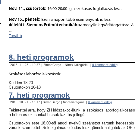
Nov. 14., csütörtök:
16:00-20:00-ig a szokásos foglalkozás lesz.
Nov 15., péntek:
Ezen a napon több eseményünk is lesz:
délelőtt:
Siemens Erőműtechnikához
megyünk gyárlátogatásra. A
...
Tovább
8. heti programok
2013. 11. 23. - 10:57 | SimonGergo | Nincs kategória. |
0 komment eddig
Szokásos laborfoglalkozások:
Kedden 18-20
Csütörtökön 16-18
7. heti programok
2013. 10. 21. - 16:17 | SimonGergo | Nincs kategória. |
0 komment eddig
Tekintettel arra, hogy ZH időszakot élünk, a szokásos laborfoglalkozás
a héten és ez is inkább csak lazítás jellegű.
Csütörtökön este 18.00-tól angol nyelvű szeánszot tartunk hegeszté
várunk szeretettel. Sok izgalmas előadás lesz, jönnek hallgatók az OE-r