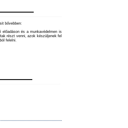
csit bővebben:
ező előadáson és a munkavédelmen is
dtak részt venni, azok készüljenek fel
ól felelni.