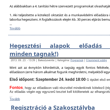
Az alábbiakban a 4. tanítási hétre szervezett programokat olvashatjá
1. Aki teljesítette a kötelező oktatást és a munkavédelmi előadásra i
laborba hegeszteni. A foglalkozások elején kb. 30 perces eljárás bem
...
Tovább
Hegesztési alapok előadás (
minden tagnak!)
2013. 09. 23. - 13:39 | BakosLevente | Kategória:
Programok
|
0 komment eddig
Mint azt az évnyitón kihirdettük, a tagság egyik fontos feltétel
előadáson (erre három alkalmat fogunk meghirdetni, melyekből egyen
Első időpont: Szeptember 24. kedd 18:00
G épület első em
Fontos
, hogy az előadáson való részvétel mindenkinek kötelező (rég
Az előadás végén egy egyszerű tesztet kell kitöltenetek az elhangzott
...
Tovább
Regisztráció a Szakosztályba