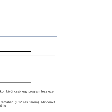
okon kívül csak egy program lesz ezen
s témában (G120-as terem). Mindenkit
ől is.