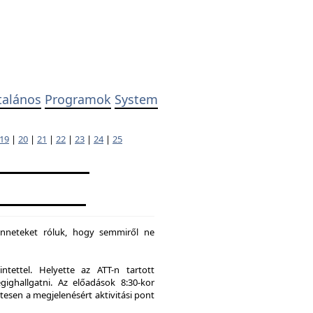
talános
Programok
System
19
|
20
|
21
|
22
|
23
|
24
|
25
enneteket róluk, hogy semmiről ne
tettel. Helyette az ATT-n tartott
hallgatni. Az előadások 8:30-kor
tesen a megjelenésért aktivitási pont