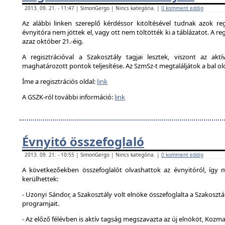
2013. 09. 21. - 11:47 | SimonGergo | Nincs kategória. |
0 komment eddig
Az alábbi linken szereplő kérdéssor kitöltésével tudnak azok reg
évnyitóra nem jöttek el, vagy ott nem töltötték ki a táblázatot. A reg
azaz október 21.-éig.
A regisztrációval a Szakosztály tagjai lesztek, viszont az akt
maghatározott pontok teljesítése. Az SzmSz-t megtaláljátok a bal ol
Íme a regisztrációs oldal:
link
A GSZK-ról további információ:
link
Évnyitó összefoglaló
2013. 09. 21. - 10:55 | SimonGergo | Nincs kategória. |
0 komment eddig
A következőekben összefoglalót olvashattok az évnyitóról, így
kerülhettek:
- Uzonyi Sándor, a Szakosztály volt elnöke összefoglalta a Szakosztá
programjait.
- Az előző félévben is aktív tagság megszavazta az új elnököt, Kozma