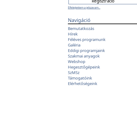
Elfelejtettem a jelszavam...
Navigáció
Bemutatkozás
Hírek
Féléves programunk
Galéria
Eddigi programjaink
Szakmai anyagok
Webshop
Hegesztőgépeink
SzMSz
Támogatóink
Elérhetőségeink