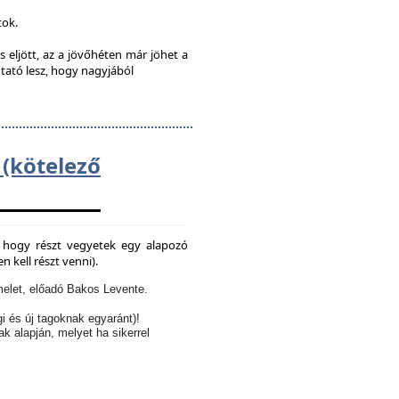
tok.
s eljött, az a jövőhéten már jöhet a
utató lesz, hogy nagyjából
kötelező
e, hogy részt vegyetek egy alapozó
 kell részt venni).
elet, előadó Bakos Levente.
i és új tagoknak egyaránt)!
ak alapján, melyet ha sikerrel