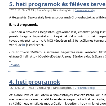
5. heti programok és féléves terve
2013. 10. 06. - 21:19 | SimonGergo | Nincs kategória. |
0 komment eddig
A Hegesztési Szakosztály féléves programjáról olvashattok az alábbi
5. heti programok:
- kedden a szokásos hegesztési gyakorlat lesz, emellett pedig kisc
jelenti, hogy a tapasztaltabb tagoknak (akik már tudnak hegesz
továbbképzést tartunk. A MIG képzésen pl. 5-ös acéllemez tompa va
venni, az
itt
jelentkezhet.
- csütörtökön 16:00-tól a szokásos hegesztés veszi kezdetét, 18
eljárásról hallhattok bővebb előadást Uzonyi Sándor előadásában a
...
Tovább
4. heti programok
2013. 09. 29. - 14:33 | SimonGergo | Nincs kategória. |
0 komment eddig
Az alábbi levelet kiküldtem a szakosztályos levelezőlistára. Aki e-
meg) nem kapta meg az alábbi levelet és regisztrált a Szakosztályba
ra küldjön egy emailt, és megpróbálom kideríteni, hogy mi lehet a g