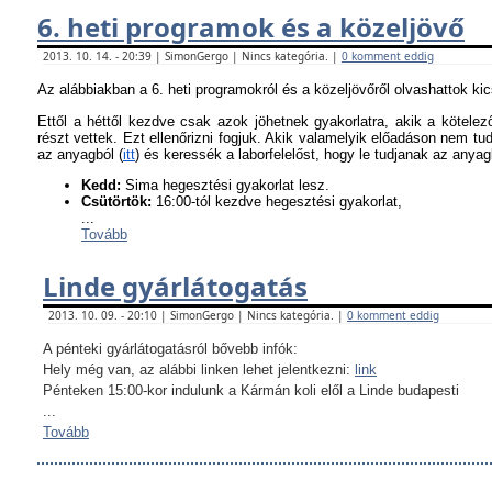
6. heti programok és a közeljövő
2013. 10. 14. - 20:39 | SimonGergo | Nincs kategória. |
0 komment eddig
Az alábbiakban a 6. heti programokról és a közeljövőről olvashattok ki
Ettől a héttől kezdve csak azok jöhetnek gyakorlatra, akik a kötel
részt vettek. Ezt ellenőrizni fogjuk. Akik valamelyik előadáson nem tu
az anyagból (
itt
) és keressék a laborfelelőst, hogy le tudjanak az anyagb
K
edd:
Sima hegesztési gyakorlat lesz.
Csütörtök:
16:00-tól kezdve hegesztési gyakorlat,
...
Tovább
Linde gyárlátogatás
2013. 10. 09. - 20:10 | SimonGergo | Nincs kategória. |
0 komment eddig
A pénteki gyárlátogatásról bővebb infók:
Hely még van, az alábbi linken lehet jelentkezni:
link
Pénteken 15:00-kor indulunk a Kármán koli elől a Linde budapesti
...
Tovább