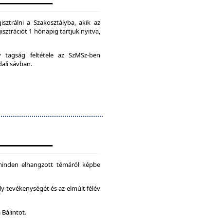
isztrálni a Szakosztályba, akik az
isztrációt 1 hónapig tartjuk nyitva,
ív tagság feltétele az SzMSz-ben
dali sávban.
 minden elhangzott témáról képbe
ly tevékenységét és az elmúlt félév
 Bálintot.