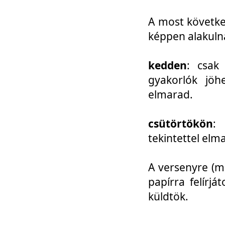
A most követke
képpen alakuln
kedden
: csak
gyakorlók jöh
elmarad.
csütörtökön
: 
tekintettel elm
A versenyre (mo
papírra felírj
küldtök.