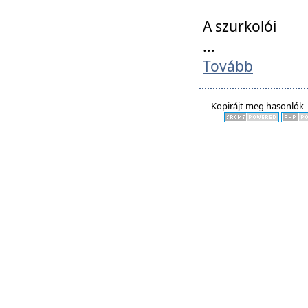
A szurkolói
...
Tovább
Kopirájt meg hasonlók -