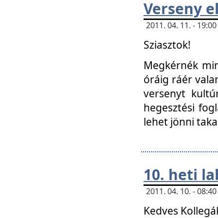
Verseny el
2011. 04. 11. - 19:
Sziasztok!
Megkérnék mind
óráig ráér vala
versenyt kultú
hegesztési fog
lehet jönni taka
10. heti l
2011. 04. 10. - 08:
Kedves Kollegá