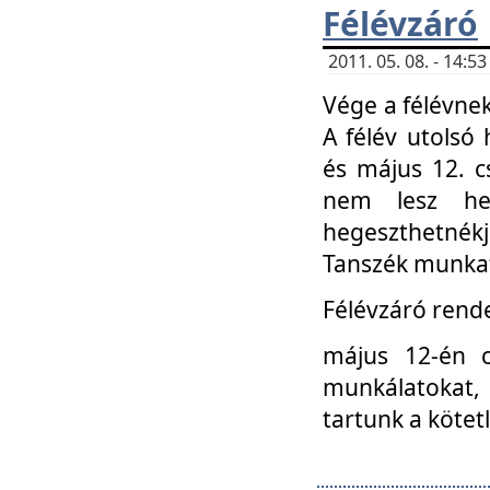
Félévzáró
2011. 05. 08. - 14:
Vége a félévnek
A félév utolsó 
és május 12. c
nem lesz heg
hegeszthetnék
Tanszék munkat
Félévzáró rend
május 12-én c
munkálatokat, 
tartunk a kötet