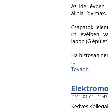
Az idei évben 
állnia, így max
Csapatok jele
írt levélben, 
lapon (G épület)
Ha biztosan ne
...
Tovább
Elektromo
2011. 04. 02. - 11:
Kedves Kollegá