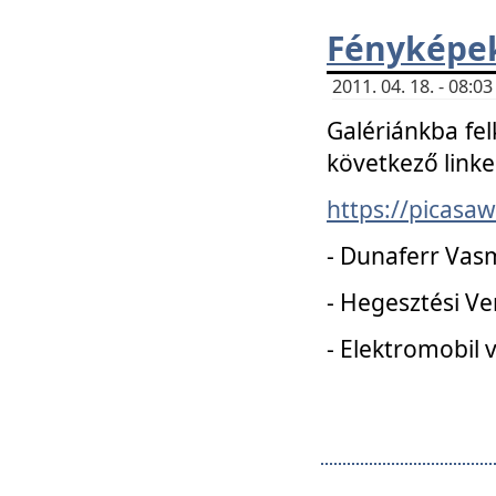
Fényképe
2011. 04. 18. - 08:
Galériánkba fel
következő linke
https://picas
- Dunaferr Vas
- Hegesztési V
- Elektromobil 