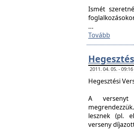
Ismét szeretné
foglalkozásoko
...
Tovább
Hegesztés
2011. 04. 05. - 09:
Hegesztési Verse
A versenyt 
megrendezzük.
lesznek (pl. e
verseny díjazo