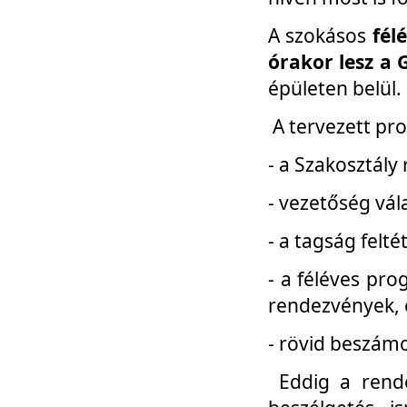
A szokásos
fél
órakor lesz a 
épületen belül.
A tervezett pr
- a Szakosztály
- vezetőség vál
- a tagság felt
- a féléves pro
rendezvények, 
- rövid beszámo
Eddig a rende