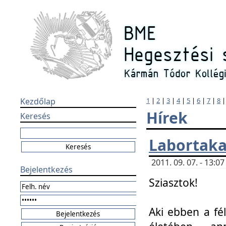
Kezdőlap
1
|
2
|
3
|
4
|
5
|
6
|
7
|
8
Hírek
Keresés
Labortaka
2011. 09. 07. - 13:
Bejelentkezés
Sziasztok!
Aki ebben a fél