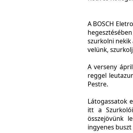
A BOSCH Eletro
hegesztésébe
szurkolni nekik
velünk, szurkol
A verseny ápri
reggel leutazu
Pestre.
Látogassatok e
itt a Szurkoló
összejövünk l
ingyenes buszt