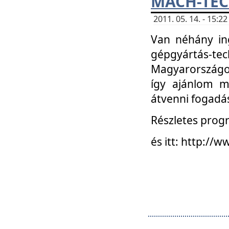
MACH-TECH
2011. 05. 14. - 15:
Van néhány in
gépgyártás-tech
Magyarországon
így ajánlom m
átvenni fogadá
Részletes progr
és itt: http:/