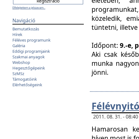
életében, a
programunkat, a
Elfelejtettem a jelszavam...
közeledik, em
Navigáció
tüntetni, illetve
Bemutatkozás
Hírek
Féléves programunk
Időpont:
9.-e, 
Galéria
Eddigi programjaink
Aki csak későb
Szakmai anyagok
munka nagyon 
Webshop
Hegesztőgépeink
jönni.
SzMSz
Támogatóink
Elérhetőségeink
Félévnyit
2011. 08. 31. - 08:
Hamarosan ke
híven most is f