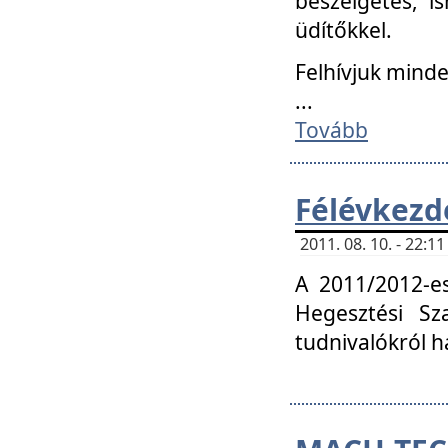
beszélgetés, i
üdítőkkel.
Felhívjuk mind
...
Tovább
Félévkezd
2011. 08. 10. - 22:
A 2011/2012-e
Hegesztési Sza
tudnivalókról 